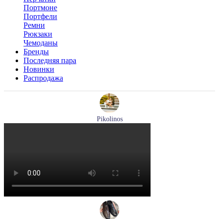
Портмоне
Портфели
Ремни
Рюкзаки
Чемоданы
Бренды
Последняя пара
Новинки
Распродажа
Pikolinos
кроссовки женские летние Pikolinos артикул W4R-6622C1
Размеры (RUS):
37
38
Перейти
к товару