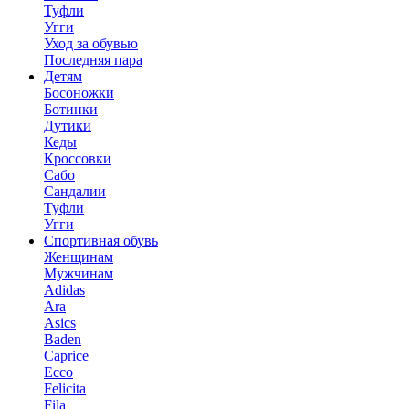
Туфли
Угги
Уход за обувью
Последняя пара
Детям
Босоножки
Ботинки
Дутики
Кеды
Кроссовки
Сабо
Сандалии
Туфли
Угги
Спортивная обувь
Женщинам
Мужчинам
Adidas
Ara
Asics
Baden
Caprice
Ecco
Felicita
Fila