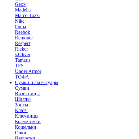
Geox
Madella
Marco Tozzi
Nike
Puma
Reebok
Remonte
Respect
Rieker
s.Oliver
Tamaris
TFS
Under Armor
ТОФА
Сумки и аксессуары
Сумки
Визитницы
Шляпы
Зонты
Клатч
Ключницы
Косметички
Кошельки
Очки
Перчатки