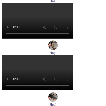
Hogl
туфли женские летние Hogl артикул 1100109-299
Размеры (RUS):
36
37
38
38,5
39
Перейти
к товару
Hogl
лодочки женские летние Hogl артикул 1107730-100
Размеры (RUS):
37
37,5
38
38,5
39
Перейти
к товару
Hogl