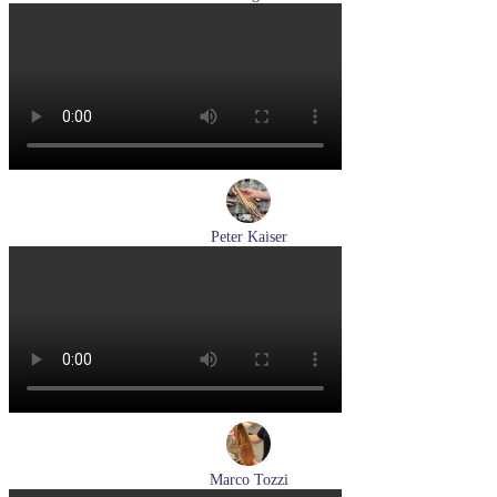
кеды женские демисезонные Hogl артикул 1100316-100
Размеры (RUS):
36
37
37,5
38
38,5
39
Перейти
к товару
Peter Kaiser
туфли женские летние Peter Kaiser артикул 9-79481-46-780
Размеры (RUS):
37,5
38
38,5
39
40
Перейти
к товару
Marco Tozzi