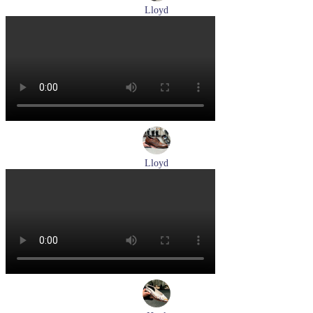
Lloyd
туфли мужские демисезонные Lloyd артикул 25-504-00
Размеры (RUS):
40,5
41
42
43
44
Перейти
к товару
Lloyd
туфли мужские демисезонные Lloyd артикул 24-625-02
Размеры (RUS):
41
42
42,5
43
44
Перейти
к товару