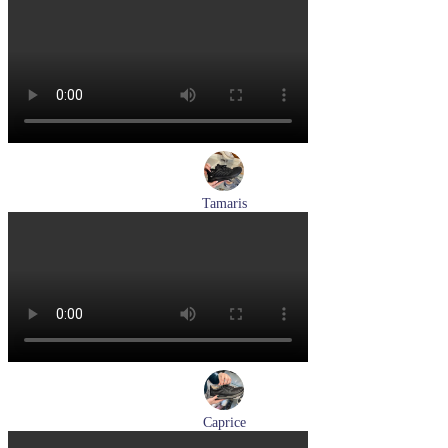
лоферы женские демисезонные Marco Tozzi артикул 2-
24218-42-30F
Размеры (RUS):
36
37
39
40
Перейти
к товару
Tamaris
кроссовки женские летние Tamaris артикул 8-83710-42-001
Размеры (RUS):
36
37
38
39
Перейти
к товару
Caprice