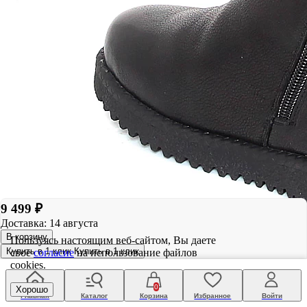
9 499 ₽
Доставка: 14 августа
В корзину
Пользуясь настоящим веб-сайтом, Вы даете
Купить в 1 клик
Купить в 1 клик
свое
согласие
на использование файлов
cookies.
0
Хорошо
Главная
Каталог
Корзина
Избранное
Войти