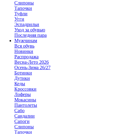
Слипоны
Тапочки
Туфли
Угги
Эспадрильи
Уход за обувью
Последняя пара
Мужчинам
Вся обувь
Новинки
Распродажа
Весна-Лето 2026
Осень-Зима 26/27
Ботинки
Дутики
Кеды
Кроссовки
Лоферы
Мокасины
Пантолеты
Сабо
Сандалии
Сапоги
Слипоны
Тапочки