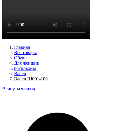
кроссовки женские демисезонные Caprice артикул 9-23734-
45-019
Размеры (RUS):
36
37
38
39
41
Перейти
к товару
Главная
Все товары
Обувь
Для женщин
ботильоны
Baden
Baden RJ001-100
Вернуться назад