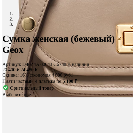
Сумка женская (бежевый)
Geox
Артикул: D46Z4A 00043 C6738
В наличии
20 400 ₽
24 480 ₽
Скидка: 16% (экономия 4 080 руб.)
Плати частями
4 платежа по
5 100 ₽
Оригинальный товар
Выберите цвет