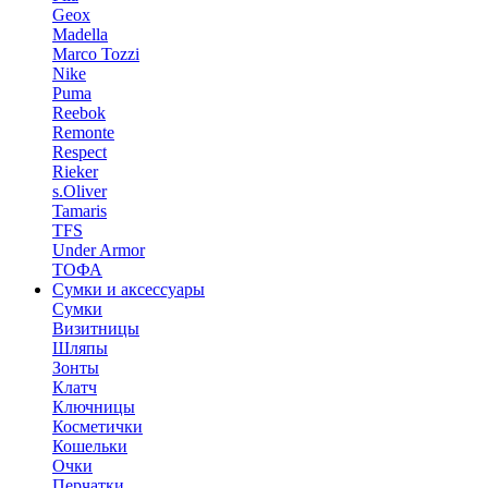
Geox
Madella
Marco Tozzi
Nike
Puma
Reebok
Remonte
Respect
Rieker
s.Oliver
Tamaris
TFS
Under Armor
ТОФА
Сумки и аксессуары
Сумки
Визитницы
Шляпы
Зонты
Клатч
Ключницы
Косметички
Кошельки
Очки
Перчатки