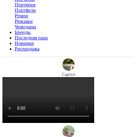
Портмоне
Портфели
Ремни
Рюкзаки
Чемоданы
Бренды
Последняя пара
Новинки
Распродажа
Caprice
мокасины женские демисезонные Caprice артикул 9-24652-
44-877
Размеры (RUS):
36
41
Перейти
к товару