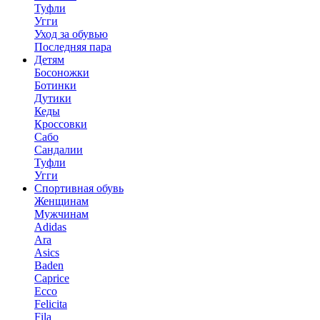
Туфли
Угги
Уход за обувью
Последняя пара
Детям
Босоножки
Ботинки
Дутики
Кеды
Кроссовки
Сабо
Сандалии
Туфли
Угги
Спортивная обувь
Женщинам
Мужчинам
Adidas
Ara
Asics
Baden
Caprice
Ecco
Felicita
Fila