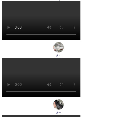
туфли мужские демисезонные Lloyd артикул 24-625-02
Размеры (RUS):
41
42
42,5
43
44
Перейти
к товару
Ara
кроссовки женские летние Ara артикул 1225510-04
Размеры (RUS):
37
37,5
38
39
Перейти
к товару
Ara