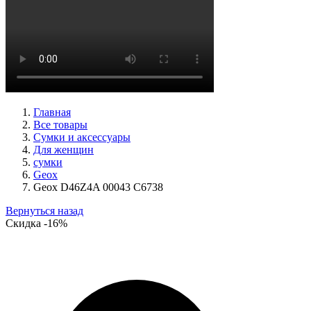
ботинки женские демисезонные Ara артикул 1211266-01
Размеры (RUS):
39
40
Перейти
к товару
Главная
Все товары
Сумки и аксессуары
Для женщин
сумки
Geox
Geox D46Z4A 00043 C6738
Вернуться назад
Скидка
-16%