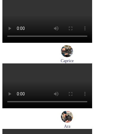
кеды женские демисезонные Ara артикул 1234432-70
Размеры (RUS):
37
37,5
38
38,5
39
40
Перейти
к товару
Caprice
ботинки женские зимние Caprice артикул 9-26219-41-040
Размеры (RUS):
36
37
38
39
40
41
Перейти
к товару
Ara