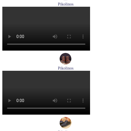
Pikolinos
босоножки женские летние Pikolinos артикул W8K-0741C2
Размеры (RUS):
37
38
39
Перейти
к товару
Pikolinos
ботинки женские зимние Pikolinos артикул W1T-N8812
Размеры (RUS):
36
Перейти
к товару