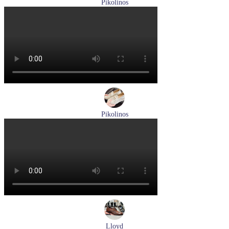
Pikolinos
кроссовки мужские летние Pikolinos артикул M2A-6252
Blue
Размеры (RUS):
40
43
Перейти
к товару
Pikolinos
лоферы женские летние Pikolinos артикул W4R-6729C1
Nata
Размеры (RUS):
37
38
39
Перейти
к товару
Lloyd