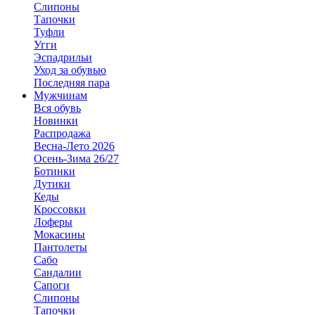
Слипоны
Тапочки
Туфли
Угги
Эспадрильи
Уход за обувью
Последняя пара
Мужчинам
Вся обувь
Новинки
Распродажа
Весна-Лето 2026
Осень-Зима 26/27
Ботинки
Дутики
Кеды
Кроссовки
Лоферы
Мокасины
Пантолеты
Сабо
Сандалии
Сапоги
Слипоны
Тапочки