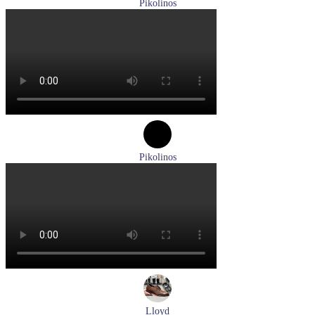
Pikolinos
ботинки женские демисезонные Pikolinos артикул W3W-
8564C1
Размеры (RUS):
36
37
38
39
40
Перейти
к товару
Pikolinos
туфли женские летние Pikolinos артикул W8K-0705C1
Размеры (RUS):
38
Перейти
к товару
Lloyd