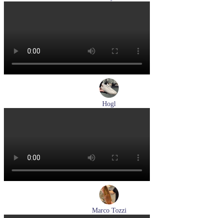
туфли мужские демисезонные Lloyd артикул 24-625-02
Размеры (RUS):
41
42
42,5
43
44
Перейти
к товару
Hogl
кеды женские демисезонные Hogl артикул 1100310-899
Размеры (RUS):
36
37
37,5
38
Перейти
к товару
Marco Tozzi