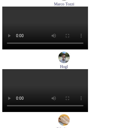
Marco Tozzi
лодочки женские летние Marco Tozzi артикул 2-82404-42-
100
Размеры (RUS):
36
37
39
40
41
Перейти
к товару
Hogl
туфли женские летние Hogl артикул 1100109-299
Размеры (RUS):
36
37
38
38,5
39
Перейти
к товару