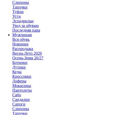
Слипоны
Тапочки
Туфли
Угги
Эспадрильи
Уход за обувью
Последняя пара
Мужчинам
Вся обувь
Новинки
Распродажа
Весна-Лето 2026
Осень-Зима 26/27
Ботинки
Дутики
Кеды
Кроссовки
Лоферы
Мокасины
Пантолеты
Сабо
Сандалии
Сапоги
Слипоны
Тапочки