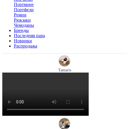
Портмоне
Портфели
Ремни
Рюкзаки
Чемоданы
Бренды
Последняя пара
Новинки
Распродажа
Tamaris
туфли женские летние Tamaris артикул 1-29512-46-098
Размеры (RUS):
36
37
40
Перейти
к товару