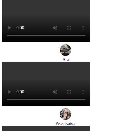
лоферы женские демисезонные Marco Tozzi артикул 2-
24218-42-30F
Размеры (RUS):
36
37
39
40
Перейти
к товару
Ara
кеды женские демисезонные Ara артикул 1250016-20
Размеры (RUS):
37
37,5
38
38,5
39
40
Перейти
к товару
Peter Kaiser