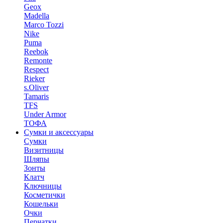
Geox
Madella
Marco Tozzi
Nike
Puma
Reebok
Remonte
Respect
Rieker
s.Oliver
Tamaris
TFS
Under Armor
ТОФА
Сумки и аксессуары
Сумки
Визитницы
Шляпы
Зонты
Клатч
Ключницы
Косметички
Кошельки
Очки
Перчатки