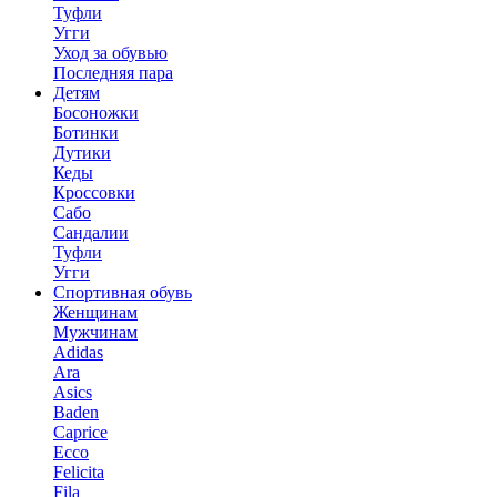
Туфли
Угги
Уход за обувью
Последняя пара
Детям
Босоножки
Ботинки
Дутики
Кеды
Кроссовки
Сабо
Сандалии
Туфли
Угги
Спортивная обувь
Женщинам
Мужчинам
Adidas
Ara
Asics
Baden
Caprice
Ecco
Felicita
Fila