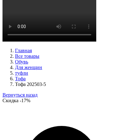
туфли женские демисезонные Peter Kaiser артикул 9-72241-
44-170
Размеры (RUS):
38,5
39
40
Перейти
к товару
Главная
Все товары
Обувь
Для женщин
туфли
Тофа
Тофа 202503-5
Вернуться назад
Скидка
-17%