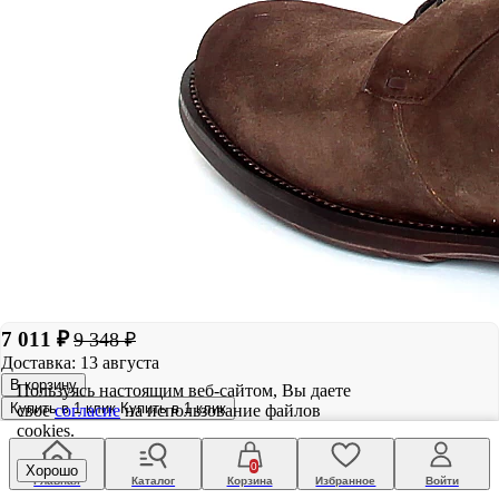
7 011 ₽
9 348 ₽
Доставка: 13 августа
В корзину
Пользуясь настоящим веб-сайтом, Вы даете
Купить в 1 клик
Купить в 1 клик
свое
согласие
на использование файлов
cookies.
0
Хорошо
Главная
Каталог
Корзина
Избранное
Войти