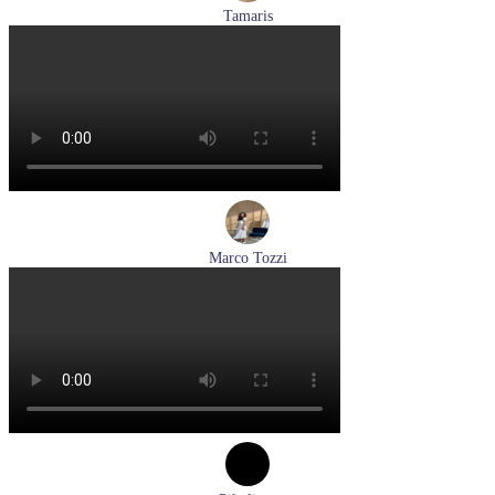
Tamaris
туфли женские летние Tamaris артикул 1-29512-46-098
Размеры (RUS):
36
37
40
Перейти
к товару
Marco Tozzi
лодочки женские летние Marco Tozzi артикул 2-82404-42-
100
Размеры (RUS):
36
37
39
40
41
Перейти
к товару