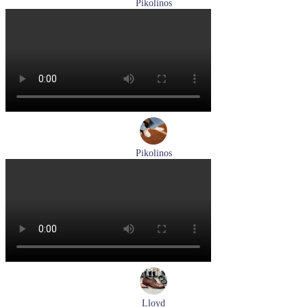
Pikolinos
туфли женские летние Pikolinos артикул W8K-0705C1
Размеры (RUS):
38
Перейти
к товару
Pikolinos
туфли женские летние Pikolinos артикул W0C-6621C1 Nata
Размеры (RUS):
37
38
39
Перейти
к товару
Lloyd