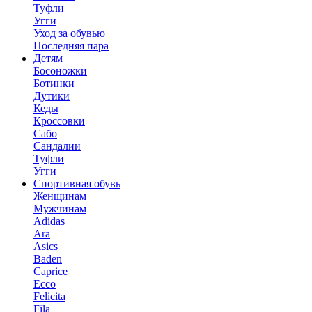
Туфли
Угги
Уход за обувью
Последняя пара
Детям
Босоножки
Ботинки
Дутики
Кеды
Кроссовки
Сабо
Сандалии
Туфли
Угги
Спортивная обувь
Женщинам
Мужчинам
Adidas
Ara
Asics
Baden
Caprice
Ecco
Felicita
Fila