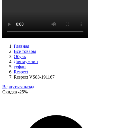
туфли женские демисезонные Basconi артикул 701284B3-
YP
Размеры (RUS):
37
38
39
Перейти
к товару
Главная
Все товары
Обувь
Для мужчин
туфли
Respect
Respect VS83-191167
Вернуться назад
Скидка
-25%