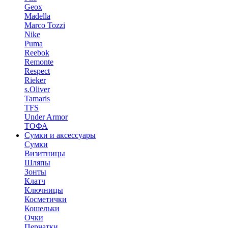
Geox
Madella
Marco Tozzi
Nike
Puma
Reebok
Remonte
Respect
Rieker
s.Oliver
Tamaris
TFS
Under Armor
ТОФА
Сумки и аксессуары
Сумки
Визитницы
Шляпы
Зонты
Клатч
Ключницы
Косметички
Кошельки
Очки
Перчатки