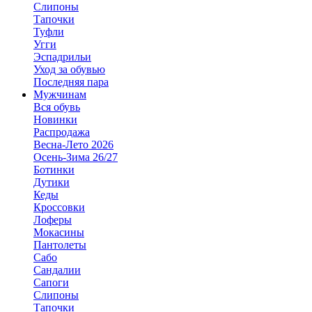
Слипоны
Тапочки
Туфли
Угги
Эспадрильи
Уход за обувью
Последняя пара
Мужчинам
Вся обувь
Новинки
Распродажа
Весна-Лето 2026
Осень-Зима 26/27
Ботинки
Дутики
Кеды
Кроссовки
Лоферы
Мокасины
Пантолеты
Сабо
Сандалии
Сапоги
Слипоны
Тапочки