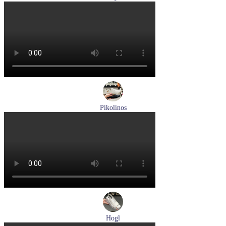
туфли мужские демисезонные Lloyd артикул 24-625-02
Размеры (RUS):
41
42
42,5
43
44
Перейти
к товару
Pikolinos
кроссовки мужские летние Pikolinos артикул M2A-6252
Espuma
Размеры (RUS):
43
44
Перейти
к товару
Hogl