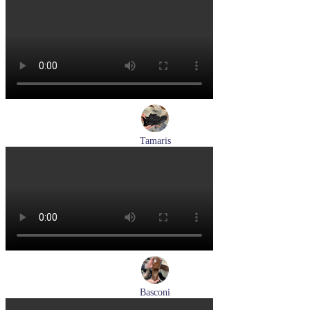
босоножки женские летние Hogl артикул 1102519-299
Размеры (RUS):
37
37,5
38
38,5
Перейти
к товару
Tamaris
кроссовки женские летние Tamaris артикул 8-83710-42-001
Размеры (RUS):
36
37
38
39
Перейти
к товару
Basconi