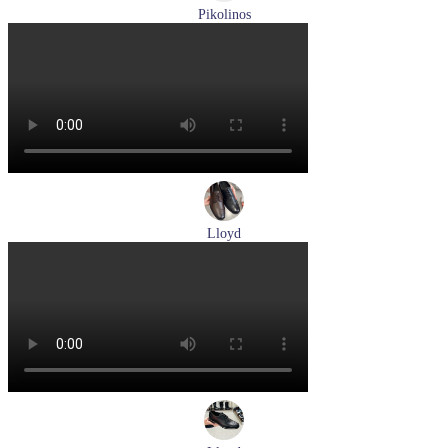
Pikolinos
кроссовки мужские демисезонные Pikolinos артикул M4U-
6046C1
Размеры (RUS):
43
44
Перейти
к товару
Lloyd
туфли мужские демисезонные Lloyd артикул 25-504-00
Размеры (RUS):
40,5
41
42
43
44
Перейти
к товару