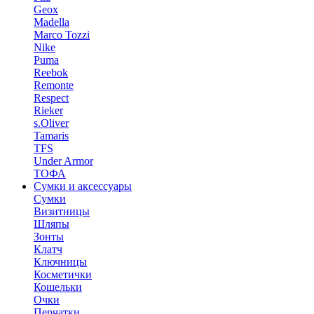
Geox
Madella
Marco Tozzi
Nike
Puma
Reebok
Remonte
Respect
Rieker
s.Oliver
Tamaris
TFS
Under Armor
ТОФА
Сумки и аксессуары
Сумки
Визитницы
Шляпы
Зонты
Клатч
Ключницы
Косметички
Кошельки
Очки
Перчатки