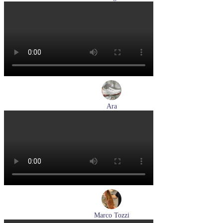
кеды женские демисезонные Hogl артикул 1100316-100
Размеры (RUS):
36
37
37,5
38
38,5
39
Перейти
к товару
Ara
кроссовки женские летние Ara артикул 1225510-04
Размеры (RUS):
37
37,5
38
39
Перейти
к товару
Marco Tozzi