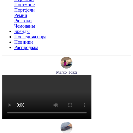
Портмоне
Портфели
Ремни
Рюкзаки
Чемоданы
Бренды
Последняя пара
Новинки
Распродажа
Marco Tozzi
кроссовки женские демисезонные Marco Tozzi артикул 2-
83701-44-110
Размеры (RUS):
37
38
39
40
41
Перейти
к товару