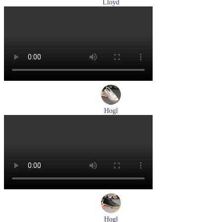
Lloyd
туфли мужские демисезонные Lloyd артикул 25-502-00
Размеры (RUS):
40,5
41
42
42,5
43
44
Перейти
к товару
Hogl
босоножки женские летние Hogl артикул 1102519-299
Размеры (RUS):
37
37,5
38
38,5
Перейти
к товару
Hogl