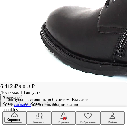
6 412 ₽
9 053 ₽
Доставка: 13 августа
В корзину
Пользуясь настоящим веб-сайтом, Вы даете
Купить в 1 клик
Купить в 1 клик
свое
согласие
на использование файлов
cookies.
0
Хорошо
Главная
Каталог
Корзина
Избранное
Войти