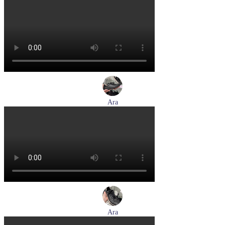
лоферы женские демисезонные Marco Tozzi артикул 2-
24218-42-30F
Размеры (RUS):
36
37
39
40
Перейти
к товару
Ara
кеды женские демисезонные Ara артикул 1250016-20
Размеры (RUS):
37
37,5
38
38,5
39
40
Перейти
к товару
Ara