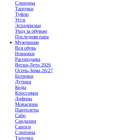
Слипоны
Тапочки
Туфли
Угги
Эспадрильи
Уход за обувью
Последняя пара
Мужчинам
Вся обувь
Новинки
Распродажа
Весна-Лето 2026
Осень-Зима 26/27
Ботинки
Дутики
Кеды
Кроссовки
Лоферы
Мокасины
Пантолеты
Сабо
Сандалии
Сапоги
Слипоны
Тапочки