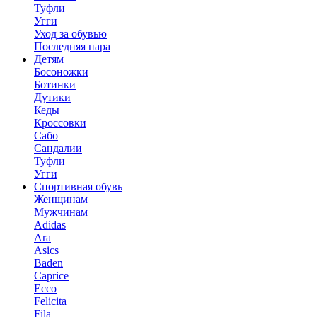
Туфли
Угги
Уход за обувью
Последняя пара
Детям
Босоножки
Ботинки
Дутики
Кеды
Кроссовки
Сабо
Сандалии
Туфли
Угги
Спортивная обувь
Женщинам
Мужчинам
Adidas
Ara
Asics
Baden
Caprice
Ecco
Felicita
Fila