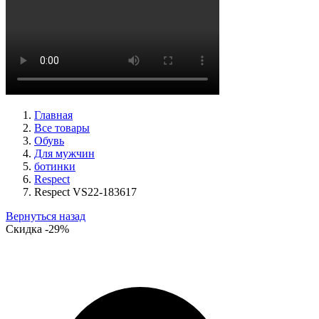
кеды женские демисезонные Ara артикул 1234432-70
Размеры (RUS):
37
37,5
38
38,5
39
40
Перейти
к товару
Главная
Все товары
Обувь
Для мужчин
ботинки
Respect
Respect VS22-183617
Вернуться назад
Скидка
-29%