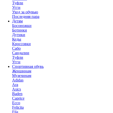
Туфли
Угги
Уход за обувью
Последняя пара
Детям
Босоножки
Ботинки
Дутики
Кеды
Кроссовки
Сабо
Сандалии
Туфли
Угги
Спортивная обувь
Женщинам
Мужчинам
Adidas
Ara
Asics
Baden
Caprice
Ecco
Felicita
Fila