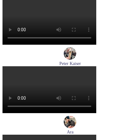
лоферы женские демисезонные Marco Tozzi артикул 2-
24218-42-00B
Размеры (RUS):
36
37
38
39
40
41
Перейти
к товару
Peter Kaiser
туфли женские демисезонные Peter Kaiser артикул 9-72241-
44-170
Размеры (RUS):
38,5
39
40
Перейти
к товару
Ara