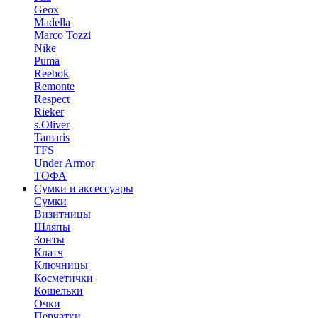
Geox
Madella
Marco Tozzi
Nike
Puma
Reebok
Remonte
Respect
Rieker
s.Oliver
Tamaris
TFS
Under Armor
ТОФА
Сумки и аксессуары
Сумки
Визитницы
Шляпы
Зонты
Клатч
Ключницы
Косметички
Кошельки
Очки
Перчатки