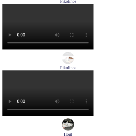
Pikolinos
ботинки женские демисезонные Pikolinos артикул W3W-
8564C1
Размеры (RUS):
36
37
38
39
40
Перейти
к товару
Pikolinos
ботинки женские зимние Pikolinos артикул W3W-N8564ST
Размеры (RUS):
37
Перейти
к товару
Hogl