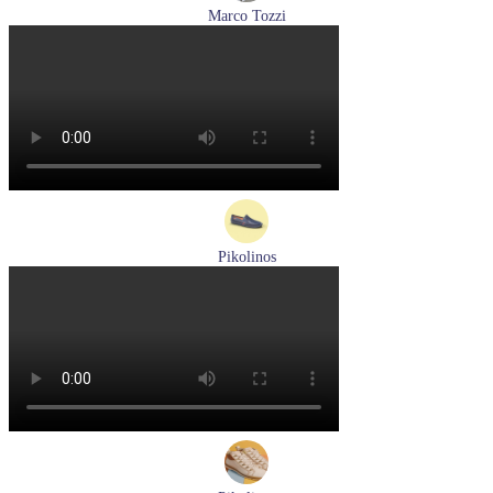
Marco Tozzi
лодочки женские летние Marco Tozzi артикул 2-82404-42-
100
Размеры (RUS):
36
37
39
40
41
Перейти
к товару
Pikolinos
мокасины мужские летние Pikolinos артикул 09Z-3100
Размеры (RUS):
40
Перейти
к товару