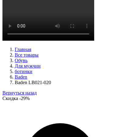
ботинки женские демисезонные Ara артикул 1211266-01
Размеры (RUS):
39
40
Перейти
к товару
Главная
Все товары
Обувь
Для мужчин
ботинки
Baden
Baden LB021-020
Вернуться назад
Скидка
-29%