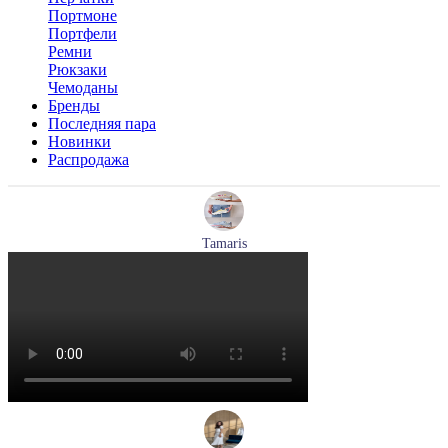
Портмоне
Портфели
Ремни
Рюкзаки
Чемоданы
Бренды
Последняя пара
Новинки
Распродажа
Tamaris
кроссовки женские летние Tamaris артикул 1-23700-44-685
Размеры (RUS):
36
37
40
Перейти
к товару