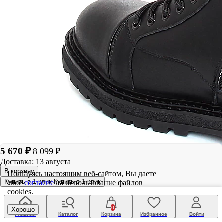
5 670 ₽
8 099 ₽
Доставка: 13 августа
В корзину
Пользуясь настоящим веб-сайтом, Вы даете
Купить в 1 клик
Купить в 1 клик
свое
согласие
на использование файлов
cookies.
0
Хорошо
Главная
Каталог
Корзина
Избранное
Войти