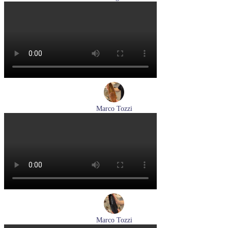
кеды женские демисезонные Hogl артикул 1103679-299
Размеры (RUS):
37
38
38,5
Перейти
к товару
Marco Tozzi
лоферы женские демисезонные Marco Tozzi артикул 2-
24218-42-30F
Размеры (RUS):
36
37
39
40
Перейти
к товару
Marco Tozzi