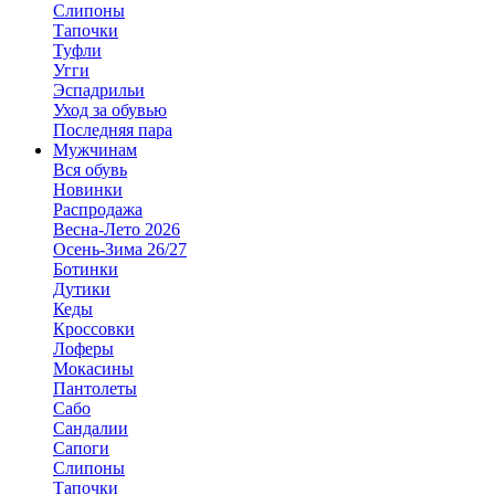
Слипоны
Тапочки
Туфли
Угги
Эспадрильи
Уход за обувью
Последняя пара
Мужчинам
Вся обувь
Новинки
Распродажа
Весна-Лето 2026
Осень-Зима 26/27
Ботинки
Дутики
Кеды
Кроссовки
Лоферы
Мокасины
Пантолеты
Сабо
Сандалии
Сапоги
Слипоны
Тапочки