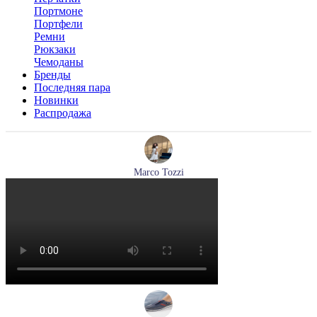
Портмоне
Портфели
Ремни
Рюкзаки
Чемоданы
Бренды
Последняя пара
Новинки
Распродажа
Marco Tozzi
лодочки женские летние Marco Tozzi артикул 2-82404-42-
100
Размеры (RUS):
36
37
39
40
41
Перейти
к товару