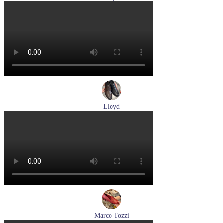
туфли мужские демисезонные Lloyd артикул 25-504-07
Размеры (RUS):
40,5
42
42,5
43
44
Перейти
к товару
Lloyd
туфли мужские демисезонные Lloyd артикул 25-504-00
Размеры (RUS):
40,5
41
42
43
44
Перейти
к товару
Marco Tozzi