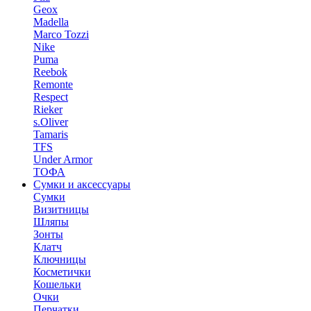
Geox
Madella
Marco Tozzi
Nike
Puma
Reebok
Remonte
Respect
Rieker
s.Oliver
Tamaris
TFS
Under Armor
ТОФА
Сумки и аксессуары
Сумки
Визитницы
Шляпы
Зонты
Клатч
Ключницы
Косметички
Кошельки
Очки
Перчатки