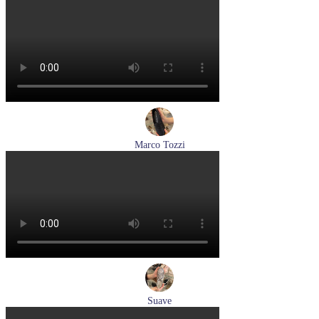
лоферы женские демисезонные Marco Tozzi артикул 2-
24218-42-500
Размеры (RUS):
37
39
40
41
Перейти
к товару
Marco Tozzi
лоферы женские демисезонные Marco Tozzi артикул 2-
24218-42-00B
Размеры (RUS):
36
37
38
39
40
41
Перейти
к товару
Suave