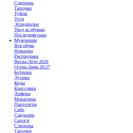
Слипоны
Тапочки
Туфли
Угги
Эспадрильи
Уход за обувью
Последняя пара
Мужчинам
Вся обувь
Новинки
Распродажа
Весна-Лето 2026
Осень-Зима 26/27
Ботинки
Дутики
Кеды
Кроссовки
Лоферы
Мокасины
Пантолеты
Сабо
Сандалии
Сапоги
Слипоны
Тапочки