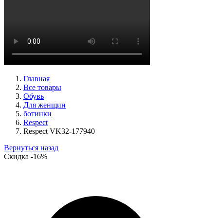
кроссовки женские демисезонные Suave артикул 21003T-
3126,TS26,0503
Размеры (RUS):
36
37
38
40
Перейти
к товару
Главная
Все товары
Обувь
Для женщин
ботинки
Respect
Respect VK32-177940
Вернуться назад
Скидка
-16%