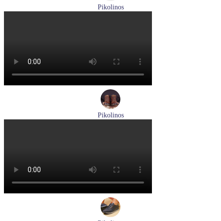
Pikolinos
кроссовки мужские демисезонные Pikolinos артикул M4U-
6046C1
Размеры (RUS):
43
44
Перейти
к товару
Pikolinos
ботинки женские зимние Pikolinos артикул W1T-N8812
Размеры (RUS):
36
Перейти
к товару