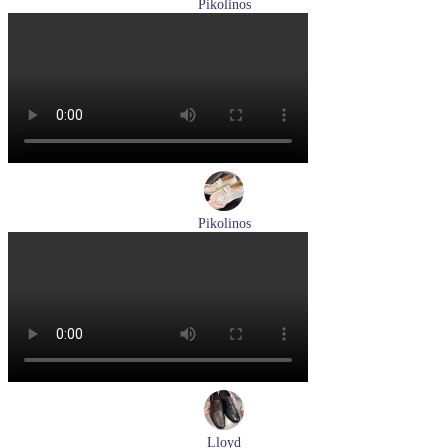
Pikolinos
кроссовки мужские летние Pikolinos артикул M2A-6252
Blue
Размеры (RUS):
40
43
Перейти
к товару
Pikolinos
лоферы женские летние Pikolinos артикул W4R-6729C1
Nata
Размеры (RUS):
37
38
39
Перейти
к товару
Lloyd