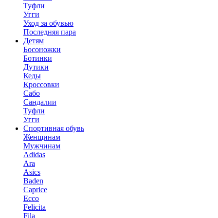
Туфли
Угги
Уход за обувью
Последняя пара
Детям
Босоножки
Ботинки
Дутики
Кеды
Кроссовки
Сабо
Сандалии
Туфли
Угги
Спортивная обувь
Женщинам
Мужчинам
Adidas
Ara
Asics
Baden
Caprice
Ecco
Felicita
Fila