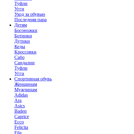
Туфли
Угги
Уход за обувью
Последняя пара
Детям
Босоножки
Ботинки
Дутики
Кеды
Кроссовки
Сабо
Сандалии
Туфли
Угги
Спортивная обувь
Женщинам
Мужчинам
Adidas
Ara
Asics
Baden
Caprice
Ecco
Felicita
Fila