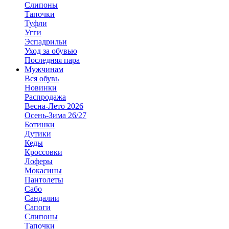
Слипоны
Тапочки
Туфли
Угги
Эспадрильи
Уход за обувью
Последняя пара
Мужчинам
Вся обувь
Новинки
Распродажа
Весна-Лето 2026
Осень-Зима 26/27
Ботинки
Дутики
Кеды
Кроссовки
Лоферы
Мокасины
Пантолеты
Сабо
Сандалии
Сапоги
Слипоны
Тапочки