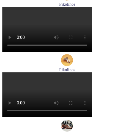
Pikolinos
ботинки мужские демисезонные Pikolinos артикул M2M-
8156C1
Размеры (RUS):
41
43
44
45
Перейти
к товару
Pikolinos
кроссовки мужские демисезонные Pikolinos артикул M5N-
6237C1
Размеры (RUS):
44
Перейти
к товару