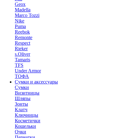
Geox
Madella
Marco Tozzi
Nike
Puma
Reebok
Remonte
Respect
Rieker
s.Oliver
Tamaris
TFS
Under Armor
ТОФА
Сумки и аксессуары
Сумки
Визитницы
Шляпы
Зонты
Клатч
Ключницы
Косметички
Кошельки
Очки
Перчатки