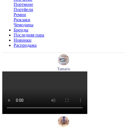
Портмоне
Портфели
Ремни
Рюкзаки
Чемоданы
Бренды
Последняя пара
Новинки
Распродажа
Tamaris
кроссовки женские летние Tamaris артикул 1-23700-44-779
Размеры (RUS):
37
38
39
40
Перейти
к товару