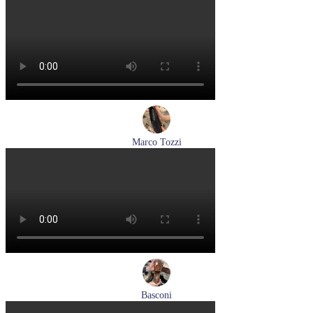
туфли женские летние Peter Kaiser артикул 9-79481-46-780
Размеры (RUS):
37,5
38
38,5
39
40
Перейти
к товару
Marco Tozzi
лоферы женские демисезонные Marco Tozzi артикул 2-
24218-42-00B
Размеры (RUS):
36
37
38
39
40
41
Перейти
к товару
Basconi