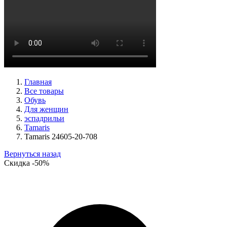
туфли женские демисезонные Basconi артикул 701284B3-
YP
Размеры (RUS):
37
38
39
Перейти
к товару
Главная
Все товары
Обувь
Для женщин
эспадрильи
Tamaris
Tamaris 24605-20-708
Вернуться назад
Скидка
-50%