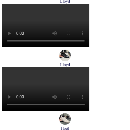
Lloyd
туфли мужские демисезонные Lloyd артикул 24-625-02
Размеры (RUS):
41
42
42,5
43
44
Перейти
к товару
Lloyd
туфли мужские демисезонные Lloyd артикул 25-502-00
Размеры (RUS):
40,5
41
42
42,5
43
44
Перейти
к товару
Hogl