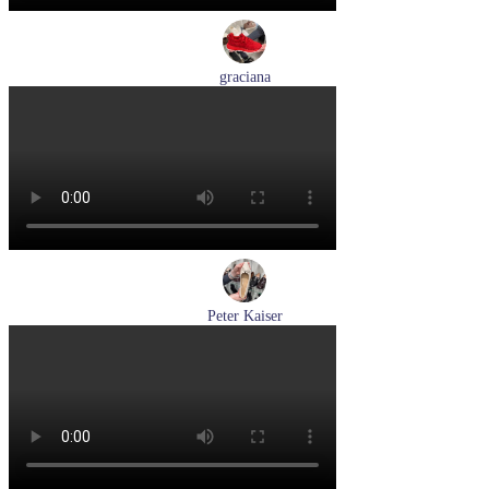
graciana
кроссовки женские демисезонные graciana артикул QS390-
F209-41
Размеры (RUS):
40
41
Перейти
к товару
Peter Kaiser
туфли женские демисезонные Peter Kaiser артикул 9-72241-
44-170
Размеры (RUS):
38,5
39
40
Перейти
к товару