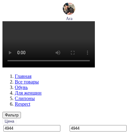
Ara
ботинки женские демисезонные Ara артикул 1211266-01
Размеры (RUS):
39
40
Перейти
к товару
Главная
Все товары
Обувь
Для женщин
Слипоны
Respect
Фильтр
Цена