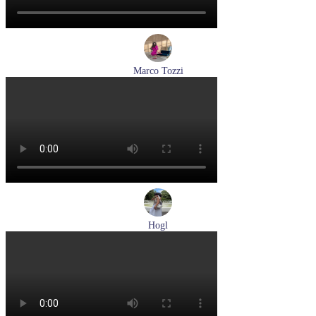
Marco Tozzi
кроссовки женские демисезонные Marco Tozzi артикул 2-
83701-44-110
Размеры (RUS):
37
38
39
40
41
Перейти
к товару
Hogl
туфли женские летние Hogl артикул 1100109-299
Размеры (RUS):
36
37
38
38,5
39
Перейти
к товару