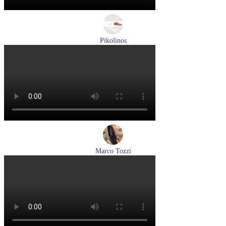
Pikolinos
ботинки женские зимние Pikolinos артикул W3W-N8564ST
Размеры (RUS):
37
Перейти
к товару
Marco Tozzi
лоферы женские демисезонные Marco Tozzi артикул 2-
24218-42-00B
Размеры (RUS):
36
37
38
39
40
41
Перейти
к товару