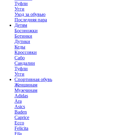
Туфли
Угги
Уход за обувью
Последняя пара
Детям
Босоножки
Ботинки
Дутики
Кеды
Кроссовки
Сабо
Сандалии
Туфли
Угги
Спортивная обувь
Женщинам
Мужчинам
Adidas
Ara
Asics
Baden
Caprice
Ecco
Felicita
Fila