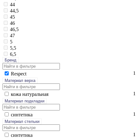
44
44,5
45
46
46,5
47
5
5,5
6,5
Бренд
1
Res­pect
Материал верха
1
ко­жа на­тураль­ная
Материал подкладки
1
син­те­тика
Материал стельки
1
син­те­тика