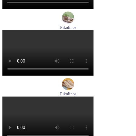
Pikolinos
босоножки женские летние Pikolinos артикул W8K-0741C2
Размеры (RUS):
37
38
39
Перейти
к товару
Pikolinos
ботинки женские демисезонные Pikolinos артикул W3W-
8564C1
Размеры (RUS):
36
37
38
39
40
Перейти
к товару