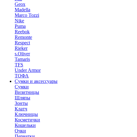
Geox
Madella
Marco Tozzi
Nike
Puma
Reebok
Remonte
Respect
Rieker
s.Oliver
Tamaris
TFS
Under Armor
ТОФА
Сумки и аксессуары
Сумки
Визитницы
Шляпы
Зонты
Клатч
Ключницы
Косметички
Кошельки
Очки
Перчатки