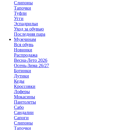
Слипоны
Тапочки
Туфли
Угги
Эспадрильи
Уход за обувью
Последняя пара
Мужчинам
Вся обувь
Новинки
Распродажа
Весна-Лето 2026
Осень-Зима 26/27
Ботинки
Дутики
Кеды
Кроссовки
Лоферы
Мокасины
Пантолеты
Сабо
Сандалии
Сапоги
Слипоны
Тапочки