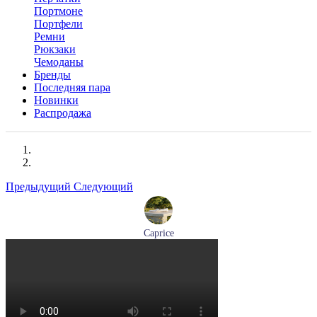
Портмоне
Портфели
Ремни
Рюкзаки
Чемоданы
Бренды
Последняя пара
Новинки
Распродажа
Предыдущий
Следующий
Caprice
мокасины женские демисезонные Caprice артикул 9-24652-
44-877
Размеры (RUS):
36
41
Перейти
к товару