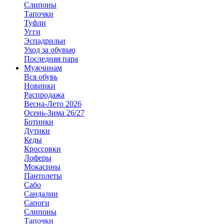
Слипоны
Тапочки
Туфли
Угги
Эспадрильи
Уход за обувью
Последняя пара
Мужчинам
Вся обувь
Новинки
Распродажа
Весна-Лето 2026
Осень-Зима 26/27
Ботинки
Дутики
Кеды
Кроссовки
Лоферы
Мокасины
Пантолеты
Сабо
Сандалии
Сапоги
Слипоны
Тапочки