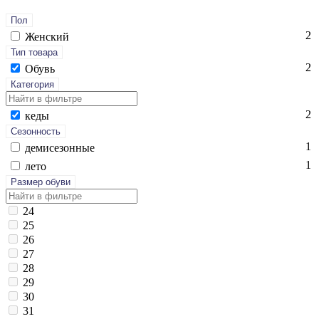
Пол
2
Женский
Тип товара
2
Обувь
Категория
2
ке­ды
Сезонность
1
де­мисе­зон­ные
1
ле­то
Размер обуви
24
25
26
27
28
29
30
31