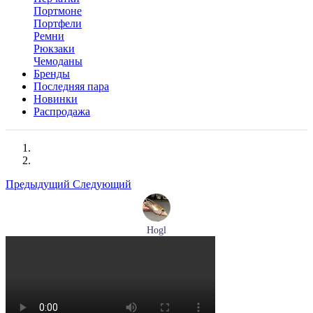
Портмоне
Портфели
Ремни
Рюкзаки
Чемоданы
Бренды
Последняя пара
Новинки
Распродажа
Предыдущий
Следующий
Hogl
туфли женские летние Hogl артикул 1101920-500
Размеры (RUS):
36
37
37,5
38
38,5
39
Перейти
к товару