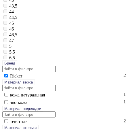
43
43,5
44
44,5
45
46
46,5
47
5
5,5
6,5
Бренд
2
Ri­eker
Материал верха
1
ко­жа на­тураль­ная
1
эко-ко­жа
Материал подкладки
2
текс­тиль
Материал стельки