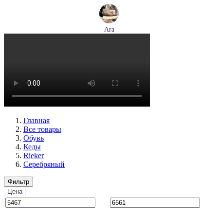
Ara
ботинки женские демисезонные Ara артикул 1246708-03
Размеры (RUS):
37,5
38,5
39
40
Перейти
к товару
Главная
Все товары
Обувь
Кеды
Rieker
Серебряный
Фильтр
Цена