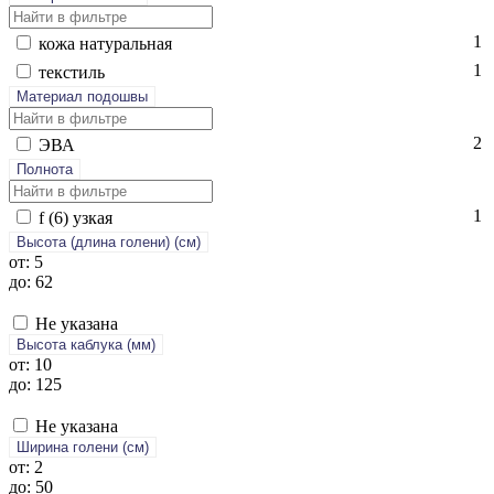
1
ко­жа на­тураль­ная
1
текс­тиль
Материал подошвы
2
ЭВА
Полнота
1
f (6) уз­кая
Высота (длина голени) (cм)
от: 5
до: 62
Не указана
Высота каблука (мм)
от: 10
до: 125
Не указана
Ширина голени (см)
от: 2
до: 50