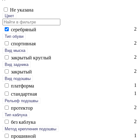
Не указана
Цвет
2
се­реб­ря­ный
Тип обуви
2
спор­тивная
Вид мыска
2
зак­ры­тый круг­лый
Вид задника
2
зак­ры­тый
Вид подошвы
1
плат­форма
1
стан­дарт­ная
Рельеф подошвы
2
про­тек­тор
Тип каблука
2
без каб­лу­ка
Метод крепления подошвы
1
про­шив­ной