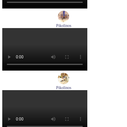
Pikolinos
ботинки мужские демисезонные Pikolinos артикул M2M-
8156C1
Размеры (RUS):
41
43
44
45
Перейти
к товару
Pikolinos
туфли мужские летние Pikolinos артикул M4A-4266C1
синий/pacific
Размеры (RUS):
40
41
42
44
Перейти
к товару