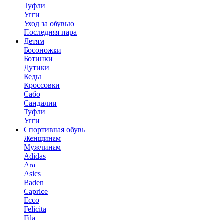
Туфли
Угги
Уход за обувью
Последняя пара
Детям
Босоножки
Ботинки
Дутики
Кеды
Кроссовки
Сабо
Сандалии
Туфли
Угги
Спортивная обувь
Женщинам
Мужчинам
Adidas
Ara
Asics
Baden
Caprice
Ecco
Felicita
Fila