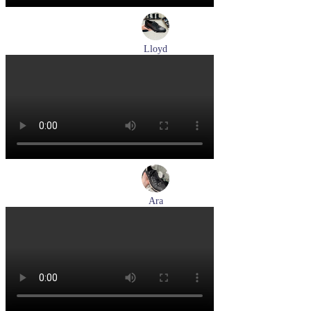
Lloyd
туфли мужские демисезонные Lloyd артикул 25-502-00
Размеры (RUS):
40,5
41
42
42,5
43
44
Перейти
к товару
Ara
кеды женские демисезонные Ara артикул 1234432-70
Размеры (RUS):
37
37,5
38
38,5
39
40
Перейти
к товару