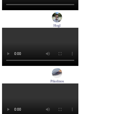
Hogl
туфли женские летние Hogl артикул 1100109-299
Размеры (RUS):
36
37
38
38,5
39
Перейти
к товару
Pikolinos
кроссовки мужские демисезонные Pikolinos артикул M4U-
6046C1
Размеры (RUS):
43
44
Перейти
к товару