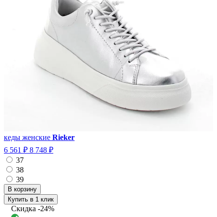
кеды женские
Rieker
6 561 ₽
8 748 ₽
37
38
39
Купить в 1 клик
Скидка
-24%