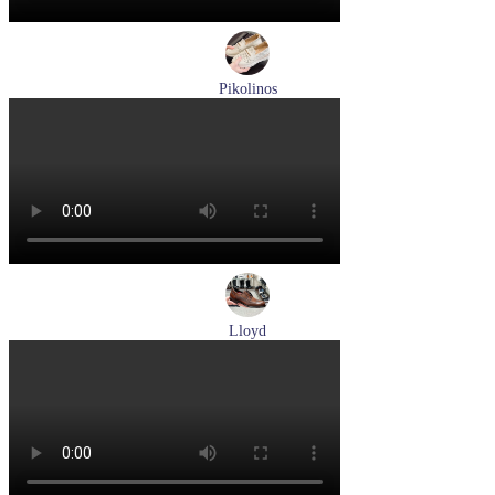
Pikolinos
лоферы женские летние Pikolinos артикул W4R-6729C1
Nata
Размеры (RUS):
37
38
39
Перейти
к товару
Lloyd
туфли мужские демисезонные Lloyd артикул 24-625-02
Размеры (RUS):
41
42
42,5
43
44
Перейти
к товару