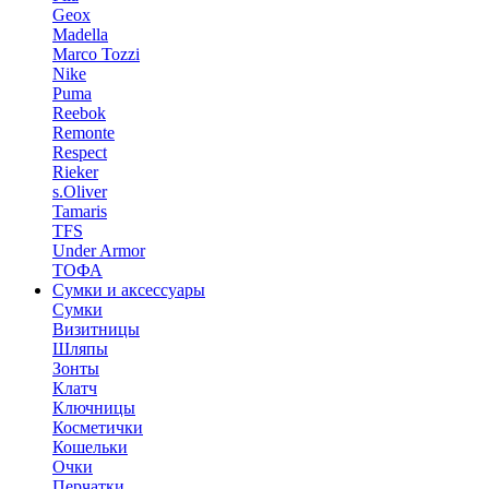
Geox
Madella
Marco Tozzi
Nike
Puma
Reebok
Remonte
Respect
Rieker
s.Oliver
Tamaris
TFS
Under Armor
ТОФА
Сумки и аксессуары
Сумки
Визитницы
Шляпы
Зонты
Клатч
Ключницы
Косметички
Кошельки
Очки
Перчатки