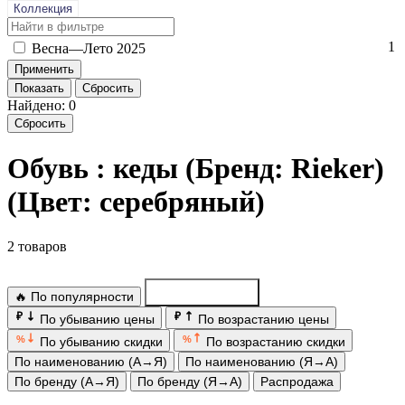
Коллекция
1
Вес­на—Ле­то 2025
Показать
Сбросить
Найдено: 0
Сбросить
Обувь : кеды (Бренд: Rieker)
(Цвет: серебряный)
2 товаров
🔥 По популярности
По новинкам
₽
₽
По убыванию цены
По возрастанию цены
%
%
По убыванию скидки
По возрастанию скидки
По наименованию (А→Я)
По наименованию (Я→А)
По бренду (А→Я)
По бренду (Я→А)
Распродажа