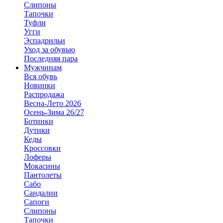
Слипоны
Тапочки
Туфли
Угги
Эспадрильи
Уход за обувью
Последняя пара
Мужчинам
Вся обувь
Новинки
Распродажа
Весна-Лето 2026
Осень-Зима 26/27
Ботинки
Дутики
Кеды
Кроссовки
Лоферы
Мокасины
Пантолеты
Сабо
Сандалии
Сапоги
Слипоны
Тапочки