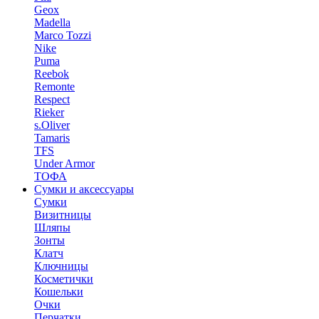
Geox
Madella
Marco Tozzi
Nike
Puma
Reebok
Remonte
Respect
Rieker
s.Oliver
Tamaris
TFS
Under Armor
ТОФА
Сумки и аксессуары
Сумки
Визитницы
Шляпы
Зонты
Клатч
Ключницы
Косметички
Кошельки
Очки
Перчатки