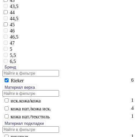
43
43,5
44
44,5
45
46
46,5
47
5
5,5
6,5
Бренд
6
Ri­eker
Материал верха
1
иск.ко­жа/ко­жа
4
ко­жа нат./ко­жа иск.
1
ко­жа нат./текс­тиль
Материал подкладки
1
текс­тиль