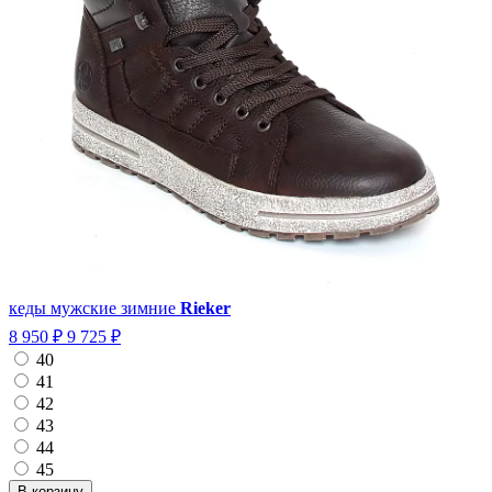
кеды мужские зимние
Rieker
8 950 ₽
9 725 ₽
40
41
42
43
44
45