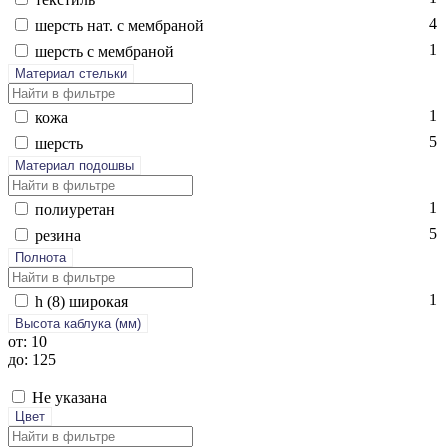
4
шерсть нат. с мемб­ра­ной
1
шерсть с мемб­ра­ной
Материал стельки
1
ко­жа
5
шерсть
Материал подошвы
1
по­ли­уре­тан
5
ре­зина
Полнота
1
h (8) ши­рокая
Высота каблука (мм)
от: 10
до: 125
Не указана
Цвет