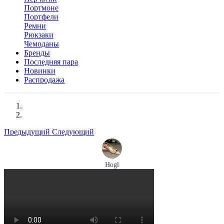
Портмоне
Портфели
Ремни
Рюкзаки
Чемоданы
Бренды
Последняя пара
Новинки
Распродажа
Предыдущий
Следующий
Hogl
туфли женские летние Hogl артикул 1101920-500
Размеры (RUS):
36
37
37,5
38
38,5
39
Перейти
к товару