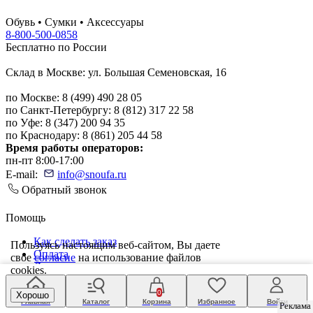
Обувь • Сумки • Аксессуары
8-800-500-0858
Бесплатно по России
Склад в Москве: ул. Большая Семеновская, 16
по Москве: 8 (499) 490 28 05
по Санкт-Петербургу: 8 (812) 317 22 58
по Уфе: 8 (347) 200 94 35
по Краснодару: 8 (861) 205 44 58
Время работы операторов:
пн-пт 8:00-17:00
E-mail:
info@snoufa.ru
Обратный звонок
Помощь
Как сделать заказ
Пользуясь настоящим веб-сайтом, Вы даете
Оплата
свое
согласие
на использование файлов
Доставка
cookies.
Возврат
0
Хорошо
Таблицы размеров и полноты
Главная
Каталог
Корзина
Избранное
Войти
Реклама
Реклама