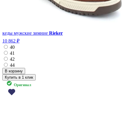
кеды мужские зимние
Rieker
10 862 ₽
40
41
42
44
Купить в 1 клик
Оригинал