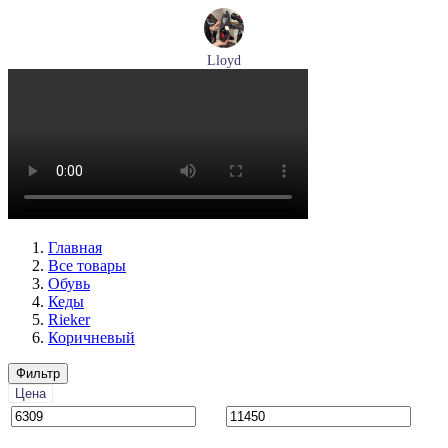
Lloyd
туфли мужские демисезонные Lloyd артикул 24-625-20
Размеры (RUS):
40,5
41
42
42,5
43
44
Перейти
к товару
Главная
Все товары
Обувь
Кеды
Rieker
Коричневый
Фильтр
Цена