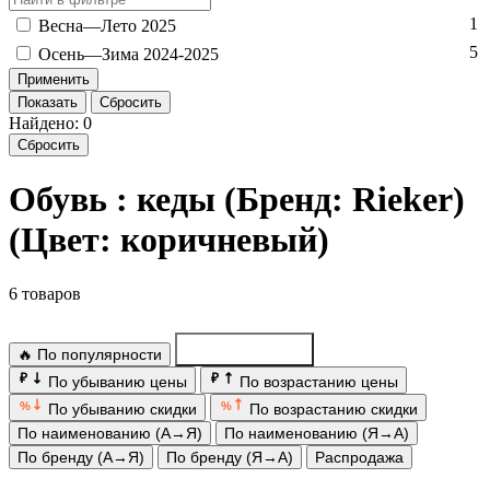
1
Вес­на—Ле­то 2025
5
Осень—Зи­ма 2024-2025
Показать
Сбросить
Найдено: 0
Сбросить
Обувь : кеды (Бренд: Rieker)
(Цвет: коричневый)
6 товаров
🔥 По популярности
По новинкам
₽
₽
По убыванию цены
По возрастанию цены
%
%
По убыванию скидки
По возрастанию скидки
По наименованию (А→Я)
По наименованию (Я→А)
По бренду (А→Я)
По бренду (Я→А)
Распродажа