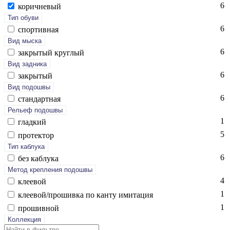
6
ко­рич­не­вый
Тип обуви
6
спор­тивная
Вид мыска
6
зак­ры­тый круг­лый
Вид задника
6
зак­ры­тый
Вид подошвы
6
стан­дарт­ная
Рельеф подошвы
1
глад­кий
5
про­тек­тор
Тип каблука
6
без каб­лу­ка
Метод крепления подошвы
4
кле­евой
1
кле­евой/про­шив­ка по кан­ту ими­тация
1
про­шив­ной
Коллекция