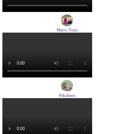
Marco Tozzi
кроссовки женские демисезонные Marco Tozzi артикул 2-
83701-44-110
Размеры (RUS):
37
38
39
40
41
Перейти
к товару
Pikolinos
босоножки женские летние Pikolinos артикул W8K-0741C2
Размеры (RUS):
37
38
39
Перейти
к товару