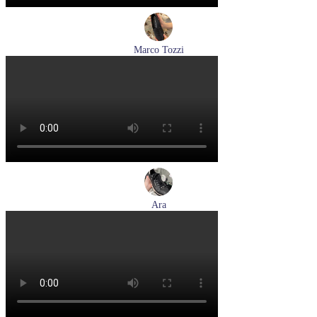
Marco Tozzi
лоферы женские демисезонные Marco Tozzi артикул 2-
24218-42-00B
Размеры (RUS):
36
37
38
39
40
41
Перейти
к товару
Ara
кеды женские демисезонные Ara артикул 1234432-70
Размеры (RUS):
37
37,5
38
38,5
39
40
Перейти
к товару