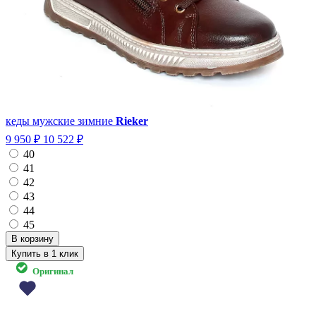
кеды мужские зимние
Rieker
9 950 ₽
10 522 ₽
40
41
42
43
44
45
Купить в 1 клик
Оригинал