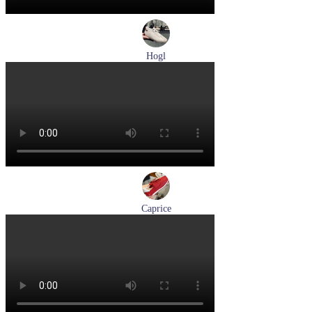
Hogl
кеды женские демисезонные Hogl артикул 1100310-899
Размеры (RUS):
36
37
37,5
38
Перейти
к товару
Caprice
кроссовки женские демисезонные Caprice артикул 9-23717-
46-523
Размеры (RUS):
40
Перейти
к товару