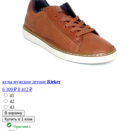
кеды мужские летние
Rieker
6 309 ₽
8 412 ₽
41
42
43
Купить в 1 клик
Оригинал