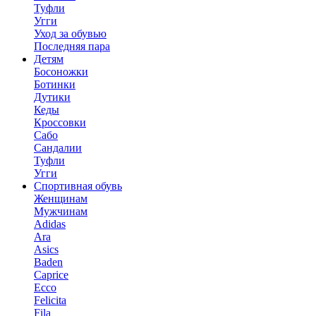
Туфли
Угги
Уход за обувью
Последняя пара
Детям
Босоножки
Ботинки
Дутики
Кеды
Кроссовки
Сабо
Сандалии
Туфли
Угги
Спортивная обувь
Женщинам
Мужчинам
Adidas
Ara
Asics
Baden
Caprice
Ecco
Felicita
Fila