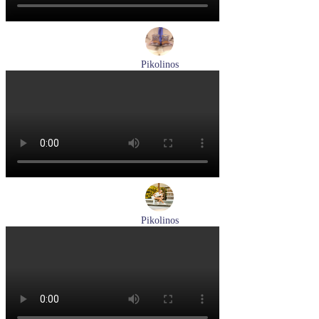
Pikolinos
ботинки мужские демисезонные Pikolinos артикул M2M-
8156C1
Размеры (RUS):
41
43
44
45
Перейти
к товару
Pikolinos
кроссовки женские летние Pikolinos артикул W4R-6622C1
Размеры (RUS):
37
38
Перейти
к товару