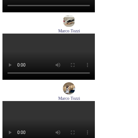
Marco Tozzi
туфли женские летние Marco Tozzi артикул 2-29409-44-520
Размеры (RUS):
36
37
38
39
40
Перейти
к товару
Marco Tozzi
лодочки женские летние Marco Tozzi артикул 2-82404-42-
100
Размеры (RUS):
36
37
39
40
41
Перейти
к товару