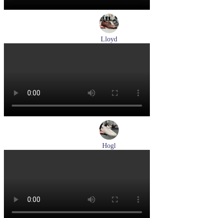
Lloyd
туфли мужские демисезонные Lloyd артикул 24-625-02
Размеры (RUS):
41
42
42,5
43
44
Перейти
к товару
Hogl
кеды женские демисезонные Hogl артикул 1100310-899
Размеры (RUS):
36
37
37,5
38
Перейти
к товару