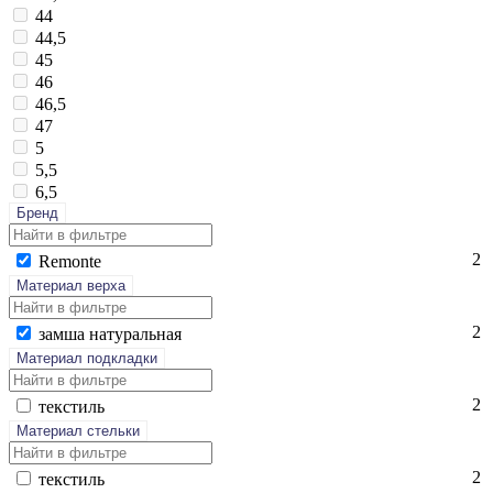
44
44,5
45
46
46,5
47
5
5,5
6,5
Бренд
2
Re­mon­te
Материал верха
2
зам­ша на­тураль­ная
Материал подкладки
2
текс­тиль
Материал стельки
2
текс­тиль