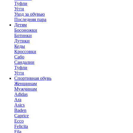
Туфли
Угги
Уход за обувью
Последняя пара
Детям
Босоножки
Ботинки
Дутики
Кеды
Кроссовки
Сабо
Сандалии
Туфли
Угги
Спортивная обувь
Женщинам
Мужчинам
Adidas
Ara
Asics
Baden
Caprice
Ecco
Felicita
Fila