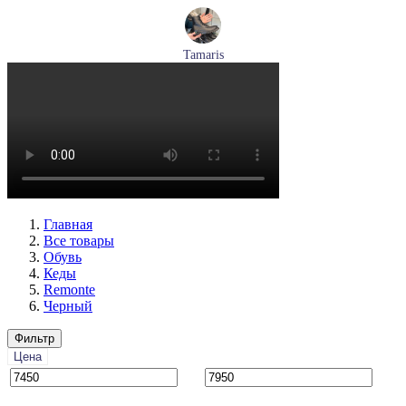
Tamaris
ботинки женские демисезонные Tamaris артикул 1-26269-
41-001
Размеры (RUS):
36
37
38
39
40
Перейти
к товару
Главная
Все товары
Обувь
Кеды
Remonte
Черный
Фильтр
Цена