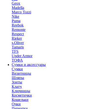
Geox
Madella
Marco Tozzi
Nike
Puma
Reebok
Remonte
Respect
Rieker
s.Oliver
Tamaris
TFS
Under Armor
ТОФА
Сумки и аксессуары
Сумки
Визитницы
Шляпы
Зонты
Клатч
Ключницы
Косметички
Кошельки
Очки
Перчатки