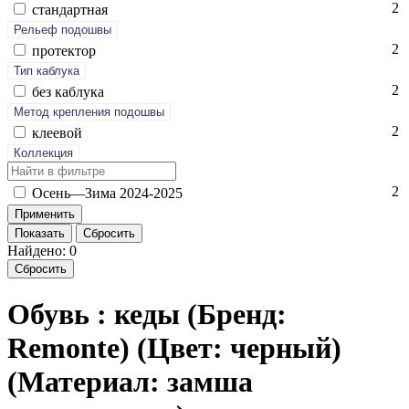
2
стан­дарт­ная
Рельеф подошвы
2
про­тек­тор
Тип каблука
2
без каб­лу­ка
Метод крепления подошвы
2
кле­евой
Коллекция
2
Осень—Зи­ма 2024-2025
Показать
Сбросить
Найдено: 0
Сбросить
Обувь : кеды (Бренд:
Remonte) (Цвет: черный)
(Материал: замша