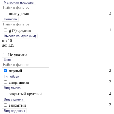
Материал подошвы
2
по­ли­уре­тан
Полнота
1
g (7) сред­няя
Высота каблука (мм)
от: 10
до: 125
Не указана
Цвет
2
чер­ный
Тип обуви
2
спор­тивная
Вид мыска
2
зак­ры­тый круг­лый
Вид задника
2
зак­ры­тый
Вид подошвы