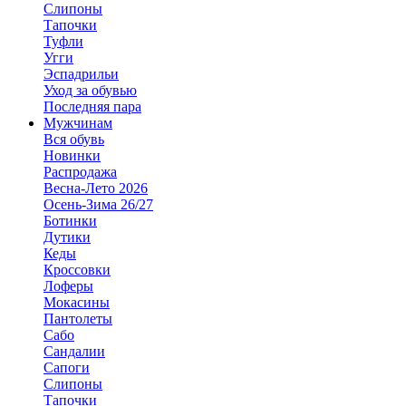
Слипоны
Тапочки
Туфли
Угги
Эспадрильи
Уход за обувью
Последняя пара
Мужчинам
Вся обувь
Новинки
Распродажа
Весна-Лето 2026
Осень-Зима 26/27
Ботинки
Дутики
Кеды
Кроссовки
Лоферы
Мокасины
Пантолеты
Сабо
Сандалии
Сапоги
Слипоны
Тапочки