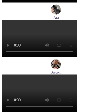
Ara
кеды женские демисезонные Ara артикул 1234432-70
Размеры (RUS):
37
37,5
38
38,5
39
40
Перейти
к товару
Basconi
туфли женские демисезонные Basconi артикул 701284B3-
YP
Размеры (RUS):
37
38
39
Перейти
к товару