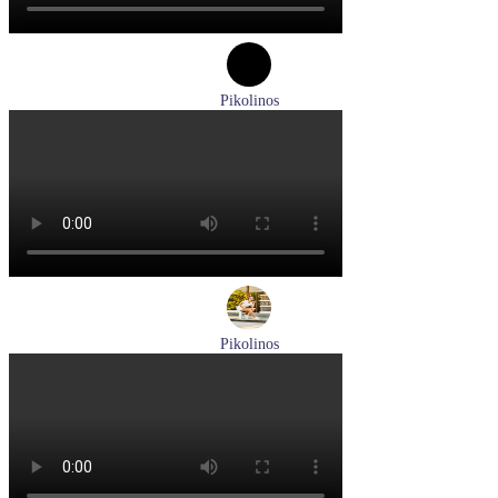
Pikolinos
туфли женские летние Pikolinos артикул W8K-0705C1
Размеры (RUS):
38
Перейти
к товару
Pikolinos
кроссовки женские летние Pikolinos артикул W4R-6622C1
Размеры (RUS):
37
38
Перейти
к товару