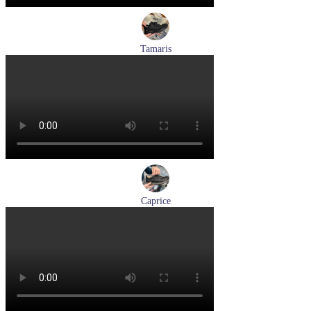
Tamaris
кроссовки женские летние Tamaris артикул 8-83710-42-001
Размеры (RUS):
36
37
38
39
Перейти
к товару
Caprice
кроссовки женские демисезонные Caprice артикул 9-23734-
45-019
Размеры (RUS):
36
37
38
39
41
Перейти
к товару