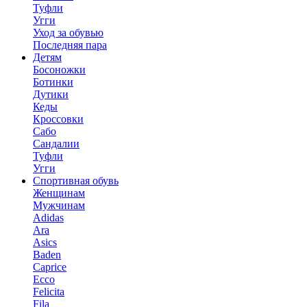
Туфли
Угги
Уход за обувью
Последняя пара
Детям
Босоножки
Ботинки
Дутики
Кеды
Кроссовки
Сабо
Сандалии
Туфли
Угги
Спортивная обувь
Женщинам
Мужчинам
Adidas
Ara
Asics
Baden
Caprice
Ecco
Felicita
Fila