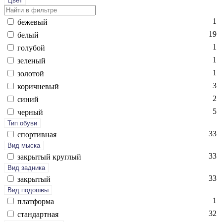
Цвет
1
бе­жевый
19
бе­лый
1
го­лубой
1
зе­леный
1
зо­лотой
3
ко­рич­не­вый
2
си­ний
5
чер­ный
Тип обуви
33
спор­тивная
Вид мыска
33
зак­ры­тый круг­лый
Вид задника
33
зак­ры­тый
Вид подошвы
1
плат­форма
32
стан­дарт­ная