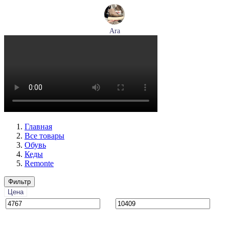
Ara
ботинки женские демисезонные Ara артикул 1246708-03
Размеры (RUS):
37,5
38,5
39
40
Перейти
к товару
Главная
Все товары
Обувь
Кеды
Remonte
Фильтр
Цена