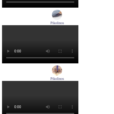
Pikolinos
кроссовки мужские демисезонные Pikolinos артикул M4U-
6046C1
Размеры (RUS):
43
44
Перейти
к товару
Pikolinos
ботинки мужские демисезонные Pikolinos артикул M2M-
8156C1
Размеры (RUS):
41
43
44
45
Перейти
к товару