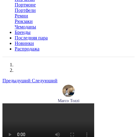
Портмоне
Портфели
Ремни
Рюкзаки
Чемоданы
Бренды
Последняя пара
Новинки
Распродажа
Предыдущий
Следующий
Marco Tozzi
лодочки женские летние Marco Tozzi артикул 2-82404-42-
100
Размеры (RUS):
36
37
39
40
41
Перейти
к товару