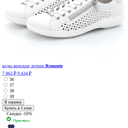
кеды женские летние
Remonte
7 862 ₽
9 434 ₽
36
37
38
39
Купить в 1 клик
Скидка
-16%
Оригинал