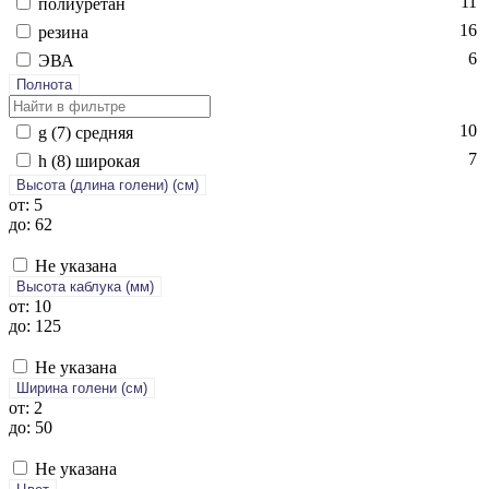
11
по­ли­уре­тан
16
ре­зина
6
ЭВА
Полнота
10
g (7) сред­няя
7
h (8) ши­рокая
Высота (длина голени) (cм)
от: 5
до: 62
Не указана
Высота каблука (мм)
от: 10
до: 125
Не указана
Ширина голени (см)
от: 2
до: 50
Не указана