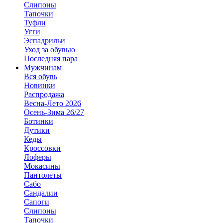
Слипоны
Тапочки
Туфли
Угги
Эспадрильи
Уход за обувью
Последняя пара
Мужчинам
Вся обувь
Новинки
Распродажа
Весна-Лето 2026
Осень-Зима 26/27
Ботинки
Дутики
Кеды
Кроссовки
Лоферы
Мокасины
Пантолеты
Сабо
Сандалии
Сапоги
Слипоны
Тапочки