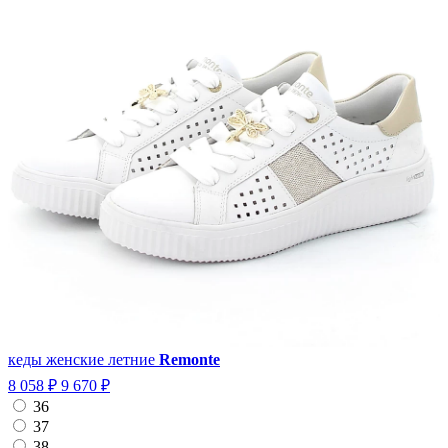
кеды женские летние
Remonte
8 058 ₽
9 670 ₽
36
37
38