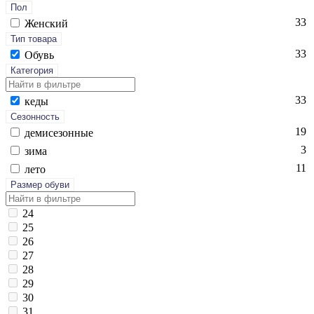
Пол
33
Женский
Тип товара
33
Обувь
Категория
33
ке­ды
Сезонность
19
де­мисе­зон­ные
3
зи­ма
11
ле­то
Размер обуви
24
25
26
27
28
29
30
31