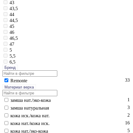
43
43,5
44
44,5
45
46
46,5
47
5
5,5
6,5
Бренд
33
Re­mon­te
Материал верха
1
зам­ша нат./эко-ко­жа
3
зам­ша на­тураль­ная
2
ко­жа иск./ко­жа нат.
16
ко­жа нат./ко­жа иск.
5
ко­жа нат./эко-ко­жа