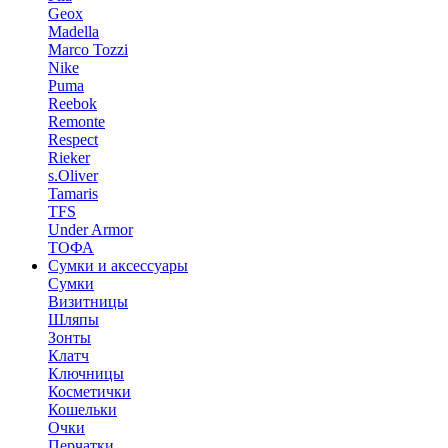
Geox
Madella
Marco Tozzi
Nike
Puma
Reebok
Remonte
Respect
Rieker
s.Oliver
Tamaris
TFS
Under Armor
ТОФА
Сумки и аксессуары
Сумки
Визитницы
Шляпы
Зонты
Клатч
Ключницы
Косметички
Кошельки
Очки
Перчатки