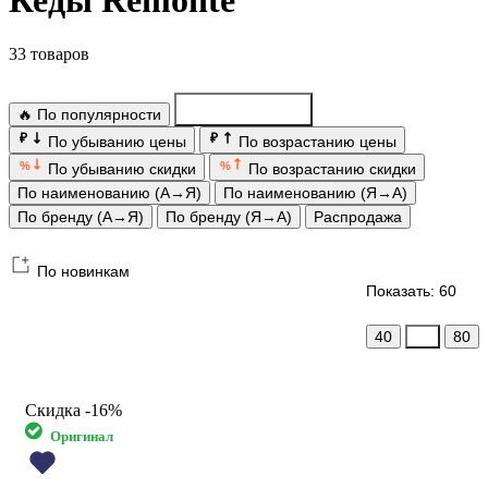
Кеды Remonte
33 товаров
🔥 По популярности
По новинкам
₽
₽
По убыванию цены
По возрастанию цены
%
%
По убыванию скидки
По возрастанию скидки
По наименованию (А→Я)
По наименованию (Я→А)
По бренду (А→Я)
По бренду (Я→А)
Распродажа
По новинкам
Показать: 60
40
60
80
Скидка
-16%
Оригинал