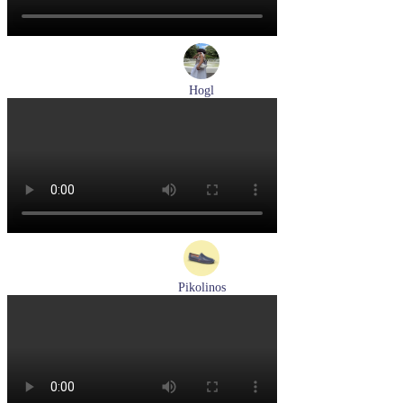
Hogl
туфли женские летние Hogl артикул 1100109-299
Размеры (RUS):
36
37
38
38,5
39
Перейти
к товару
Pikolinos
мокасины мужские летние Pikolinos артикул 09Z-3100
Размеры (RUS):
40
Перейти
к товару