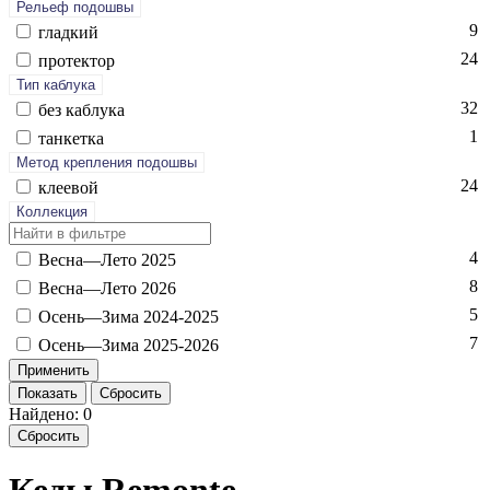
Рельеф подошвы
9
глад­кий
24
про­тек­тор
Тип каблука
32
без каб­лу­ка
1
тан­кетка
Метод крепления подошвы
24
кле­евой
Коллекция
4
Вес­на—Ле­то 2025
8
Вес­на—Ле­то 2026
5
Осень—Зи­ма 2024-2025
7
Осень—Зи­ма 2025-2026
Показать
Сбросить
Найдено: 0
Сбросить