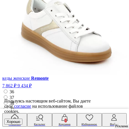
кеды женские
Remonte
7 862 ₽
9 434 ₽
36
37
Пользуясь настоящим веб-сайтом, Вы даете
38
свое
согласие
на использование файлов
39
cookies.
40
41
0
Хорошо
Главная
Каталог
Корзина
Избранное
Войти
Реклама
Реклама