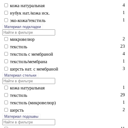
4
ко­жа на­тураль­ная
1
ну­бук нат./ко­жа иск.
1
эко-ко­жа/текс­тиль
Материал подкладки
2
мик­ро­велюр
23
текс­тиль
4
текс­тиль с мемб­ра­ной
1
текс­тиль/мемб­ра­на
3
шерсть нат. с мемб­ра­ной
Материал стельки
1
ко­жа на­тураль­ная
29
текс­тиль
1
текс­тиль (мик­ро­велюр)
2
шерсть
Материал подошвы