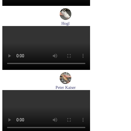
Hogl
босоножки женские летние Hogl артикул 1102519-299
Размеры (RUS):
37
37,5
38
38,5
Перейти
к товару
Peter Kaiser
туфли женские летние Peter Kaiser артикул 9-79481-46-780
Размеры (RUS):
37,5
38
38,5
39
40
Перейти
к товару