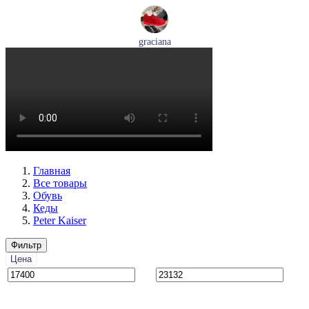
graciana
кроссовки женские демисезонные graciana артикул QS390-
F209-41
Размеры (RUS):
40
41
Перейти
к товару
Главная
Все товары
Обувь
Кеды
Peter Kaiser
Фильтр
Цена