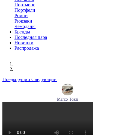
Портмоне
Портфели
Ремни
Рюкзаки
Чемоданы
Бренды
Последняя пара
Новинки
Распродажа
Предыдущий
Следующий
Marco Tozzi
туфли женские летние Marco Tozzi артикул 2-29409-44-520
Размеры (RUS):
36
37
38
39
40
Перейти
к товару