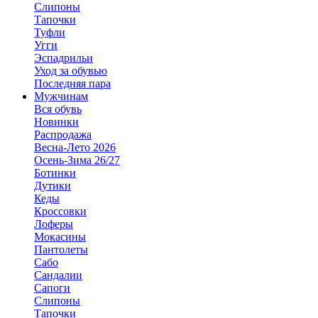
Слипоны
Тапочки
Туфли
Угги
Эспадрильи
Уход за обувью
Последняя пара
Мужчинам
Вся обувь
Новинки
Распродажа
Весна-Лето 2026
Осень-Зима 26/27
Ботинки
Дутики
Кеды
Кроссовки
Лоферы
Мокасины
Пантолеты
Сабо
Сандалии
Сапоги
Слипоны
Тапочки