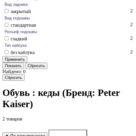
Вид задника
2
зак­ры­тый
Вид подошвы
2
стан­дарт­ная
Рельеф подошвы
2
глад­кий
Тип каблука
2
без каб­лу­ка
Показать
Сбросить
Найдено: 0
Сбросить
Обувь : кеды (Бренд: Peter
Kaiser)
2 товаров
🔥 По популярности
По новинкам