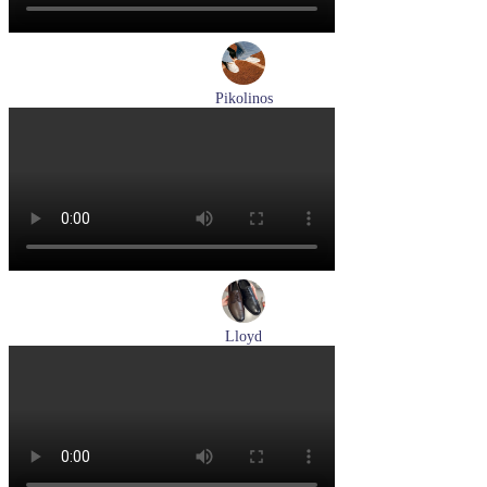
Pikolinos
туфли женские летние Pikolinos артикул W0C-6621C1 Nata
Размеры (RUS):
37
38
39
Перейти
к товару
Lloyd
туфли мужские демисезонные Lloyd артикул 25-504-07
Размеры (RUS):
40,5
42
42,5
43
44
Перейти
к товару