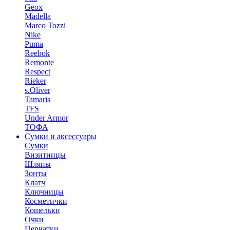
Geox
Madella
Marco Tozzi
Nike
Puma
Reebok
Remonte
Respect
Rieker
s.Oliver
Tamaris
TFS
Under Armor
ТОФА
Сумки и аксессуары
Сумки
Визитницы
Шляпы
Зонты
Клатч
Ключницы
Косметички
Кошельки
Очки
Перчатки