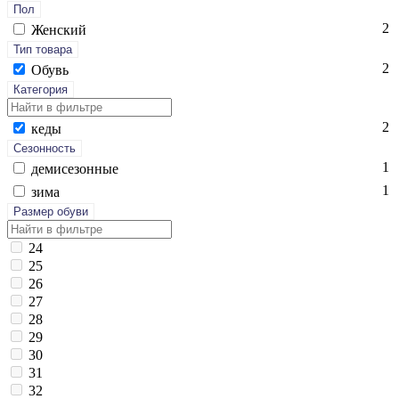
Пол
2
Женский
Тип товара
2
Обувь
Категория
2
ке­ды
Сезонность
1
де­мисе­зон­ные
1
зи­ма
Размер обуви
24
25
26
27
28
29
30
31
32