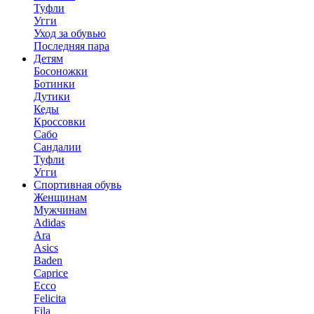
Туфли
Угги
Уход за обувью
Последняя пара
Детям
Босоножки
Ботинки
Дутики
Кеды
Кроссовки
Сабо
Сандалии
Туфли
Угги
Спортивная обувь
Женщинам
Мужчинам
Adidas
Ara
Asics
Baden
Caprice
Ecco
Felicita
Fila