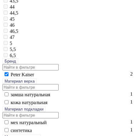
43,5
44
44,5
45
46
46,5
47
5
5,5
6,5
Бренд
2
Pe­ter Ka­iser
Материал верха
1
зам­ша на­тураль­ная
1
ко­жа на­тураль­ная
Материал подкладки
1
мех на­тураль­ный
1
син­те­тика