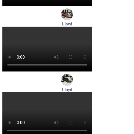
Lloyd
туфли мужские демисезонные Lloyd артикул 24-625-02
Размеры (RUS):
41
42
42,5
43
44
Перейти
к товару
Lloyd
туфли мужские демисезонные Lloyd артикул 25-502-00
Размеры (RUS):
40,5
41
42
42,5
43
44
Перейти
к товару