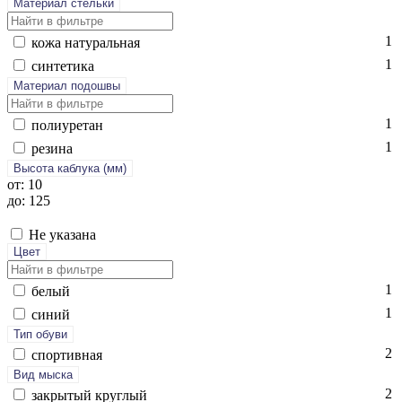
Материал стельки
1
ко­жа на­тураль­ная
1
син­те­тика
Материал подошвы
1
по­ли­уре­тан
1
ре­зина
Высота каблука (мм)
от: 10
до: 125
Не указана
Цвет
1
бе­лый
1
си­ний
Тип обуви
2
спор­тивная
Вид мыска
2
зак­ры­тый круг­лый