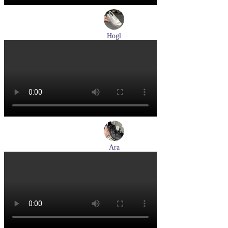
Hogl
босоножки женские летние Hogl артикул 1102519-299
Размеры (RUS):
37
37,5
38
38,5
Перейти
к товару
Ara
кеды женские демисезонные Ara артикул 1234432-70
Размеры (RUS):
37
37,5
38
38,5
39
40
Перейти
к товару