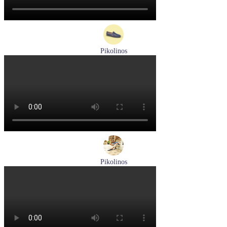
Pikolinos
мокасины мужские летние Pikolinos артикул 09Z-3100
Размеры (RUS):
40
Перейти
к товару
Pikolinos
туфли мужские летние Pikolinos артикул M4A-4266C1
синий/pacific
Размеры (RUS):
40
41
42
43
44
Перейти
к товару