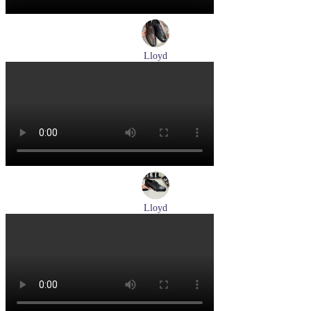
Lloyd
туфли мужские демисезонные Lloyd артикул 25-504-00
Размеры (RUS):
40,5
41
42
43
44
Перейти
к товару
Lloyd
туфли мужские демисезонные Lloyd артикул 25-502-00
Размеры (RUS):
40,5
41
42
42,5
43
44
Перейти
к товару