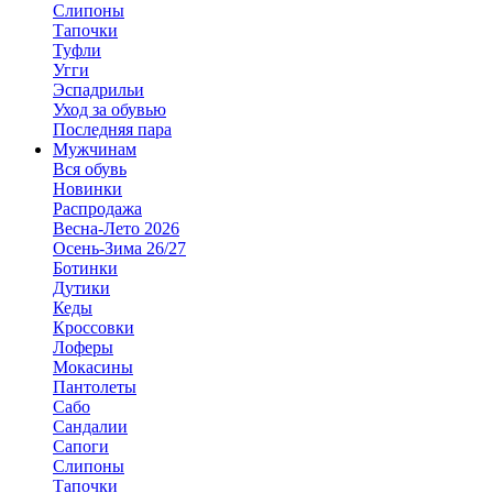
Слипоны
Тапочки
Туфли
Угги
Эспадрильи
Уход за обувью
Последняя пара
Мужчинам
Вся обувь
Новинки
Распродажа
Весна-Лето 2026
Осень-Зима 26/27
Ботинки
Дутики
Кеды
Кроссовки
Лоферы
Мокасины
Пантолеты
Сабо
Сандалии
Сапоги
Слипоны
Тапочки