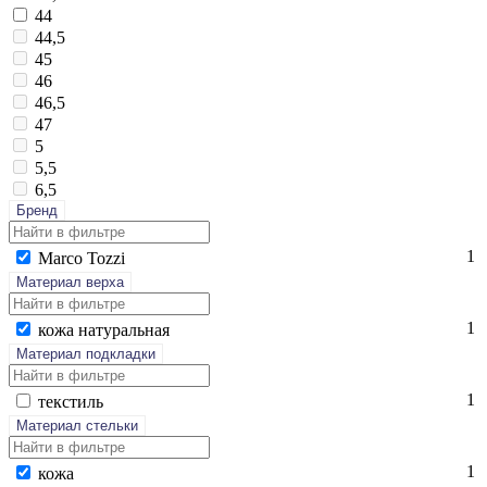
44
44,5
45
46
46,5
47
5
5,5
6,5
Бренд
1
Mar­co Toz­zi
Материал верха
1
ко­жа на­тураль­ная
Материал подкладки
1
текс­тиль
Материал стельки
1
ко­жа