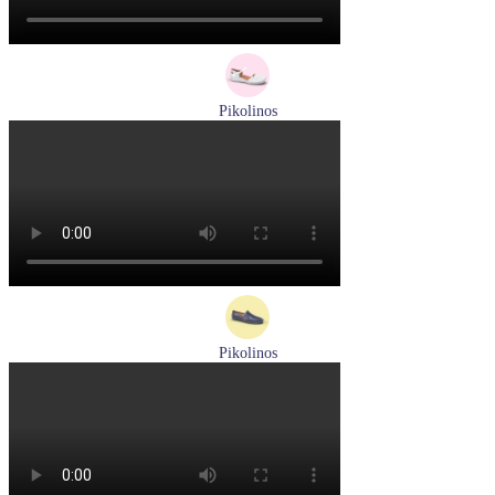
Pikolinos
сандалии женские летние Pikolinos артикул 655-0906
Размеры (RUS):
38
Перейти
к товару
Pikolinos
мокасины мужские летние Pikolinos артикул 09Z-3100
Размеры (RUS):
40
Перейти
к товару