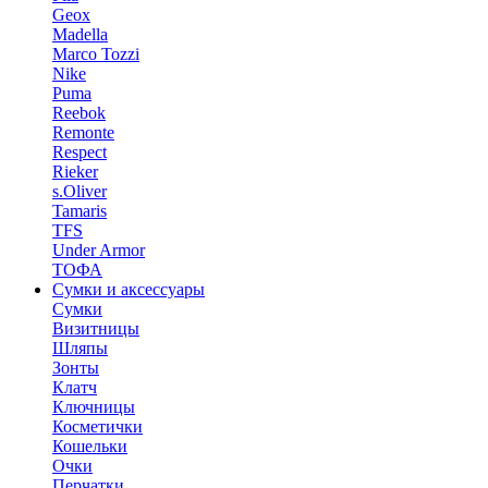
Geox
Madella
Marco Tozzi
Nike
Puma
Reebok
Remonte
Respect
Rieker
s.Oliver
Tamaris
TFS
Under Armor
ТОФА
Сумки и аксессуары
Сумки
Визитницы
Шляпы
Зонты
Клатч
Ключницы
Косметички
Кошельки
Очки
Перчатки