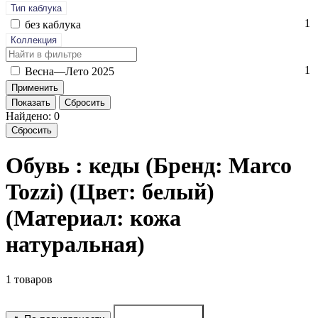
Тип каблука
1
без каб­лу­ка
Коллекция
1
Вес­на—Ле­то 2025
Показать
Сбросить
Найдено: 0
Сбросить
Обувь : кеды (Бренд: Marco
Tozzi) (Цвет: белый)
(Материал: кожа
натуральная)
1 товаров