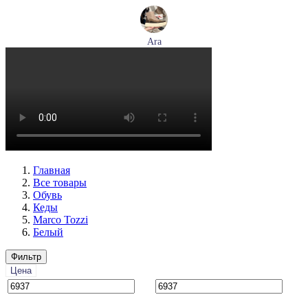
Ara
ботинки женские демисезонные Ara артикул 1246708-03
Размеры (RUS):
37,5
38,5
39
40
Перейти
к товару
Главная
Все товары
Обувь
Кеды
Marco Tozzi
Белый
Фильтр
Цена