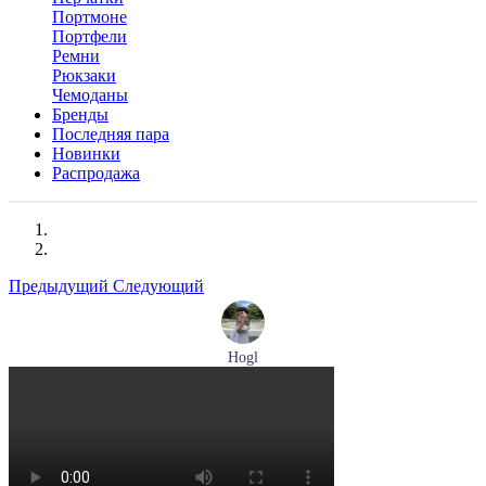
Портмоне
Портфели
Ремни
Рюкзаки
Чемоданы
Бренды
Последняя пара
Новинки
Распродажа
Предыдущий
Следующий
Hogl
туфли женские летние Hogl артикул 1100109-299
Размеры (RUS):
36
37
38
38,5
39
Перейти
к товару