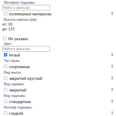
Материал подошвы
1
по­лимер­ные ма­тери­алы
Высота каблука (мм)
от: 10
до: 125
Не указана
Цвет
1
бе­лый
Тип обуви
1
спор­тивная
Вид мыска
1
зак­ры­тый круг­лый
Вид задника
1
зак­ры­тый
Вид подошвы
1
стан­дарт­ная
Рельеф подошвы
1
глад­кий