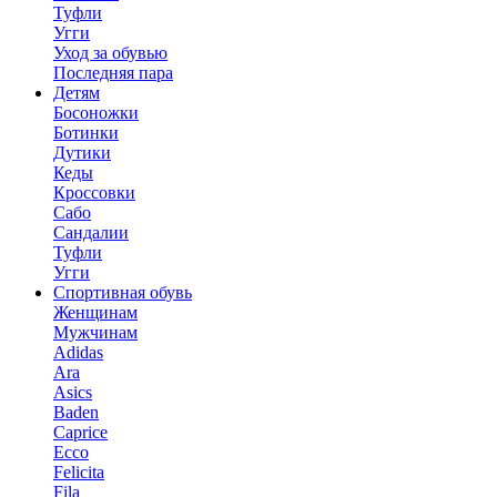
Туфли
Угги
Уход за обувью
Последняя пара
Детям
Босоножки
Ботинки
Дутики
Кеды
Кроссовки
Сабо
Сандалии
Туфли
Угги
Спортивная обувь
Женщинам
Мужчинам
Adidas
Ara
Asics
Baden
Caprice
Ecco
Felicita
Fila