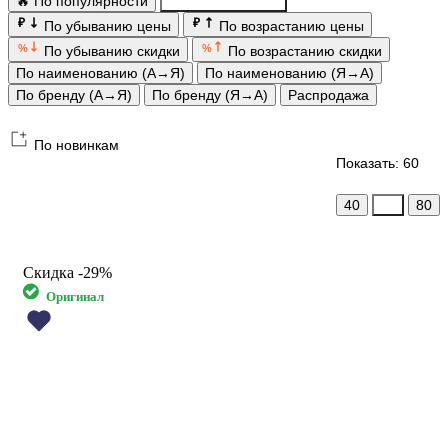
🔥 По популярности
По новинкам
₽
₽
По убыванию цены
По возрастанию цены
%
%
По убыванию скидки
По возрастанию скидки
По наименованию (А→Я)
По наименованию (Я→А)
По бренду (А→Я)
По бренду (Я→А)
Распродажа
По новинкам
Показать: 60
40
60
80
Скидка
-29%
Оригинал