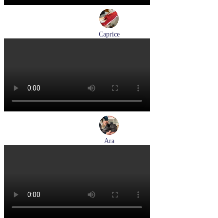
Caprice
кроссовки женские демисезонные Caprice артикул 9-23717-
46-523
Размеры (RUS):
40
Перейти
к товару
Ara
ботинки женские демисезонные Ara артикул 1211266-01
Размеры (RUS):
39
40
Перейти
к товару