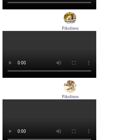
Pikolinos
кроссовки женские летние Pikolinos артикул W4R-6622C1
Размеры (RUS):
37
38
Перейти
к товару
Pikolinos
туфли мужские летние Pikolinos артикул M4A-4266C1
синий/pacific
Размеры (RUS):
40
41
42
44
Перейти
к товару