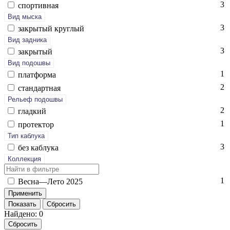
3
спор­тивная
Вид мыска
3
зак­ры­тый круг­лый
Вид задника
3
зак­ры­тый
Вид подошвы
1
плат­форма
2
стан­дарт­ная
Рельеф подошвы
2
глад­кий
1
про­тек­тор
Тип каблука
3
без каб­лу­ка
Коллекция
1
Вес­на—Ле­то 2025
Показать
Сбросить
Найдено: 0
Сбросить