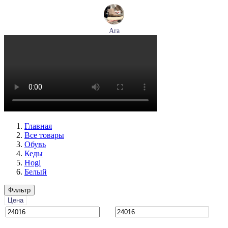
Ara
ботинки женские демисезонные Ara артикул 1246708-03
Размеры (RUS):
37,5
38,5
39
40
Перейти
к товару
Главная
Все товары
Обувь
Кеды
Hogl
Белый
Фильтр
Цена