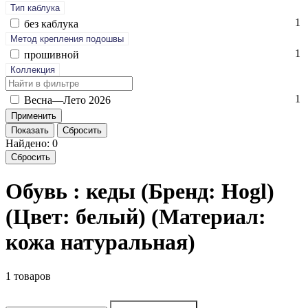
Тип каблука
1
без каб­лу­ка
Метод крепления подошвы
1
про­шив­ной
Коллекция
1
Вес­на—Ле­то 2026
Показать
Сбросить
Найдено: 0
Сбросить
Обувь : кеды (Бренд: Hogl)
(Цвет: белый) (Материал:
кожа натуральная)
1 товаров