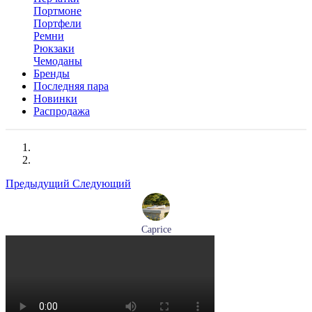
Портмоне
Портфели
Ремни
Рюкзаки
Чемоданы
Бренды
Последняя пара
Новинки
Распродажа
Предыдущий
Следующий
Caprice
мокасины женские демисезонные Caprice артикул 9-24652-
44-877
Размеры (RUS):
36
41
Перейти
к товару