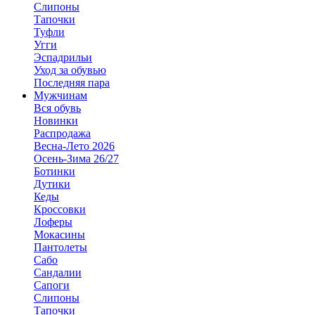
Слипоны
Тапочки
Туфли
Угги
Эспадрильи
Уход за обувью
Последняя пара
Мужчинам
Вся обувь
Новинки
Распродажа
Весна-Лето 2026
Осень-Зима 26/27
Ботинки
Дутики
Кеды
Кроссовки
Лоферы
Мокасины
Пантолеты
Сабо
Сандалии
Сапоги
Слипоны
Тапочки