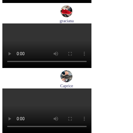
graciana
кроссовки женские демисезонные graciana артикул QS390-
F209-41
Размеры (RUS):
40
41
Перейти
к товару
Caprice
кроссовки женские демисезонные Caprice артикул 9-23734-
45-019
Размеры (RUS):
36
37
38
39
41
Перейти
к товару