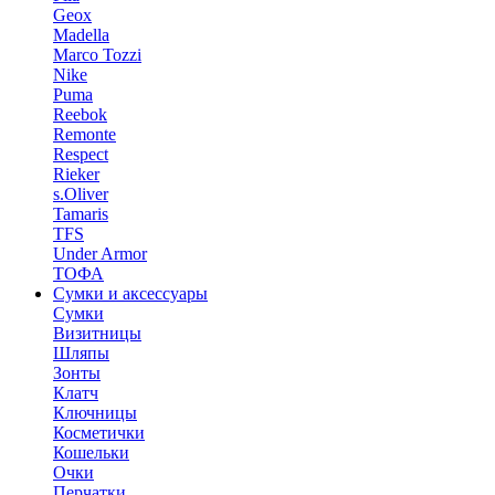
Geox
Madella
Marco Tozzi
Nike
Puma
Reebok
Remonte
Respect
Rieker
s.Oliver
Tamaris
TFS
Under Armor
ТОФА
Сумки и аксессуары
Сумки
Визитницы
Шляпы
Зонты
Клатч
Ключницы
Косметички
Кошельки
Очки
Перчатки