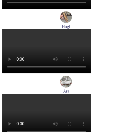
Hogl
туфли женские летние Hogl артикул 1104617-2272
Размеры (RUS):
36
38,5
39
Перейти
к товару
Ara
кроссовки женские летние Ara артикул 1225510-04
Размеры (RUS):
37
37,5
38
39
Перейти
к товару