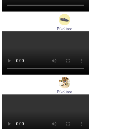
Pikolinos
мокасины мужские летние Pikolinos артикул 09Z-3100
Размеры (RUS):
40
Перейти
к товару
Pikolinos
туфли мужские летние Pikolinos артикул M4A-4266C1
синий/pacific
Размеры (RUS):
40
41
42
43
44
Перейти
к товару