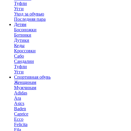
Туфли
Угги
Уход за обувью
Последняя пара
Детям
Босоножки
Ботинки
Дутики
Кеды
Кроссовки
Сабо
Сандалии
Туфли
Угги
Спортивная обувь
Женщинам
Мужчинам
Adidas
Ara
Asics
Baden
Caprice
Ecco
Felicita
Fila