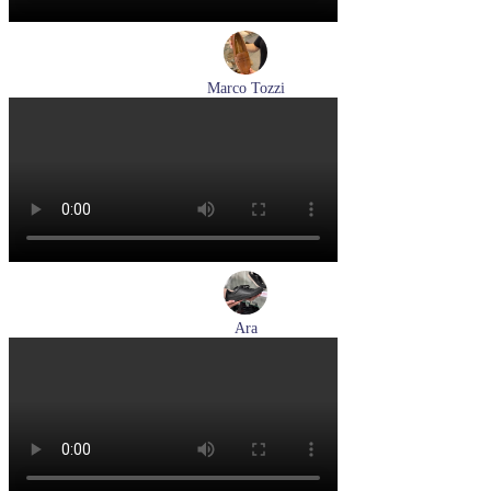
Marco Tozzi
лоферы женские демисезонные Marco Tozzi артикул 2-
24218-42-30F
Размеры (RUS):
36
37
39
40
Перейти
к товару
Ara
кеды женские демисезонные Ara артикул 1250016-20
Размеры (RUS):
37
37,5
38
38,5
39
40
Перейти
к товару