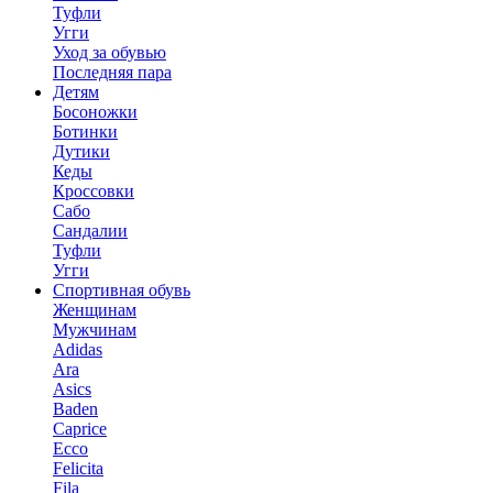
Туфли
Угги
Уход за обувью
Последняя пара
Детям
Босоножки
Ботинки
Дутики
Кеды
Кроссовки
Сабо
Сандалии
Туфли
Угги
Спортивная обувь
Женщинам
Мужчинам
Adidas
Ara
Asics
Baden
Caprice
Ecco
Felicita
Fila