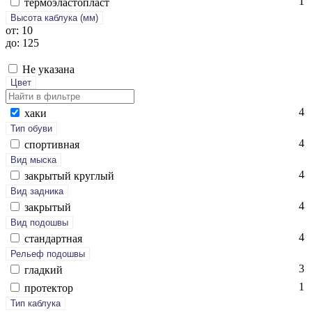
1
тер­мо­элас­топласт
Высота каблука (мм)
от: 10
до: 125
Не указана
Цвет
4
ха­ки
Тип обуви
4
спор­тивная
Вид мыска
4
зак­ры­тый круг­лый
Вид задника
4
зак­ры­тый
Вид подошвы
4
стан­дарт­ная
Рельеф подошвы
3
глад­кий
1
про­тек­тор
Тип каблука