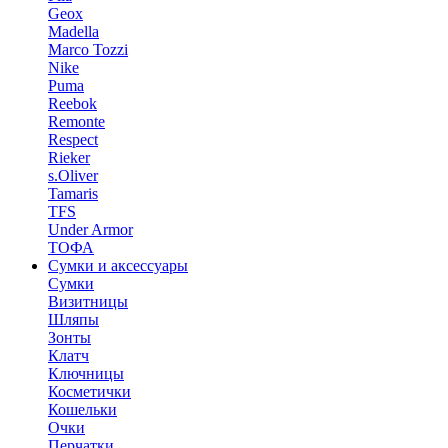
Geox
Madella
Marco Tozzi
Nike
Puma
Reebok
Remonte
Respect
Rieker
s.Oliver
Tamaris
TFS
Under Armor
ТОФА
Сумки и аксессуары
Сумки
Визитницы
Шляпы
Зонты
Клатч
Ключницы
Косметички
Кошельки
Очки
Перчатки