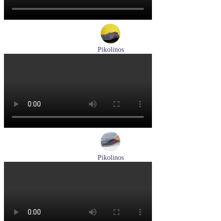
Pikolinos
мокасины мужские летние Pikolinos артикул 09Z-3100
Размеры (RUS):
40
Перейти
к товару
Pikolinos
кроссовки мужские демисезонные Pikolinos артикул M4U-
6046C1
Размеры (RUS):
43
44
Перейти
к товару