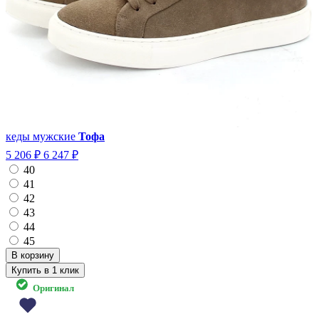
кеды мужские
Тофа
5 206 ₽
6 247 ₽
40
41
42
43
44
45
Купить в 1 клик
Оригинал