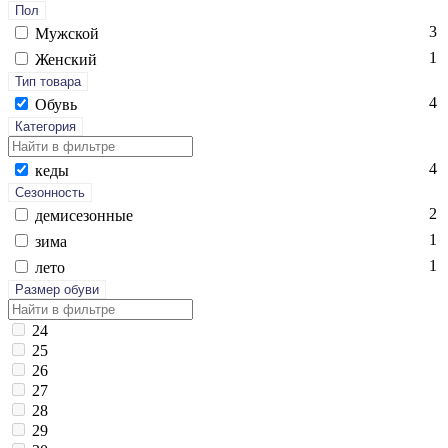
Пол
3
Мужской
1
Женский
Тип товара
4
Обувь
Категория
4
ке­ды
Сезонность
2
де­мисе­зон­ные
1
зи­ма
1
ле­то
Размер обуви
24
25
26
27
28
29