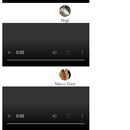
Hogl
босоножки женские летние Hogl артикул 1102519-299
Размеры (RUS):
37
37,5
38
38,5
Перейти
к товару
Marco Tozzi
лоферы женские демисезонные Marco Tozzi артикул 2-
24218-42-30F
Размеры (RUS):
36
37
39
40
Перейти
к товару