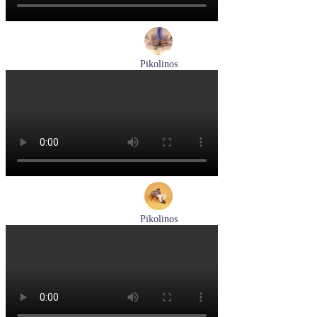
Pikolinos
ботинки мужские демисезонные Pikolinos артикул M2M-
8156C1
Размеры (RUS):
41
43
44
45
Перейти
к товару
Pikolinos
кроссовки мужские демисезонные Pikolinos артикул M5N-
6237C1
Размеры (RUS):
44
Перейти
к товару