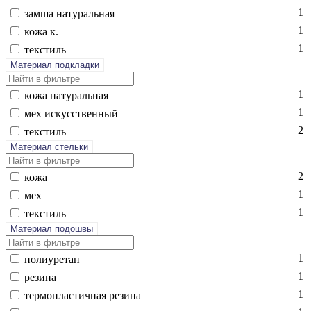
1
зам­ша на­тураль­ная
1
ко­жа к.
1
текс­тиль
Материал подкладки
1
ко­жа на­тураль­ная
1
мех ис­кусс­твен­ный
2
текс­тиль
Материал стельки
2
ко­жа
1
мех
1
текс­тиль
Материал подошвы
1
по­ли­уре­тан
1
ре­зина
1
тер­моплас­тичная ре­зина