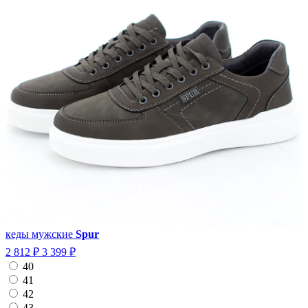
кеды мужские
Spur
2 812 ₽
3 399 ₽
40
41
42
43