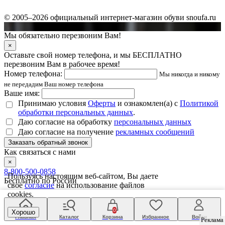
© 2005–2026 официальный интернет-магазин обуви snoufa.ru
Мы обязательно перезвоним Вам!
×
Оставьте свой номер телефона, и мы БЕСПЛАТНО
перезвоним Вам в рабочее время!
Номер телефона:
Мы никогда и никому
не передадим Ваш номер телефона
Ваше имя:
Принимаю условия
Оферты
и ознакомлен(а) с
Политикой
обработки персональных данных
.
Даю согласие на обработку
персональных данных
Даю согласие на получение
рекламных сообщений
Заказать обратный звонок
Как связаться с нами
×
8-800-500-0858
Пользуясь настоящим веб-сайтом, Вы даете
Бесплатно по России
свое
согласие
на использование файлов
cookies.
по Москве:
8 (499) 490 28 05
по Санкт-Петербургу:
8 (812) 317 22 58
0
Хорошо
по Уфе:
8 (347) 200 94 35
Главная
Каталог
Корзина
Избранное
Войти
Реклама
Реклама