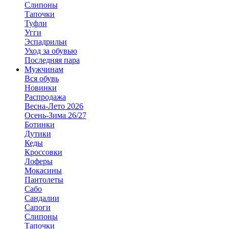
Слипоны
Тапочки
Туфли
Угги
Эспадрильи
Уход за обувью
Последняя пара
Мужчинам
Вся обувь
Новинки
Распродажа
Весна-Лето 2026
Осень-Зима 26/27
Ботинки
Дутики
Кеды
Кроссовки
Лоферы
Мокасины
Пантолеты
Сабо
Сандалии
Сапоги
Слипоны
Тапочки