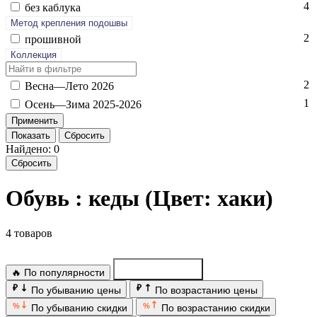
4
без каб­лу­ка
Метод крепления подошвы
2
про­шив­ной
Коллекция
2
Вес­на—Ле­то 2026
1
Осень—Зи­ма 2025-2026
Показать
Сбросить
Найдено: 0
Сбросить
Обувь : кеды (Цвет: хаки)
4 товаров
🔥 По популярности
По новинкам
₽
₽
По убыванию цены
По возрастанию цены
%
%
По убыванию скидки
По возрастанию скидки