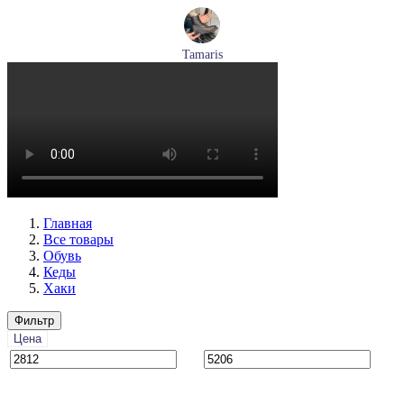
Tamaris
ботинки женские демисезонные Tamaris артикул 1-26269-
41-001
Размеры (RUS):
36
37
38
39
40
Перейти
к товару
Главная
Все товары
Обувь
Кеды
Хаки
Фильтр
Цена