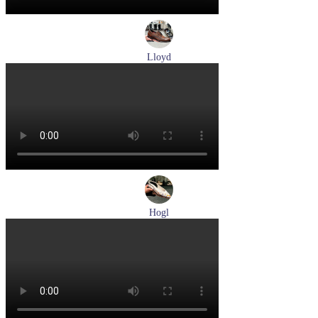
Lloyd
туфли мужские демисезонные Lloyd артикул 24-625-02
Размеры (RUS):
41
42
42,5
43
44
Перейти
к товару
Hogl
туфли женские летние Hogl артикул 1100109-299
Размеры (RUS):
36
37
38
38,5
39
Перейти
к товару