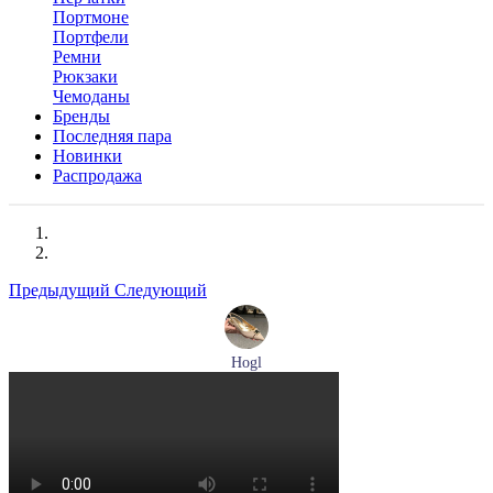
Портмоне
Портфели
Ремни
Рюкзаки
Чемоданы
Бренды
Последняя пара
Новинки
Распродажа
Предыдущий
Следующий
Hogl
туфли женские летние Hogl артикул 1101920-500
Размеры (RUS):
36
37
37,5
38
38,5
39
Перейти
к товару