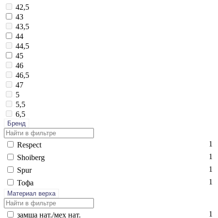
42,5
43
43,5
44
44,5
45
46
46,5
47
5
5,5
6,5
Бренд
1
Res­pect
1
Sho­iberg
1
Spur
1
То­фа
Материал верха
1
зам­ша нат./мех нат.