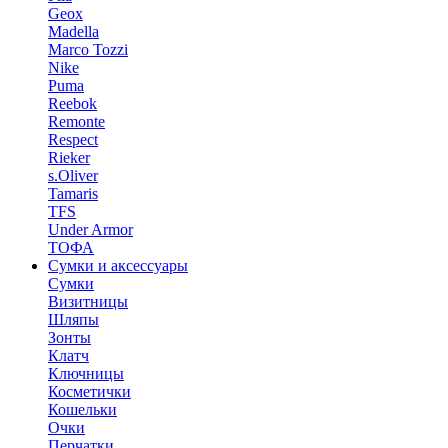
Geox
Madella
Marco Tozzi
Nike
Puma
Reebok
Remonte
Respect
Rieker
s.Oliver
Tamaris
TFS
Under Armor
ТОФА
Сумки и аксессуары
Сумки
Визитницы
Шляпы
Зонты
Клатч
Ключницы
Косметички
Кошельки
Очки
Перчатки