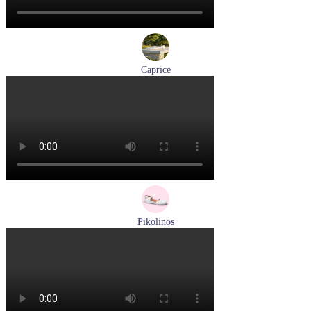
Caprice
мокасины женские демисезонные Caprice артикул 9-24652-
44-877
Размеры (RUS):
36
41
Перейти
к товару
Pikolinos
сандалии женские летние Pikolinos артикул 655-0906
Размеры (RUS):
38
Перейти
к товару