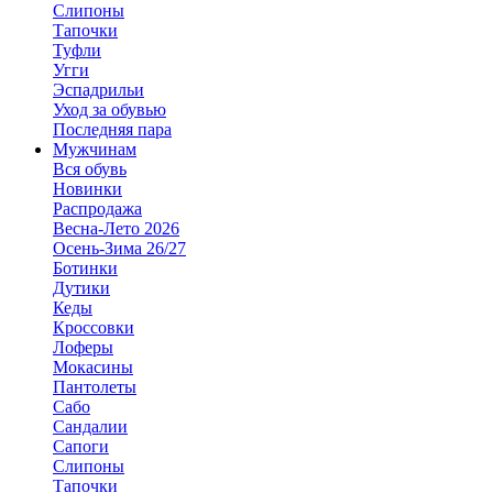
Слипоны
Тапочки
Туфли
Угги
Эспадрильи
Уход за обувью
Последняя пара
Мужчинам
Вся обувь
Новинки
Распродажа
Весна-Лето 2026
Осень-Зима 26/27
Ботинки
Дутики
Кеды
Кроссовки
Лоферы
Мокасины
Пантолеты
Сабо
Сандалии
Сапоги
Слипоны
Тапочки