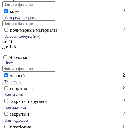
2
ко­жа
Материал подошвы
2
по­лимер­ные ма­тери­алы
Высота каблука (мм)
от: 10
до: 125
Не указана
Цвет
2
чер­ный
Тип обуви
2
спор­тивная
Вид мыска
2
зак­ры­тый круг­лый
Вид задника
2
зак­ры­тый
Вид подошвы
1
плат­форма