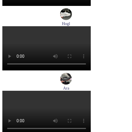
Hogl
кеды женские демисезонные Hogl артикул 1103679-299
Размеры (RUS):
37
38
38,5
Перейти
к товару
Ara
кеды женские демисезонные Ara артикул 1250016-20
Размеры (RUS):
37
37,5
38
38,5
39
40
Перейти
к товару