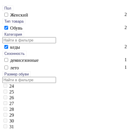
Пол
2
Женский
Тип товара
2
Обувь
Категория
2
ке­ды
Сезонность
1
де­мисе­зон­ные
1
ле­то
Размер обуви
24
25
26
27
28
29
30
31