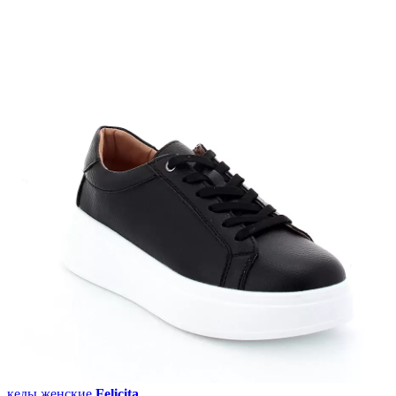
кеды женские
Felicita