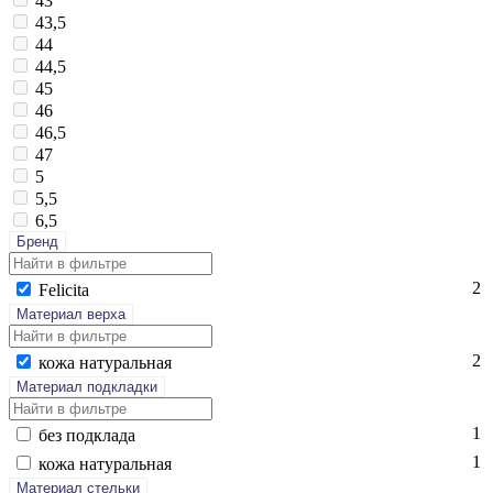
43
43,5
44
44,5
45
46
46,5
47
5
5,5
6,5
Бренд
2
Fe­lici­ta
Материал верха
2
ко­жа на­тураль­ная
Материал подкладки
1
без подк­ла­да
1
ко­жа на­тураль­ная
Материал стельки