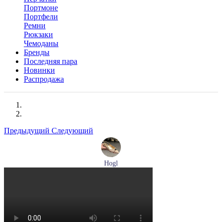
Портмоне
Портфели
Ремни
Рюкзаки
Чемоданы
Бренды
Последняя пара
Новинки
Распродажа
Предыдущий
Следующий
Hogl
туфли женские летние Hogl артикул 1101920-500
Размеры (RUS):
36
37
37,5
38
38,5
39
Перейти
к товару