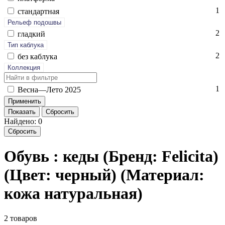
1
стан­дарт­ная
Рельеф подошвы
2
глад­кий
Тип каблука
2
без каб­лу­ка
Коллекция
1
Вес­на—Ле­то 2025
Показать
Сбросить
Найдено: 0
Сбросить
Обувь : кеды (Бренд: Felicita)
(Цвет: черный) (Материал:
кожа натуральная)
2 товаров