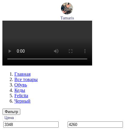
Tamaris
ботинки женские демисезонные Tamaris артикул 1-26269-
41-001
Размеры (RUS):
36
37
38
39
40
Перейти
к товару
Главная
Все товары
Обувь
Кеды
Felicita
Черный
Фильтр
Цена