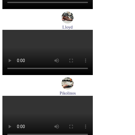
Lloyd
туфли мужские демисезонные Lloyd артикул 24-625-02
Размеры (RUS):
41
42
42,5
43
44
Перейти
к товару
Pikolinos
кроссовки мужские летние Pikolinos артикул M2A-6252
Espuma
Размеры (RUS):
43
44
Перейти
к товару