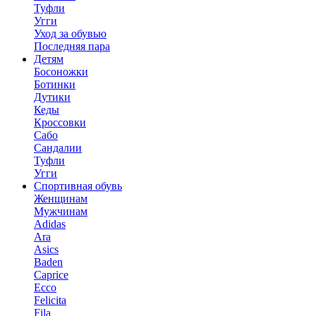
Туфли
Угги
Уход за обувью
Последняя пара
Детям
Босоножки
Ботинки
Дутики
Кеды
Кроссовки
Сабо
Сандалии
Туфли
Угги
Спортивная обувь
Женщинам
Мужчинам
Adidas
Ara
Asics
Baden
Caprice
Ecco
Felicita
Fila