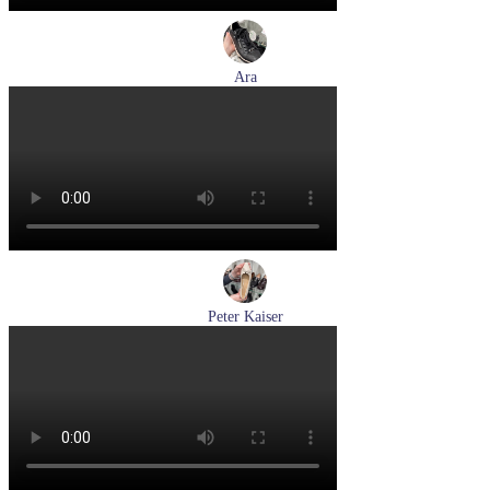
Ara
кеды женские демисезонные Ara артикул 1234432-70
Размеры (RUS):
37
37,5
38
38,5
39
40
Перейти
к товару
Peter Kaiser
туфли женские демисезонные Peter Kaiser артикул 9-72241-
44-170
Размеры (RUS):
38,5
39
40
Перейти
к товару