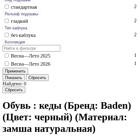
2
стан­дарт­ная
Рельеф подошвы
2
глад­кий
Тип каблука
2
без каб­лу­ка
Коллекция
1
Вес­на—Ле­то 2025
1
Вес­на—Ле­то 2026
Показать
Сбросить
Найдено: 0
Сбросить
Обувь : кеды (Бренд: Baden)
(Цвет: черный) (Материал:
замша натуральная)