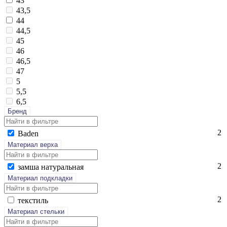
43
43,5
44
44,5
45
46
46,5
47
5
5,5
6,5
Бренд
2
Ba­den
Материал верха
2
зам­ша на­тураль­ная
Материал подкладки
2
текс­тиль
Материал стельки