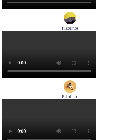
Pikolinos
мокасины мужские летние Pikolinos артикул 09Z-3100
Размеры (RUS):
40
Перейти
к товару
Pikolinos
кроссовки мужские демисезонные Pikolinos артикул M5N-
6237C1
Размеры (RUS):
44
Перейти
к товару