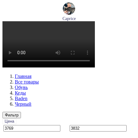
Caprice
кроссовки женские демисезонные Caprice артикул 9-23734-
45-019
Размеры (RUS):
36
37
38
39
41
Перейти
к товару
Главная
Все товары
Обувь
Кеды
Baden
Черный
Фильтр
Цена