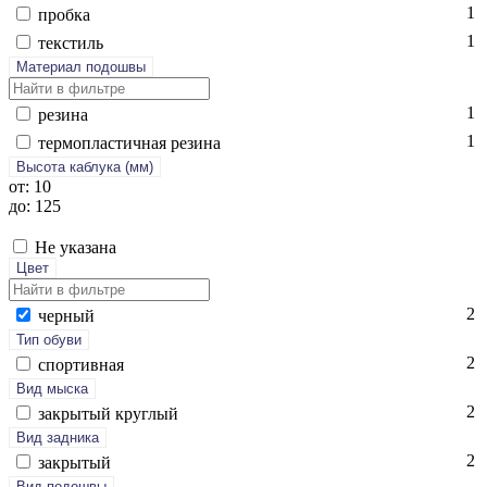
1
проб­ка
1
текс­тиль
Материал подошвы
1
ре­зина
1
тер­моплас­тичная ре­зина
Высота каблука (мм)
от: 10
до: 125
Не указана
Цвет
2
чер­ный
Тип обуви
2
спор­тивная
Вид мыска
2
зак­ры­тый круг­лый
Вид задника
2
зак­ры­тый
Вид подошвы