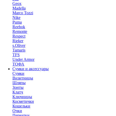
Geox
Madella
Marco Tozzi
Nike
Puma
Reebok
Remonte
Respect
Rieker
s.Oliver
Tamaris
TFS
Under Armor
ТОФА
Сумки и аксессуары
Сумки
Визитницы
Шляпы
Зонты
Клатч
Ключницы
Косметички
Кошельки
Очки
Перчатки