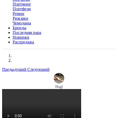
Портмоне
Портфели
Ремни
Рюкзаки
Чемоданы
Бренды
Последняя пара
Новинки
Распродажа
Предыдущий
Следующий
Hogl
туфли женские летние Hogl артикул 1101920-500
Размеры (RUS):
36
37
37,5
38
38,5
39
Перейти
к товару