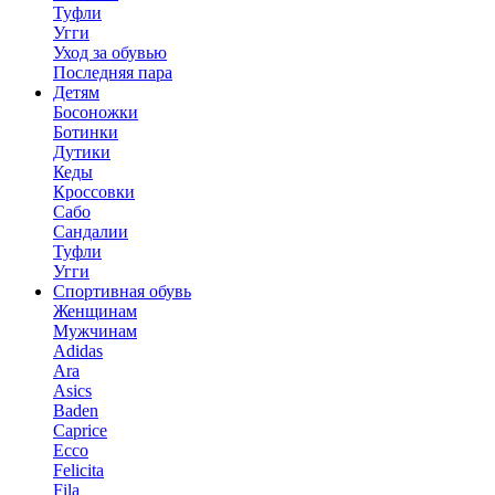
Туфли
Угги
Уход за обувью
Последняя пара
Детям
Босоножки
Ботинки
Дутики
Кеды
Кроссовки
Сабо
Сандалии
Туфли
Угги
Спортивная обувь
Женщинам
Мужчинам
Adidas
Ara
Asics
Baden
Caprice
Ecco
Felicita
Fila