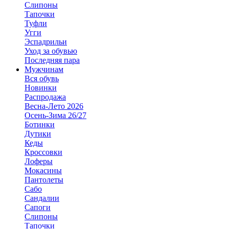
Слипоны
Тапочки
Туфли
Угги
Эспадрильи
Уход за обувью
Последняя пара
Мужчинам
Вся обувь
Новинки
Распродажа
Весна-Лето 2026
Осень-Зима 26/27
Ботинки
Дутики
Кеды
Кроссовки
Лоферы
Мокасины
Пантолеты
Сабо
Сандалии
Сапоги
Слипоны
Тапочки