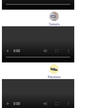
Tamaris
кроссовки женские летние Tamaris артикул 1-23700-44-685
Размеры (RUS):
36
37
40
Перейти
к товару
Pikolinos
мокасины мужские летние Pikolinos артикул 09Z-3100
Размеры (RUS):
40
Перейти
к товару