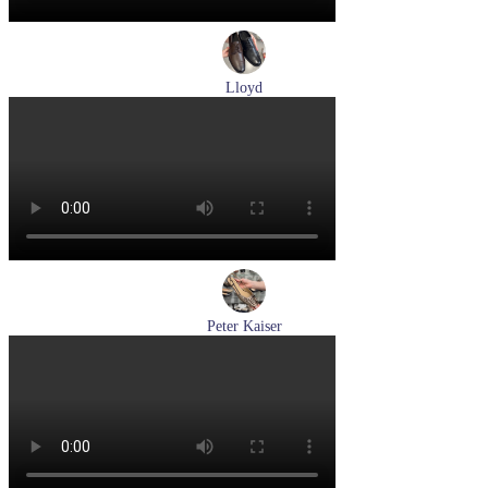
Lloyd
туфли мужские демисезонные Lloyd артикул 25-504-07
Размеры (RUS):
40,5
42
42,5
43
44
Перейти
к товару
Peter Kaiser
туфли женские летние Peter Kaiser артикул 9-79481-46-780
Размеры (RUS):
37,5
38
38,5
39
40
Перейти
к товару