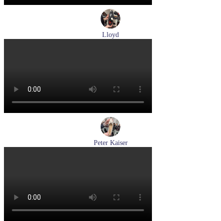
Lloyd
туфли мужские демисезонные Lloyd артикул 24-625-20
Размеры (RUS):
40,5
41
42
42,5
43
44
Перейти
к товару
Peter Kaiser
туфли женские демисезонные Peter Kaiser артикул 9-72241-
44-170
Размеры (RUS):
38,5
39
40
Перейти
к товару