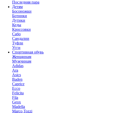
Последняя пара
Детям
Босоножки
Ботинки
Дутики
Кеды
Кроссовки
Сабо
Сандалии
Туфли
Угги
Спортивная обувь
Женщинам
Мужчинам
Adidas
Ara
Asics
Baden
Caprice
Ecco
Felicita
Fila
Geox
Madella
Marco Tozzi