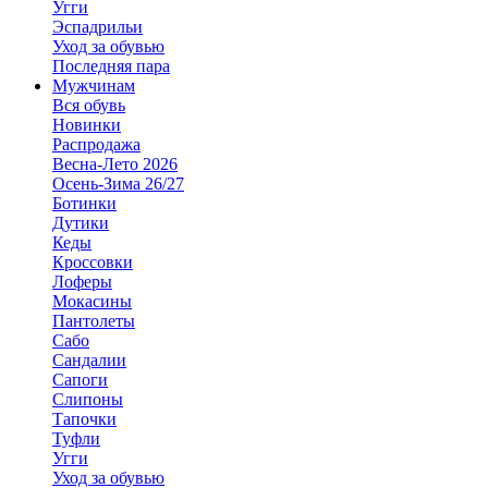
Угги
Эспадрильи
Уход за обувью
Последняя пара
Мужчинам
Вся обувь
Новинки
Распродажа
Весна-Лето 2026
Осень-Зима 26/27
Ботинки
Дутики
Кеды
Кроссовки
Лоферы
Мокасины
Пантолеты
Сабо
Сандалии
Сапоги
Слипоны
Тапочки
Туфли
Угги
Уход за обувью