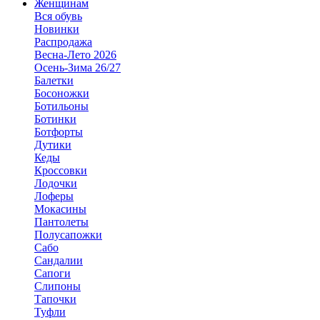
Женщинам
Вся обувь
Новинки
Распродажа
Весна-Лето 2026
Осень-Зима 26/27
Балетки
Босоножки
Ботильоны
Ботинки
Ботфорты
Дутики
Кеды
Кроссовки
Лодочки
Лоферы
Мокасины
Пантолеты
Полусапожки
Сабо
Сандалии
Сапоги
Слипоны
Тапочки
Туфли