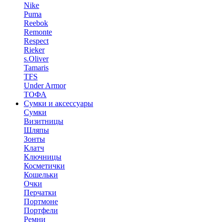
Nike
Puma
Reebok
Remonte
Respect
Rieker
s.Oliver
Tamaris
TFS
Under Armor
ТОФА
Сумки и аксессуары
Сумки
Визитницы
Шляпы
Зонты
Клатч
Ключницы
Косметички
Кошельки
Очки
Перчатки
Портмоне
Портфели
Ремни