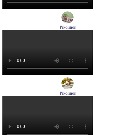
Pikolinos
босоножки женские летние Pikolinos артикул W8K-0741C2
Размеры (RUS):
37
38
39
Перейти
к товару
Pikolinos
кроссовки женские летние Pikolinos артикул W4R-6622C1
Размеры (RUS):
37
38
Перейти
к товару