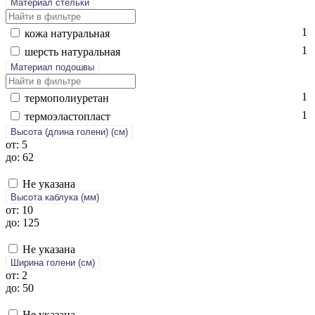
Материал стельки
1
ко­жа на­тураль­ная
1
шерсть на­тураль­ная
Материал подошвы
1
тер­мо­поли­уре­тан
1
тер­мо­элас­топласт
Высота (длина голени) (cм)
от: 5
до: 62
Не указана
Высота каблука (мм)
от: 10
до: 125
Не указана
Ширина голени (см)
от: 2
до: 50
Не указана