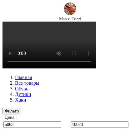
Marco Tozzi
лоферы женские демисезонные Marco Tozzi артикул 2-
24218-42-500
Размеры (RUS):
37
39
40
41
Перейти
к товару
Главная
Все товары
Обувь
Дутики
Хаки
Фильтр
Цена