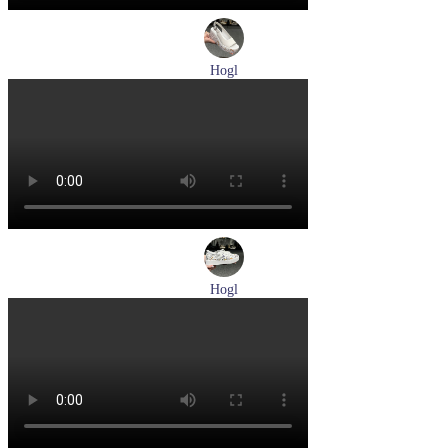
Hogl
босоножки женские летние Hogl артикул 1102519-299
Размеры (RUS):
37
37,5
38
38,5
Перейти
к товару
Hogl
кеды женские демисезонные Hogl артикул 1103679-299
Размеры (RUS):
37
38
38,5
Перейти
к товару