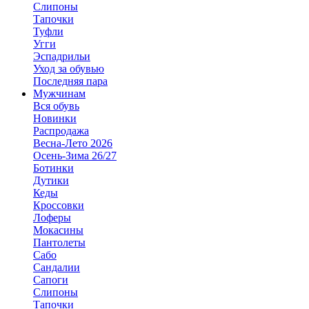
Слипоны
Тапочки
Туфли
Угги
Эспадрильи
Уход за обувью
Последняя пара
Мужчинам
Вся обувь
Новинки
Распродажа
Весна-Лето 2026
Осень-Зима 26/27
Ботинки
Дутики
Кеды
Кроссовки
Лоферы
Мокасины
Пантолеты
Сабо
Сандалии
Сапоги
Слипоны
Тапочки