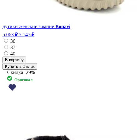
дутики женские зимние
Bonavi
5 063 ₽
7 147 ₽
36
37
40
Купить в 1 клик
Скидка
-29%
Оригинал