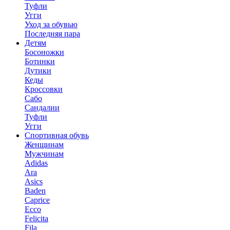
Туфли
Угги
Уход за обувью
Последняя пара
Детям
Босоножки
Ботинки
Дутики
Кеды
Кроссовки
Сабо
Сандалии
Туфли
Угги
Спортивная обувь
Женщинам
Мужчинам
Adidas
Ara
Asics
Baden
Caprice
Ecco
Felicita
Fila