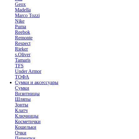
Geox
Madella
Marco Tozzi
Nike
Puma
Reebok
Remonte
Respect
Rieker
s.Oliver
Tamaris
TFS
Under Armor
ТОФА
Сумки и аксессуары
Сумки
Визитницы
Шляпы
Зонты
Клатч
Ключницы
Косметички
Кошельки
Очки
Перчатки