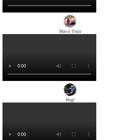
Marco Tozzi
кроссовки женские демисезонные Marco Tozzi артикул 2-
83701-44-110
Размеры (RUS):
37
38
39
40
41
Перейти
к товару
Hogl
лоферы женские демисезонные Hogl артикул 0102430-0100
Размеры (RUS):
37
38
38,5
39
40
Перейти
к товару