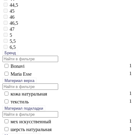
44,5
45
46
46,5
47
5
5,5
6,5
Бренд
1
Bo­navi
1
Ma­ria Es­se
Материал верха
1
ко­жа на­тураль­ная
1
текс­тиль
Материал подкладки
1
мех ис­кусс­твен­ный
1
шерсть на­тураль­ная