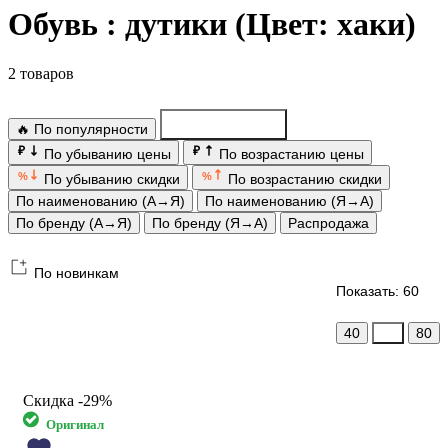
Обувь : дутики (Цвет: хаки)
2 товаров
🔥 По популярности
По новинкам
₽
₽
По убыванию цены
По возрастанию цены
%
%
По убыванию скидки
По возрастанию скидки
По наименованию (А→Я)
По наименованию (Я→А)
По бренду (А→Я)
По бренду (Я→А)
Распродажа
По новинкам
Показать: 60
40
60
80
Скидка
-29%
Оригинал