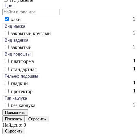
Цвет
2
ха­ки
Вид мыска
2
зак­ры­тый круг­лый
Вид задника
2
зак­ры­тый
Вид подошвы
1
плат­форма
1
стан­дарт­ная
Рельеф подошвы
1
глад­кий
1
про­тек­тор
Тип каблука
2
без каб­лу­ка
Показать
Сбросить
Найдено: 0
Сбросить