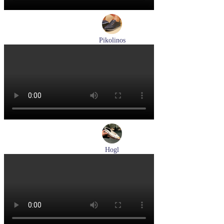
Pikolinos
кроссовки мужские летние Pikolinos артикул M2A-6252
Blue
Размеры (RUS):
40
43
Перейти
к товару
Hogl
туфли женские летние Hogl артикул 1100109-299
Размеры (RUS):
36
37
38
38,5
39
Перейти
к товару