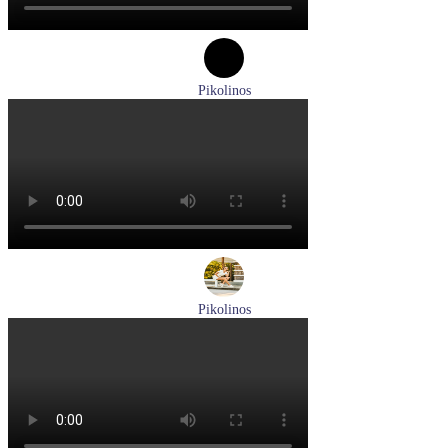
Pikolinos
туфли женские летние Pikolinos артикул W8K-0705C1
Размеры (RUS):
38
Перейти
к товару
Pikolinos
кроссовки женские летние Pikolinos артикул W4R-6622C1
Размеры (RUS):
37
38
Перейти
к товару