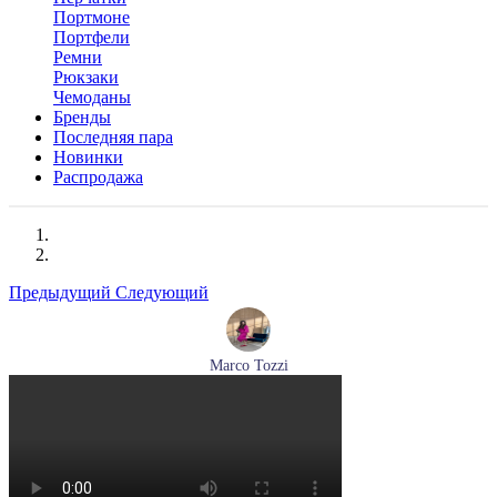
Портмоне
Портфели
Ремни
Рюкзаки
Чемоданы
Бренды
Последняя пара
Новинки
Распродажа
Предыдущий
Следующий
Marco Tozzi
кроссовки женские демисезонные Marco Tozzi артикул 2-
83701-44-110
Размеры (RUS):
37
38
39
40
41
Перейти
к товару