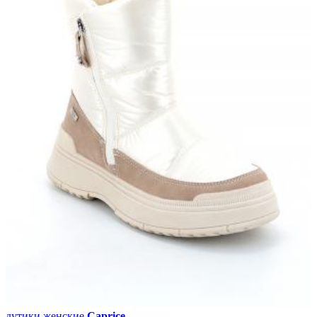
дутики женские
Caprice