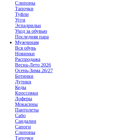
Слипоны
Тапочки
Туфли
Угги
Эспадрильи
Уход за обувью
Последняя пара
Мужчинам
Вся обувь
Новинки
Распродажа
Весна-Лето 2026
Осень-Зима 26/27
Ботинки
Дутики
Кеды
Кроссовки
Лоферы
Мокасины
Пантолеты
Сабо
Сандалии
Сапоги
Слипоны
Тапочки