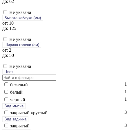
до: 62
Не указана
Высота каблука (мм)
от: 10
до: 125
Не указана
Ширина голени (см)
от: 2
до: 50
Не указана
Цвет
1
бе­жевый
1
бе­лый
1
чер­ный
Вид мыска
3
зак­ры­тый круг­лый
Вид задника
3
зак­ры­тый