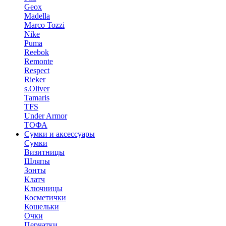
Geox
Madella
Marco Tozzi
Nike
Puma
Reebok
Remonte
Respect
Rieker
s.Oliver
Tamaris
TFS
Under Armor
ТОФА
Сумки и аксессуары
Сумки
Визитницы
Шляпы
Зонты
Клатч
Ключницы
Косметички
Кошельки
Очки
Перчатки