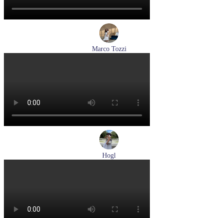
Marco Tozzi
лодочки женские летние Marco Tozzi артикул 2-82404-42-
100
Размеры (RUS):
36
37
39
40
41
Перейти
к товару
Hogl
туфли женские летние Hogl артикул 1100109-299
Размеры (RUS):
36
37
38
38,5
39
Перейти
к товару