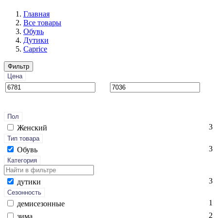
Главная
Все товары
Обувь
Дутики
Caprice
Фильтр
Цена
Пол
3
Женский
Тип товара
3
Обувь
Категория
3
ду­тики
Сезонность
1
де­мисе­зон­ные
2
зи­ма