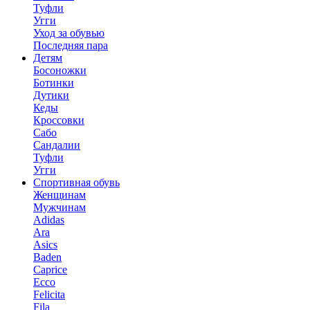
Туфли
Угги
Уход за обувью
Последняя пара
Детям
Босоножки
Ботинки
Дутики
Кеды
Кроссовки
Сабо
Сандалии
Туфли
Угги
Спортивная обувь
Женщинам
Мужчинам
Adidas
Ara
Asics
Baden
Caprice
Ecco
Felicita
Fila