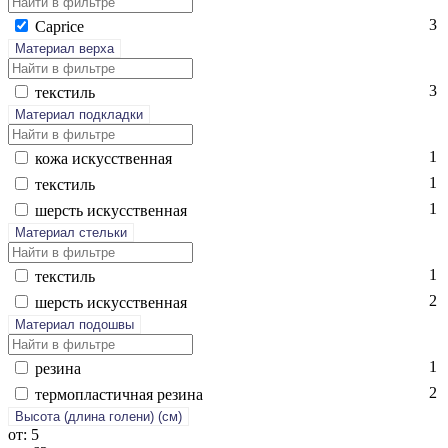
3
Cap­ri­ce
Материал верха
3
текс­тиль
Материал подкладки
1
ко­жа ис­кусс­твен­ная
1
текс­тиль
1
шерсть ис­кусс­твен­ная
Материал стельки
1
текс­тиль
2
шерсть ис­кусс­твен­ная
Материал подошвы
1
ре­зина
2
тер­моплас­тичная ре­зина
Высота (длина голени) (cм)
от: 5