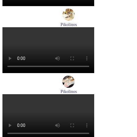
Pikolinos
туфли мужские летние Pikolinos артикул M4A-4266C1
синий/pacific
Размеры (RUS):
40
41
42
44
Перейти
к товару
Pikolinos
лоферы женские летние Pikolinos артикул W4R-6729C1
Nata
Размеры (RUS):
37
38
39
Перейти
к товару