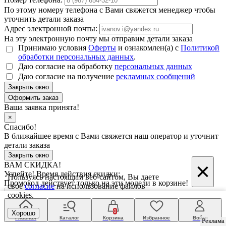
По этому номеру телефона с Вами свяжется менеджер чтобы
уточнить детали заказа
Адрес электронной почты:
На эту электронную почту мы отправим детали заказа
Принимаю условия
Оферты
и ознакомлен(а) с
Политикой
обработки персональных данных
.
Даю согласие на обработку
персональных данных
Даю согласие на получение
рекламных сообщений
Закрыть окно
Ваша заявка принята!
×
Спасибо!
В ближайшее время с Вами свяжется наш оператор и уточнит
детали заказа
Закрыть окно
×
ВАМ СКИДКА!
Успейте! Время действия скидки:
Пользуясь настоящим веб-сайтом, Вы даете
Промокод действует только на эти модели в корзине!
свое
согласие
на использование файлов
cookies.
Использовать промокод
0
Хорошо
Главная
Каталог
Корзина
Избранное
Войти
Реклама
Реклама