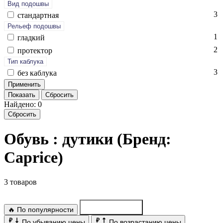
Вид подошвы
3
стан­дарт­ная
Рельеф подошвы
1
глад­кий
2
про­тек­тор
Тип каблука
3
без каб­лу­ка
Показать
Сбросить
Найдено: 0
Сбросить
Обувь : дутики (Бренд:
Caprice)
3 товаров
🔥 По популярности
По новинкам
₽
₽
По убыванию цены
По возрастанию цены