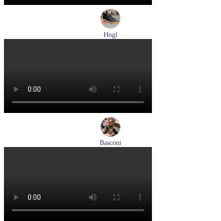
Hogl
кеды женские демисезонные Hogl артикул 1100316-100
Размеры (RUS):
36
37
37,5
38
38,5
39
Перейти
к товару
Basconi
туфли женские демисезонные Basconi артикул 701284B3-
YP
Размеры (RUS):
37
38
39
Перейти
к товару