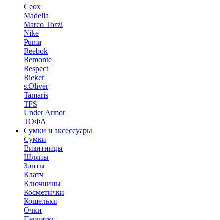
Geox
Madella
Marco Tozzi
Nike
Puma
Reebok
Remonte
Respect
Rieker
s.Oliver
Tamaris
TFS
Under Armor
ТОФА
Сумки и аксессуары
Сумки
Визитницы
Шляпы
Зонты
Клатч
Ключницы
Косметички
Кошельки
Очки
Перчатки