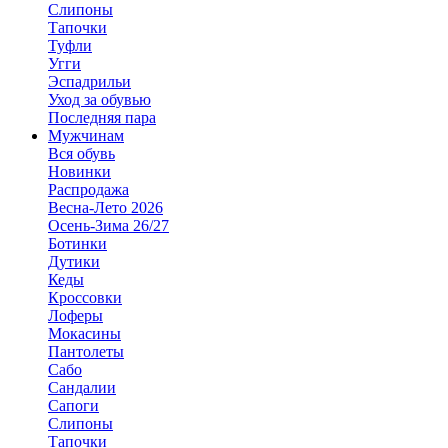
Слипоны
Тапочки
Туфли
Угги
Эспадрильи
Уход за обувью
Последняя пара
Мужчинам
Вся обувь
Новинки
Распродажа
Весна-Лето 2026
Осень-Зима 26/27
Ботинки
Дутики
Кеды
Кроссовки
Лоферы
Мокасины
Пантолеты
Сабо
Сандалии
Сапоги
Слипоны
Тапочки