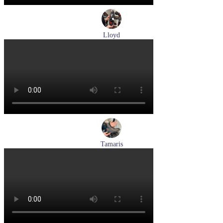
Lloyd
туфли мужские демисезонные Lloyd артикул 24-625-20
Размеры (RUS):
40,5
41
42
42,5
43
44
Перейти
к товару
Tamaris
ботинки женские демисезонные Tamaris артикул 1-26269-
41-001
Размеры (RUS):
36
37
38
39
40
Перейти
к товару