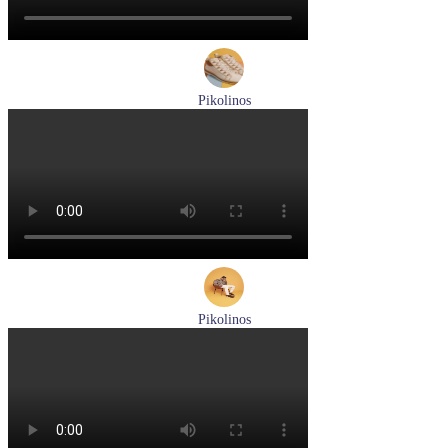
Pikolinos
ботинки женские демисезонные Pikolinos артикул W3W-
8564C1
Размеры (RUS):
36
37
38
39
40
Перейти
к товару
Pikolinos
кроссовки мужские демисезонные Pikolinos артикул M5N-
6237C1
Размеры (RUS):
44
Перейти
к товару