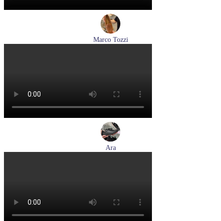
Marco Tozzi
лоферы женские демисезонные Marco Tozzi артикул 2-
24218-42-30F
Размеры (RUS):
36
37
39
40
Перейти
к товару
Ara
кеды женские демисезонные Ara артикул 1250016-20
Размеры (RUS):
37
37,5
38
38,5
39
40
Перейти
к товару