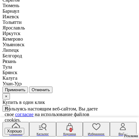
Тюмень
Барнаул
Ижевск
Тольятти
Ярославль
Иркутск
Кемерово
Ульяновск
Липецк
Белгород
Рязань
Тула
Брянск
Калуга
Улан-Удэ
Отменить
×
Купить в один клик
Пользуясь настоящим веб-сайтом, Вы даете
×
свое
согласие
на использование файлов
cookies.
Фамилия Имя Отчество:
Как можно к Вам обратиться
0
Хорошо
Номер телефона:
Главная
Каталог
Корзина
Избранное
Войти
Реклама
Реклама
По этому номеру телефона с Вами свяжется менеджер чтобы