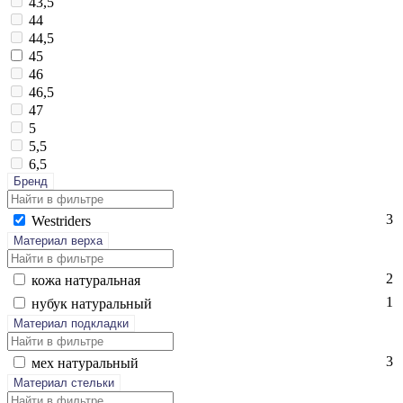
43,5
44
44,5
45
46
46,5
47
5
5,5
6,5
Бренд
3
West­ri­ders
Материал верха
2
ко­жа на­тураль­ная
1
ну­бук на­тураль­ный
Материал подкладки
3
мех на­тураль­ный
Материал стельки