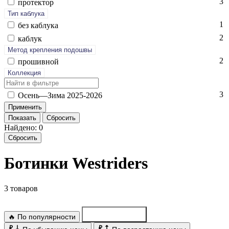
3
про­тек­тор
Тип каблука
1
без каб­лу­ка
2
каб­лук
Метод крепления подошвы
2
про­шив­ной
Коллекция
3
Осень—Зи­ма 2025-2026
Показать
Сбросить
Найдено: 0
Сбросить
Ботинки Westriders
3 товаров
🔥 По популярности
По новинкам
₽
₽