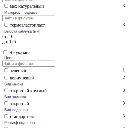
3
мех на­тураль­ный
Материал подошвы
3
тер­мо­элас­топласт
Высота каблука (мм)
от: 10
до: 125
Не указана
Цвет
1
зе­леный
2
ко­рич­не­вый
Вид мыска
3
зак­ры­тый круг­лый
Вид задника
3
зак­ры­тый
Вид подошвы
3
стан­дарт­ная
Рельеф подошвы