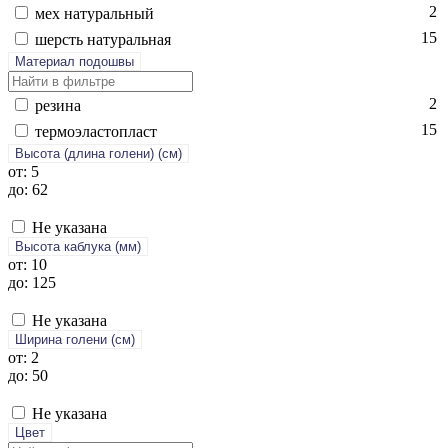
2
мех на­тураль­ный
15
шерсть на­тураль­ная
Материал подошвы
2
ре­зина
15
тер­мо­элас­топласт
Высота (длина голени) (cм)
от: 5
до: 62
Не указана
Высота каблука (мм)
от: 10
до: 125
Не указана
Ширина голени (см)
от: 2
до: 50
Не указана
Цвет