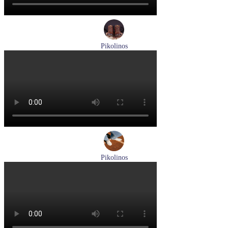
Pikolinos
ботинки женские зимние Pikolinos артикул W1T-N8812
Размеры (RUS):
36
Перейти
к товару
Pikolinos
туфли женские летние Pikolinos артикул W0C-6621C1 Nata
Размеры (RUS):
37
38
39
Перейти
к товару