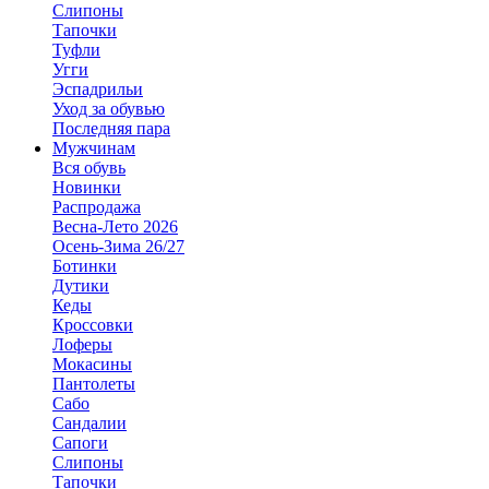
Слипоны
Тапочки
Туфли
Угги
Эспадрильи
Уход за обувью
Последняя пара
Мужчинам
Вся обувь
Новинки
Распродажа
Весна-Лето 2026
Осень-Зима 26/27
Ботинки
Дутики
Кеды
Кроссовки
Лоферы
Мокасины
Пантолеты
Сабо
Сандалии
Сапоги
Слипоны
Тапочки