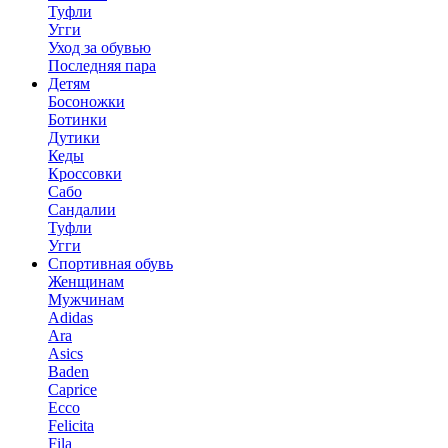
Туфли
Угги
Уход за обувью
Последняя пара
Детям
Босоножки
Ботинки
Дутики
Кеды
Кроссовки
Сабо
Сандалии
Туфли
Угги
Спортивная обувь
Женщинам
Мужчинам
Adidas
Ara
Asics
Baden
Caprice
Ecco
Felicita
Fila