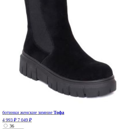
ботинки женские зимние
Тофа
4 993 ₽
7 049 ₽
36