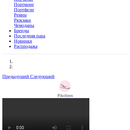
Портмоне
Портфели
Ремни
Рюкзаки
Чемоданы
Бренды
Последняя пара
Новинки
Распродажа
Предыдущий
Следующий
Pikolinos
сандалии женские летние Pikolinos артикул 655-0906
Размеры (RUS):
38
Перейти
к товару