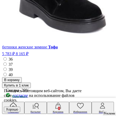
ботинки женские зимние
Тофа
5 783 ₽
8 165 ₽
36
37
39
40
Купить в 1 клик
Скидка
-29%
Пользуясь настоящим веб-сайтом, Вы даете
свое
согласие
на использование файлов
Оригинал
cookies.
0
Хорошо
Главная
Каталог
Корзина
Избранное
Войти
Реклама
Реклама