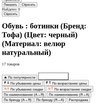
Показать
Сбросить
Найдено: 0
Сбросить
Обувь : ботинки (Бренд:
Тофа) (Цвет: черный)
(Материал: велюр
натуральный)
17 товаров
🔥 По популярности
По новинкам
₽
₽
По убыванию цены
По возрастанию цены
%
%
По убыванию скидки
По возрастанию скидки
По наименованию (А→Я)
По наименованию (Я→А)
По бренду (А→Я)
По бренду (Я→А)
Распродажа