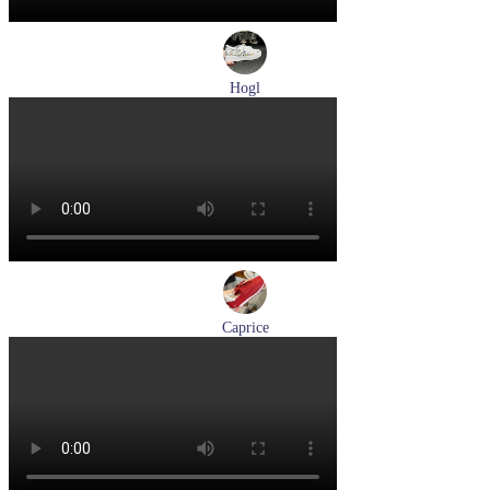
Hogl
кеды женские демисезонные Hogl артикул 1103679-299
Размеры (RUS):
37
38
38,5
Перейти
к товару
Caprice
кроссовки женские демисезонные Caprice артикул 9-23717-
46-523
Размеры (RUS):
40
Перейти
к товару