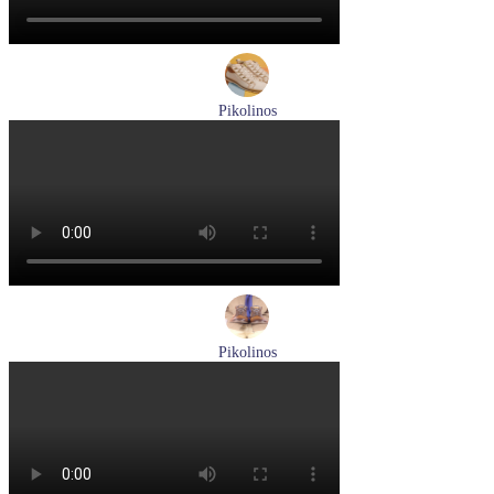
Pikolinos
ботинки женские демисезонные Pikolinos артикул W3W-
8564C1
Размеры (RUS):
36
37
38
39
40
Перейти
к товару
Pikolinos
ботинки мужские демисезонные Pikolinos артикул M2M-
8156C1
Размеры (RUS):
41
43
44
45
Перейти
к товару