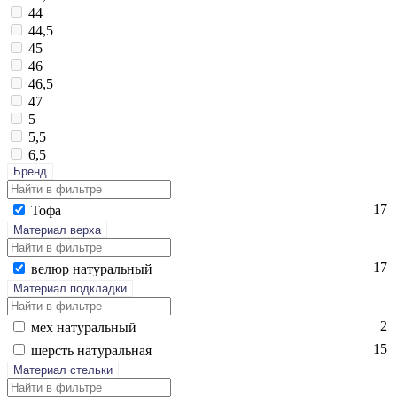
44
44,5
45
46
46,5
47
5
5,5
6,5
Бренд
17
То­фа
Материал верха
17
ве­люр на­тураль­ный
Материал подкладки
2
мех на­тураль­ный
15
шерсть на­тураль­ная
Материал стельки