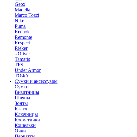
Geox
Madella
Marco Tozzi
Nike
Puma
Reebok
Remonte
Respect
Rieker
s.Oliver
Tamaris
TFS
Under Armor
ТОФА
Сумки и аксессуары
Сумки
Визитницы
Шляпы
Зонты
Клатч
Ключницы
Косметички
Кошельки
Очки
Перчатки