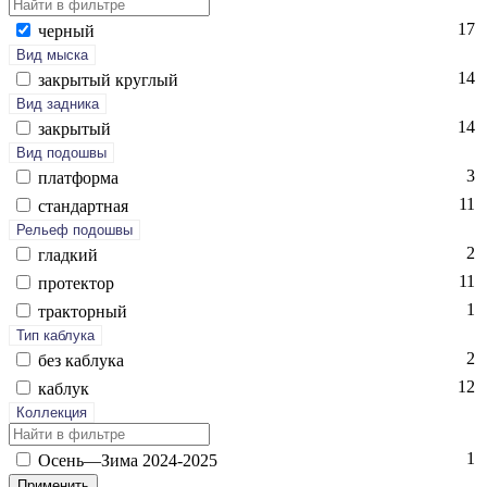
17
чер­ный
Вид мыска
14
зак­ры­тый круг­лый
Вид задника
14
зак­ры­тый
Вид подошвы
3
плат­форма
11
стан­дарт­ная
Рельеф подошвы
2
глад­кий
11
про­тек­тор
1
трак­торный
Тип каблука
2
без каб­лу­ка
12
каб­лук
Коллекция
1
Осень—Зи­ма 2024-2025