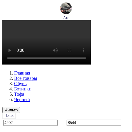
Ara
кеды женские демисезонные Ara артикул 1250016-20
Размеры (RUS):
37
37,5
38
38,5
39
40
Перейти
к товару
Главная
Все товары
Обувь
Ботинки
Тофа
Черный
Фильтр
Цена