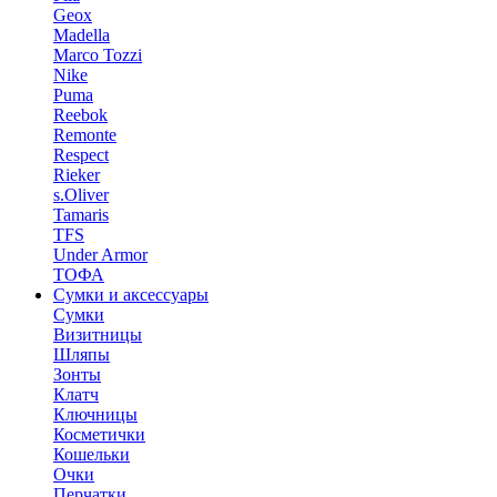
Geox
Madella
Marco Tozzi
Nike
Puma
Reebok
Remonte
Respect
Rieker
s.Oliver
Tamaris
TFS
Under Armor
ТОФА
Сумки и аксессуары
Сумки
Визитницы
Шляпы
Зонты
Клатч
Ключницы
Косметички
Кошельки
Очки
Перчатки