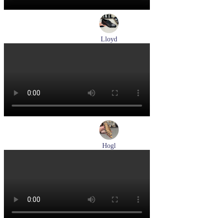
Lloyd
туфли мужские демисезонные Lloyd артикул 25-502-00
Размеры (RUS):
40,5
41
42
42,5
43
44
Перейти
к товару
Hogl
туфли женские летние Hogl артикул 1104617-2272
Размеры (RUS):
36
38,5
39
Перейти
к товару