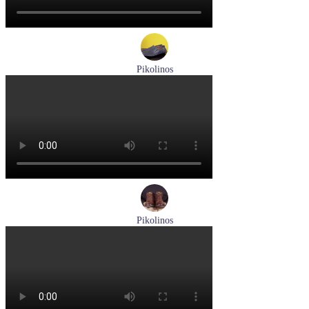
Pikolinos
мокасины мужские летние Pikolinos артикул 09Z-3100
Размеры (RUS):
40
Перейти
к товару
Pikolinos
ботинки женские зимние Pikolinos артикул W1T-N8812
Размеры (RUS):
36
Перейти
к товару