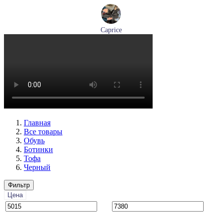
Caprice
ботинки женские зимние Caprice артикул 9-26219-41-040
Размеры (RUS):
36
37
38
39
40
41
Перейти
к товару
Главная
Все товары
Обувь
Ботинки
Тофа
Черный
Фильтр
Цена