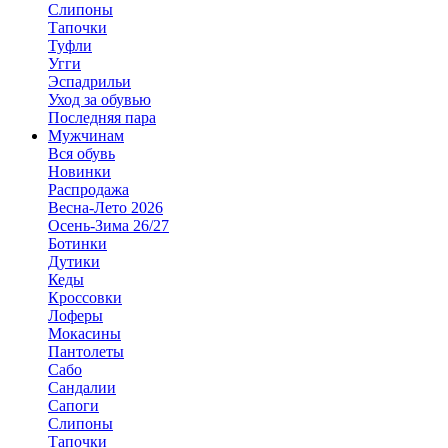
Слипоны
Тапочки
Туфли
Угги
Эспадрильи
Уход за обувью
Последняя пара
Мужчинам
Вся обувь
Новинки
Распродажа
Весна-Лето 2026
Осень-Зима 26/27
Ботинки
Дутики
Кеды
Кроссовки
Лоферы
Мокасины
Пантолеты
Сабо
Сандалии
Сапоги
Слипоны
Тапочки