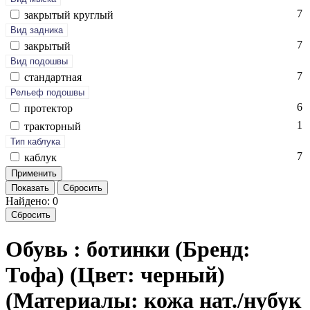
7
зак­ры­тый круг­лый
Вид задника
7
зак­ры­тый
Вид подошвы
7
стан­дарт­ная
Рельеф подошвы
6
про­тек­тор
1
трак­торный
Тип каблука
7
каб­лук
Показать
Сбросить
Найдено: 0
Сбросить
Обувь : ботинки (Бренд:
Тофа) (Цвет: черный)
(Материалы: кожа нат./нубук