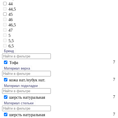
44
44,5
45
46
46,5
47
5
5,5
6,5
Бренд
7
То­фа
Материал верха
7
ко­жа нат./ну­бук нат.
Материал подкладки
7
шерсть на­тураль­ная
Материал стельки
7
шерсть на­тураль­ная