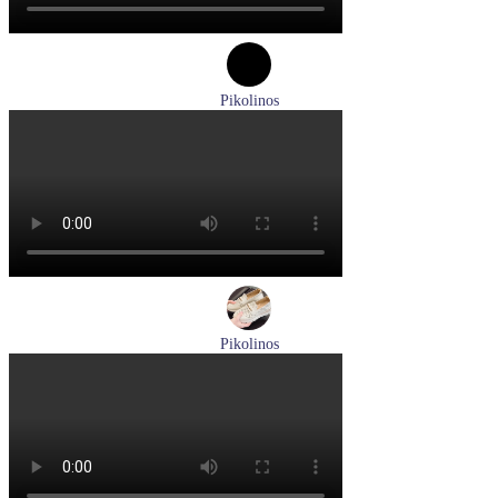
Pikolinos
туфли женские летние Pikolinos артикул W8K-0705C1
Размеры (RUS):
38
Перейти
к товару
Pikolinos
лоферы женские летние Pikolinos артикул W4R-6729C1
Nata
Размеры (RUS):
37
38
39
Перейти
к товару