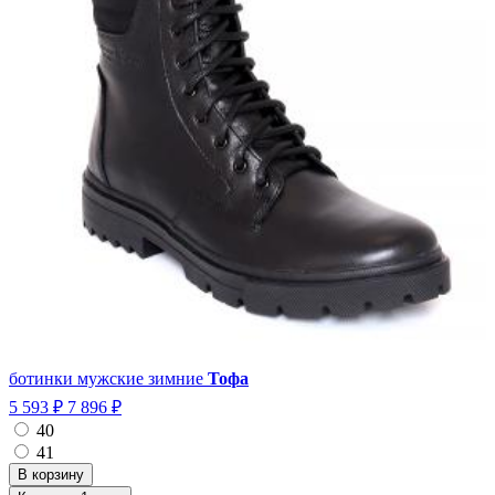
ботинки мужские зимние
Тофа
5 593 ₽
7 896 ₽
40
41