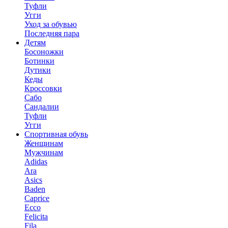
Туфли
Угги
Уход за обувью
Последняя пара
Детям
Босоножки
Ботинки
Дутики
Кеды
Кроссовки
Сабо
Сандалии
Туфли
Угги
Спортивная обувь
Женщинам
Мужчинам
Adidas
Ara
Asics
Baden
Caprice
Ecco
Felicita
Fila