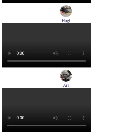
Hogl
кеды женские демисезонные Hogl артикул 1100316-100
Размеры (RUS):
36
37
37,5
38
38,5
39
Перейти
к товару
Ara
кеды женские демисезонные Ara артикул 1250016-20
Размеры (RUS):
37
37,5
38
38,5
39
40
Перейти
к товару