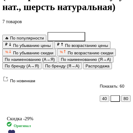
нат., шерсть натуральная)
7 товаров
🔥 По популярности
По новинкам
₽
₽
По убыванию цены
По возрастанию цены
%
%
По убыванию скидки
По возрастанию скидки
По наименованию (А→Я)
По наименованию (Я→А)
По бренду (А→Я)
По бренду (Я→А)
Распродажа
По новинкам
Показать: 60
40
60
80
Скидка
-29%
Оригинал