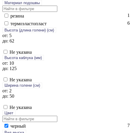
Материал подошвы
1
ре­зина
6
тер­мо­элас­топласт
Высота (длина голени) (cм)
от: 5
до: 62
Не указана
Высота каблука (мм)
от: 10
до: 125
Не указана
Ширина голени (см)
от: 2
до: 50
Не указана
Цвет
7
чер­ный
Вид мыска