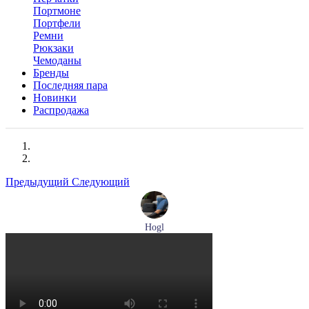
Портмоне
Портфели
Ремни
Рюкзаки
Чемоданы
Бренды
Последняя пара
Новинки
Распродажа
Предыдущий
Следующий
Hogl
лоферы женские демисезонные Hogl артикул 0102430-0100
Размеры (RUS):
37
38
38,5
39
40
Перейти
к товару