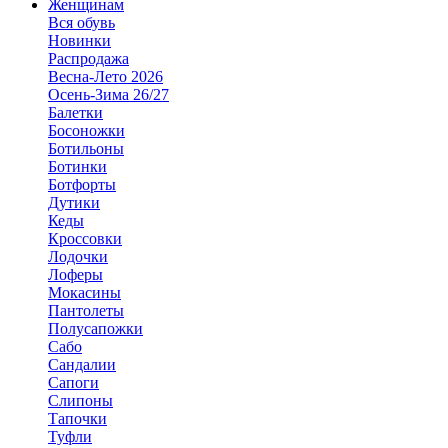
Женщинам
Вся обувь
Новинки
Распродажа
Весна-Лето 2026
Осень-Зима 26/27
Балетки
Босоножки
Ботильоны
Ботинки
Ботфорты
Дутики
Кеды
Кроссовки
Лодочки
Лоферы
Мокасины
Пантолеты
Полусапожки
Сабо
Сандалии
Сапоги
Слипоны
Тапочки
Туфли