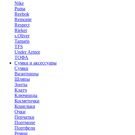
Nike
Puma
Reebok
Remonte
Respect
Rieker
s.Oliver
Tamaris
TFS
Under Armor
ТОФА
Сумки и аксессуары
Сумки
Визитницы
Шляпы
Зонты
Клатч
Ключницы
Косметички
Кошельки
Очки
Перчатки
Портмоне
Портфели
Ремни