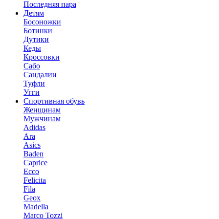
Последняя пара
Детям
Босоножки
Ботинки
Дутики
Кеды
Кроссовки
Сабо
Сандалии
Туфли
Угги
Спортивная обувь
Женщинам
Мужчинам
Adidas
Ara
Asics
Baden
Caprice
Ecco
Felicita
Fila
Geox
Madella
Marco Tozzi