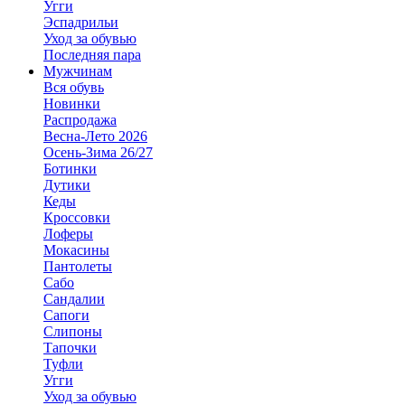
Угги
Эспадрильи
Уход за обувью
Последняя пара
Мужчинам
Вся обувь
Новинки
Распродажа
Весна-Лето 2026
Осень-Зима 26/27
Ботинки
Дутики
Кеды
Кроссовки
Лоферы
Мокасины
Пантолеты
Сабо
Сандалии
Сапоги
Слипоны
Тапочки
Туфли
Угги
Уход за обувью