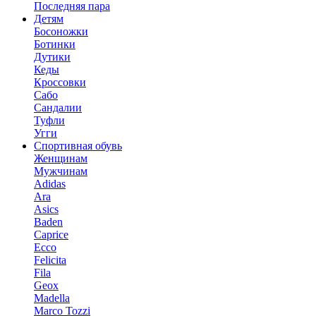
Последняя пара
Детям
Босоножки
Ботинки
Дутики
Кеды
Кроссовки
Сабо
Сандалии
Туфли
Угги
Спортивная обувь
Женщинам
Мужчинам
Adidas
Ara
Asics
Baden
Caprice
Ecco
Felicita
Fila
Geox
Madella
Marco Tozzi