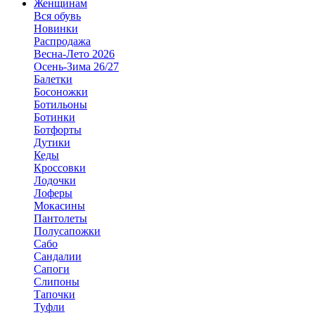
Женщинам
Вся обувь
Новинки
Распродажа
Весна-Лето 2026
Осень-Зима 26/27
Балетки
Босоножки
Ботильоны
Ботинки
Ботфорты
Дутики
Кеды
Кроссовки
Лодочки
Лоферы
Мокасины
Пантолеты
Полусапожки
Сабо
Сандалии
Сапоги
Слипоны
Тапочки
Туфли