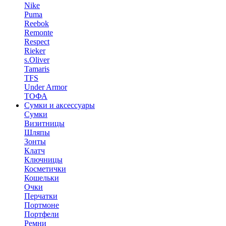
Nike
Puma
Reebok
Remonte
Respect
Rieker
s.Oliver
Tamaris
TFS
Under Armor
ТОФА
Сумки и аксессуары
Сумки
Визитницы
Шляпы
Зонты
Клатч
Ключницы
Косметички
Кошельки
Очки
Перчатки
Портмоне
Портфели
Ремни