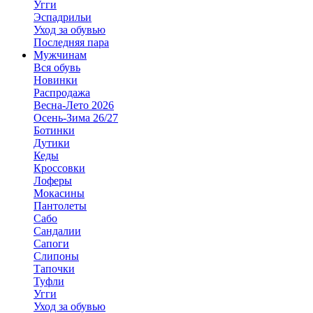
Угги
Эспадрильи
Уход за обувью
Последняя пара
Мужчинам
Вся обувь
Новинки
Распродажа
Весна-Лето 2026
Осень-Зима 26/27
Ботинки
Дутики
Кеды
Кроссовки
Лоферы
Мокасины
Пантолеты
Сабо
Сандалии
Сапоги
Слипоны
Тапочки
Туфли
Угги
Уход за обувью