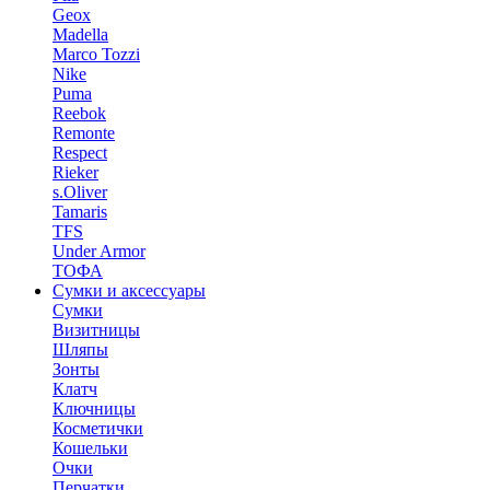
Geox
Madella
Marco Tozzi
Nike
Puma
Reebok
Remonte
Respect
Rieker
s.Oliver
Tamaris
TFS
Under Armor
ТОФА
Сумки и аксессуары
Сумки
Визитницы
Шляпы
Зонты
Клатч
Ключницы
Косметички
Кошельки
Очки
Перчатки