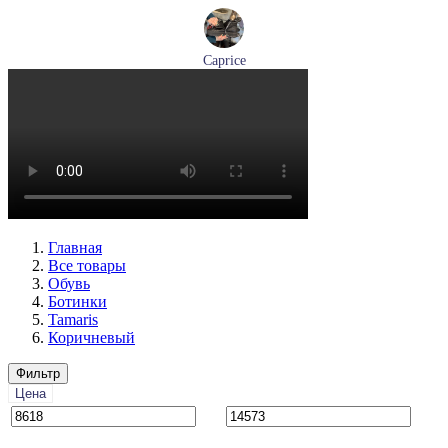
Caprice
ботинки женские зимние Caprice артикул 9-26219-41-040
Размеры (RUS):
36
37
38
39
40
41
Перейти
к товару
Главная
Все товары
Обувь
Ботинки
Tamaris
Коричневый
Фильтр
Цена