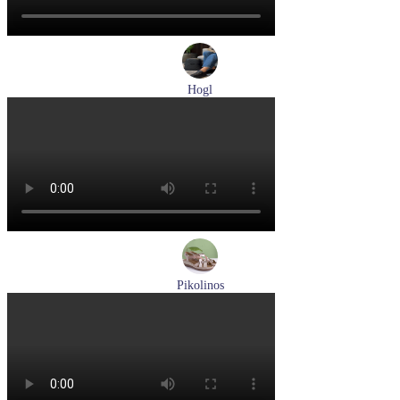
Hogl
лоферы женские демисезонные Hogl артикул 0102430-0100
Размеры (RUS):
37
38
38,5
39
40
Перейти
к товару
Pikolinos
босоножки женские летние Pikolinos артикул W8K-0741C2
Размеры (RUS):
37
38
39
Перейти
к товару