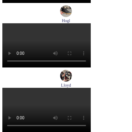
Hogl
кеды женские демисезонные Hogl артикул 1100316-100
Размеры (RUS):
36
37
37,5
38
38,5
39
Перейти
к товару
Lloyd
туфли мужские демисезонные Lloyd артикул 24-625-20
Размеры (RUS):
40,5
41
42
42,5
43
44
Перейти
к товару