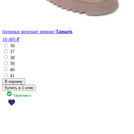
ботинки женские зимние
Tamaris
10 495 ₽
36
37
38
39
40
41
Купить в 1 клик
Оригинал