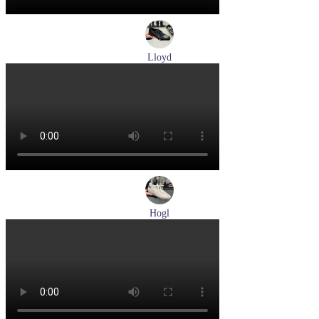
Lloyd
туфли мужские демисезонные Lloyd артикул 25-502-00
Размеры (RUS):
40,5
41
42
42,5
43
44
Перейти
к товару
Hogl
кеды женские демисезонные Hogl артикул 1100310-899
Размеры (RUS):
36
37
37,5
38
Перейти
к товару