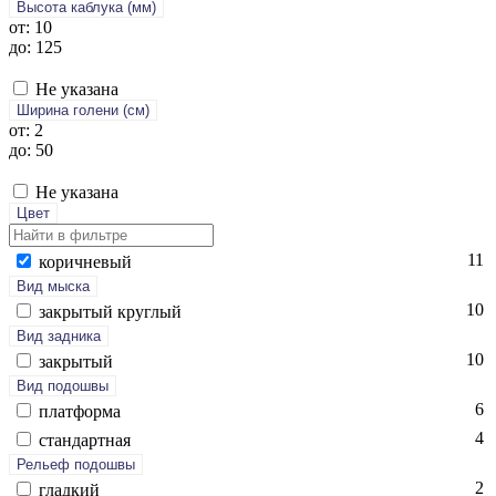
Высота каблука (мм)
от: 10
до: 125
Не указана
Ширина голени (см)
от: 2
до: 50
Не указана
Цвет
11
ко­рич­не­вый
Вид мыска
10
зак­ры­тый круг­лый
Вид задника
10
зак­ры­тый
Вид подошвы
6
плат­форма
4
стан­дарт­ная
Рельеф подошвы
2
глад­кий