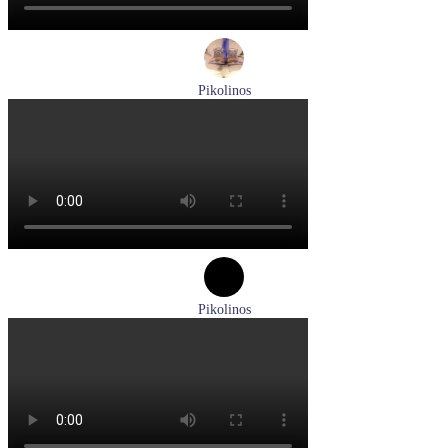
Pikolinos
ботинки мужские демисезонные Pikolinos артикул M2M-
8156C1
Размеры (RUS):
41
43
44
45
Перейти
к товару
Pikolinos
туфли женские летние Pikolinos артикул W8K-0705C1
Размеры (RUS):
38
Перейти
к товару