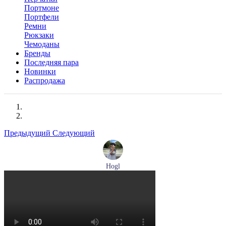
Портмоне
Портфели
Ремни
Рюкзаки
Чемоданы
Бренды
Последняя пара
Новинки
Распродажа
Предыдущий
Следующий
Hogl
туфли женские летние Hogl артикул 1100109-299
Размеры (RUS):
36
37
38
38,5
39
Перейти
к товару