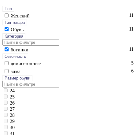
Пол
11
Женский
Тип товара
11
Обувь
Категория
11
бо­тин­ки
Сезонность
5
де­мисе­зон­ные
6
зи­ма
Размер обуви
24
25
26
27
28
29
30
31