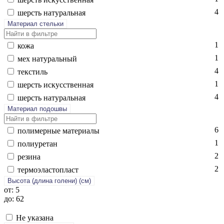
4
шерсть на­тураль­ная
Материал стельки
1
ко­жа
1
мех на­тураль­ный
4
текс­тиль
1
шерсть ис­кусс­твен­ная
4
шерсть на­тураль­ная
Материал подошвы
6
по­лимер­ные ма­тери­алы
1
по­ли­уре­тан
2
ре­зина
2
тер­мо­элас­топласт
Высота (длина голени) (cм)
от: 5
до: 62
Не указана