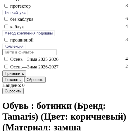
8
про­тек­тор
Тип каблука
6
без каб­лу­ка
4
каб­лук
Метод крепления подошвы
3
про­шив­ной
Коллекция
4
Осень—Зи­ма 2025-2026
2
Осень—Зи­ма 2026-2027
Показать
Сбросить
Найдено: 0
Сбросить
Обувь : ботинки (Бренд:
Tamaris) (Цвет: коричневый)
(Материал: замша