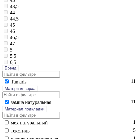
43
43,5
44
44,5
45
46
46,5
47
5
5,5
6,5
Бренд
11
Ta­maris
Материал верха
11
зам­ша на­тураль­ная
Материал подкладки
1
мех на­тураль­ный
5
текс­тиль
1
шерсть ис­кусс­твен­ная