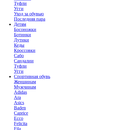
Туфли
Угги
Уход за обувью
Последняя пара
Детям
Босоножки
Ботинки
Дутики
Кеды
Кроссовки
Сабо
Сандалии
Туфли
Угги
Спортивная обувь
Женщинам
Мужчинам
Adidas
Ara
Asics
Baden
Caprice
Ecco
Felicita
Fila