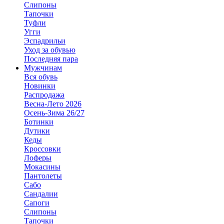
Слипоны
Тапочки
Туфли
Угги
Эспадрильи
Уход за обувью
Последняя пара
Мужчинам
Вся обувь
Новинки
Распродажа
Весна-Лето 2026
Осень-Зима 26/27
Ботинки
Дутики
Кеды
Кроссовки
Лоферы
Мокасины
Пантолеты
Сабо
Сандалии
Сапоги
Слипоны
Тапочки