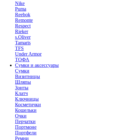
Nike
Puma
Reebok
Remonte
Respect
Rieker
s.Oliver
Tamaris
TFS
Under Armor
ТОФА
Сумки и аксессуары
Сумки
Визитницы
Шляпы
Зонты
Клатч
Ключницы
Косметички
Кошельки
Очки
Перчатки
Портмоне
Портфели
Ремни