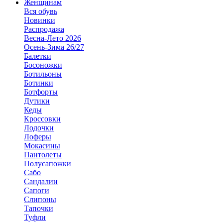
Женщинам
Вся обувь
Новинки
Распродажа
Весна-Лето 2026
Осень-Зима 26/27
Балетки
Босоножки
Ботильоны
Ботинки
Ботфорты
Дутики
Кеды
Кроссовки
Лодочки
Лоферы
Мокасины
Пантолеты
Полусапожки
Сабо
Сандалии
Сапоги
Слипоны
Тапочки
Туфли