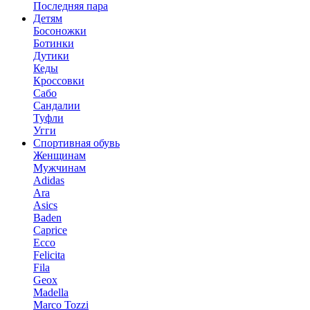
Последняя пара
Детям
Босоножки
Ботинки
Дутики
Кеды
Кроссовки
Сабо
Сандалии
Туфли
Угги
Спортивная обувь
Женщинам
Мужчинам
Adidas
Ara
Asics
Baden
Caprice
Ecco
Felicita
Fila
Geox
Madella
Marco Tozzi