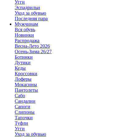
Угги
Эспадрильи
Уход за обувью
Последняя пара
Мужчинам
Вся обувь
Новинки
Распродажа
Весна-Лето 2026
Осень-Зима 26/27
Ботинки
Дутики
Кеды
Кроссовки
Лоферы
Мокасины
Пантолеты
Сабо
Сандалии
Сапоги
Слипоны
Тапочки
Туфли
Угги
Уход за обувью