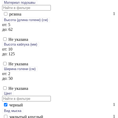
Материал подошвы
1
ре­зина
Высота (длина голени) (cм)
от: 5
до: 62
Не указана
Высота каблука (мм)
от: 10
до: 125
Не указана
Ширина голени (см)
от: 2
до: 50
Не указана
Цвет
1
чер­ный
Вид мыска
1
зак­ры­тый круг­лый