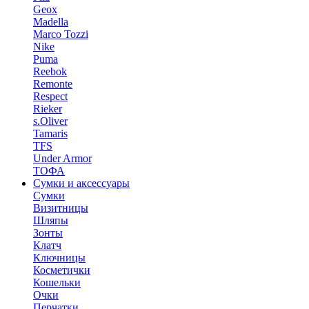
Geox
Madella
Marco Tozzi
Nike
Puma
Reebok
Remonte
Respect
Rieker
s.Oliver
Tamaris
TFS
Under Armor
ТОФА
Сумки и аксессуары
Сумки
Визитницы
Шляпы
Зонты
Клатч
Ключницы
Косметички
Кошельки
Очки
Перчатки