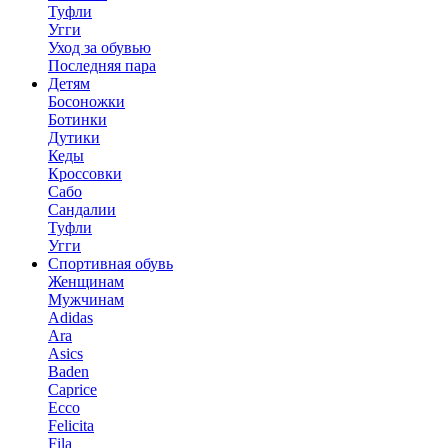
Туфли
Угги
Уход за обувью
Последняя пара
Детям
Босоножки
Ботинки
Дутики
Кеды
Кроссовки
Сабо
Сандалии
Туфли
Угги
Спортивная обувь
Женщинам
Мужчинам
Adidas
Ara
Asics
Baden
Caprice
Ecco
Felicita
Fila