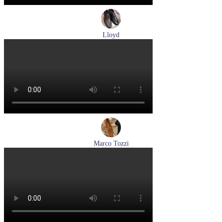
Lloyd
туфли мужские демисезонные Lloyd артикул 25-504-00
Размеры (RUS):
40,5
41
42
43
44
Перейти
к товару
Marco Tozzi
лоферы женские демисезонные Marco Tozzi артикул 2-
24218-42-30F
Размеры (RUS):
36
37
39
40
Перейти
к товару