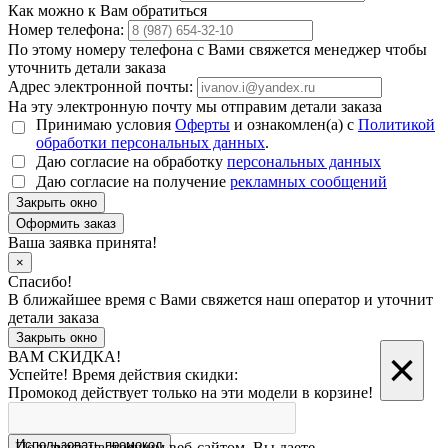
Как можно к Вам обратиться
Номер телефона:
По этому номеру телефона с Вами свяжется менеджер чтобы
уточнить детали заказа
Адрес электронной почты:
На эту электронную почту мы отправим детали заказа
Принимаю условия
Оферты
и ознакомлен(а) с
Политикой
обработки персональных данных
.
Даю согласие на обработку
персональных данных
Даю согласие на получение
рекламных сообщений
Закрыть окно
Ваша заявка принята!
×
Спасибо!
В ближайшее время с Вами свяжется наш оператор и уточнит
детали заказа
Закрыть окно
×
ВАМ СКИДКА!
Успейте! Время действия скидки:
Промокод действует только на эти модели в корзине!
Использовать промокод
Пользуясь настоящим веб-сайтом, Вы даете