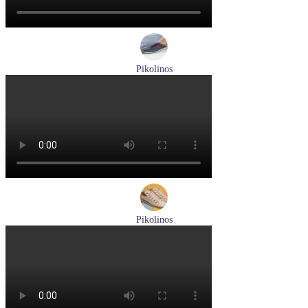
Pikolinos
кроссовки мужские демисезонные Pikolinos артикул M4U-
6046C1
Размеры (RUS):
43
44
Перейти
к товару
Pikolinos
ботинки женские демисезонные Pikolinos артикул W3W-
8564C1
Размеры (RUS):
36
37
38
39
40
Перейти
к товару