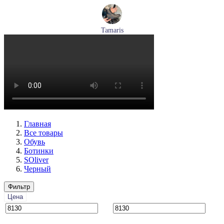
Tamaris
ботинки женские демисезонные Tamaris артикул 1-26269-
41-001
Размеры (RUS):
36
37
38
39
40
Перейти
к товару
Главная
Все товары
Обувь
Ботинки
SOliver
Черный
Фильтр
Цена