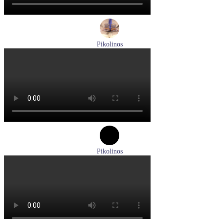
Pikolinos
ботинки мужские демисезонные Pikolinos артикул M2M-
8156C1
Размеры (RUS):
41
43
44
45
Перейти
к товару
Pikolinos
туфли женские летние Pikolinos артикул W8K-0705C1
Размеры (RUS):
38
Перейти
к товару