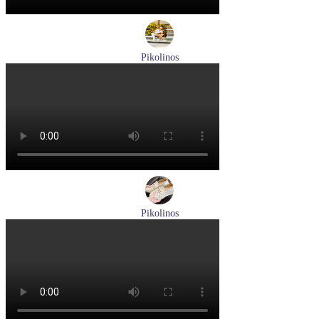
Pikolinos
кроссовки женские летние Pikolinos артикул W4R-6622C1
Размеры (RUS):
37
38
Перейти
к товару
Pikolinos
лоферы женские летние Pikolinos артикул W4R-6729C1
Nata
Размеры (RUS):
37
38
39
Перейти
к товару