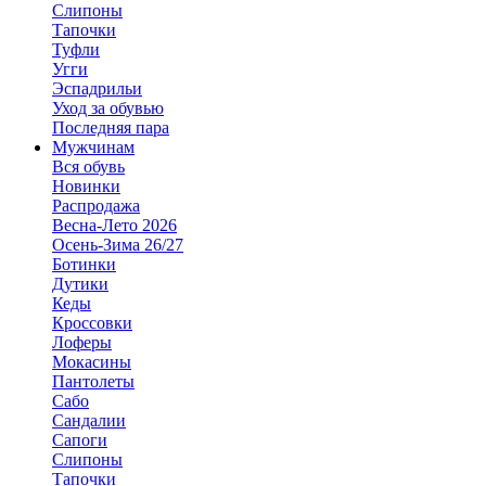
Слипоны
Тапочки
Туфли
Угги
Эспадрильи
Уход за обувью
Последняя пара
Мужчинам
Вся обувь
Новинки
Распродажа
Весна-Лето 2026
Осень-Зима 26/27
Ботинки
Дутики
Кеды
Кроссовки
Лоферы
Мокасины
Пантолеты
Сабо
Сандалии
Сапоги
Слипоны
Тапочки