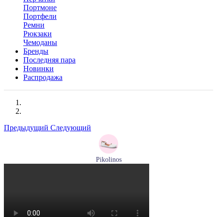
Портмоне
Портфели
Ремни
Рюкзаки
Чемоданы
Бренды
Последняя пара
Новинки
Распродажа
Предыдущий
Следующий
Pikolinos
сандалии женские летние Pikolinos артикул 655-0906
Размеры (RUS):
38
Перейти
к товару