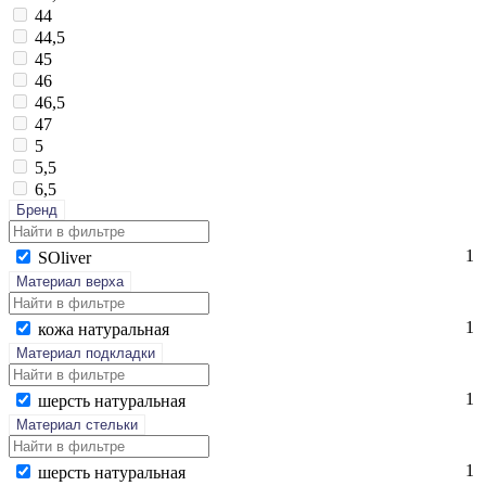
44
44,5
45
46
46,5
47
5
5,5
6,5
Бренд
1
SO­liver
Материал верха
1
ко­жа на­тураль­ная
Материал подкладки
1
шерсть на­тураль­ная
Материал стельки
1
шерсть на­тураль­ная