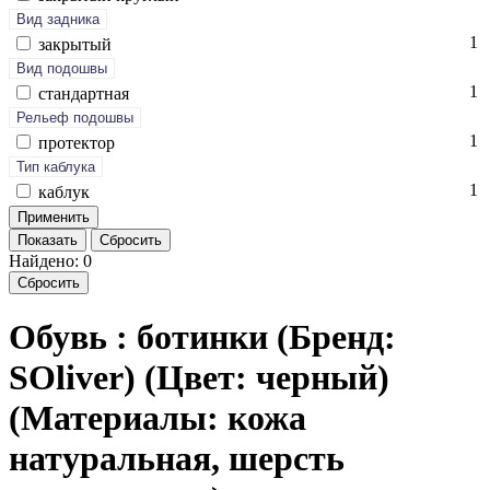
Вид задника
1
зак­ры­тый
Вид подошвы
1
стан­дарт­ная
Рельеф подошвы
1
про­тек­тор
Тип каблука
1
каб­лук
Показать
Сбросить
Найдено: 0
Сбросить
Обувь : ботинки (Бренд:
SOliver) (Цвет: черный)
(Материалы: кожа
натуральная, шерсть