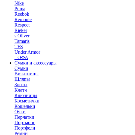
Nike
Puma
Reebok
Remonte
Respect
Rieker
s.Oliver
Tamaris
TFS
Under Armor
ТОФА
Сумки и аксессуары
Сумки
Визитницы
Шляпы
Зонты
Клатч
Ключницы
Косметички
Кошельки
Очки
Перчатки
Портмоне
Портфели
Ремни