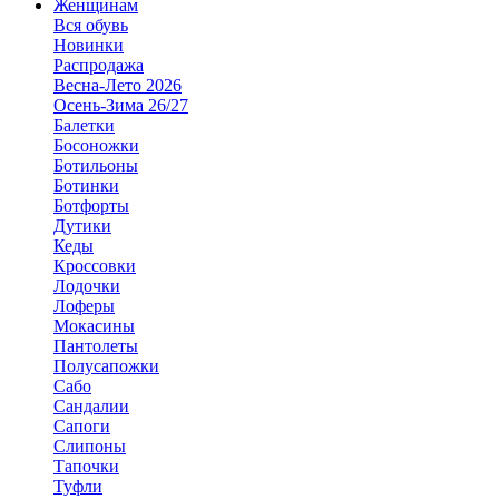
Женщинам
Вся обувь
Новинки
Распродажа
Весна-Лето 2026
Осень-Зима 26/27
Балетки
Босоножки
Ботильоны
Ботинки
Ботфорты
Дутики
Кеды
Кроссовки
Лодочки
Лоферы
Мокасины
Пантолеты
Полусапожки
Сабо
Сандалии
Сапоги
Слипоны
Тапочки
Туфли