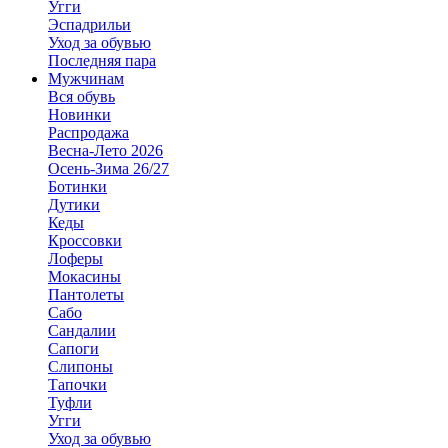
Угги
Эспадрильи
Уход за обувью
Последняя пара
Мужчинам
Вся обувь
Новинки
Распродажа
Весна-Лето 2026
Осень-Зима 26/27
Ботинки
Дутики
Кеды
Кроссовки
Лоферы
Мокасины
Пантолеты
Сабо
Сандалии
Сапоги
Слипоны
Тапочки
Туфли
Угги
Уход за обувью