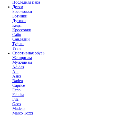
Последняя пара
Детям
Босоножки
Ботинки
Дутики
Кеды
Кроссовки
Сабо
Сандалии
Туфли
Угги
Спортивная обувь
Женщинам
Мужчинам
Adidas
Ara
Asics
Baden
Caprice
Ecco
Felicita
Fila
Geox
Madella
Marco Tozzi