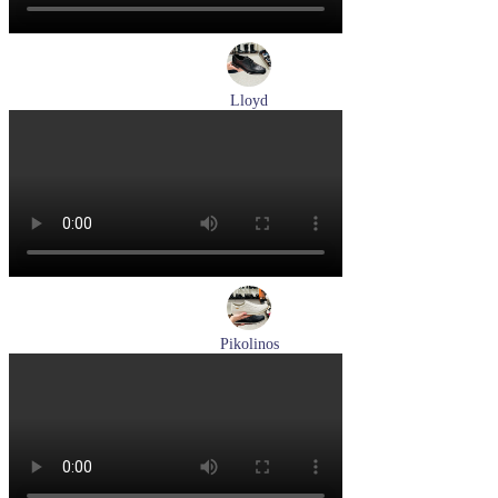
Lloyd
туфли мужские демисезонные Lloyd артикул 25-502-00
Размеры (RUS):
40,5
41
42
42,5
43
44
Перейти
к товару
Pikolinos
кроссовки мужские летние Pikolinos артикул M2A-6252
Espuma
Размеры (RUS):
43
44
Перейти
к товару