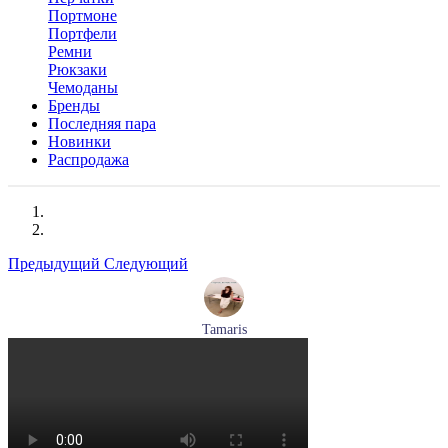
Портмоне
Портфели
Ремни
Рюкзаки
Чемоданы
Бренды
Последняя пара
Новинки
Распродажа
Предыдущий
Следующий
Tamaris
туфли женские летние Tamaris артикул 1-29512-46-098
Размеры (RUS):
36
37
40
Перейти
к товару