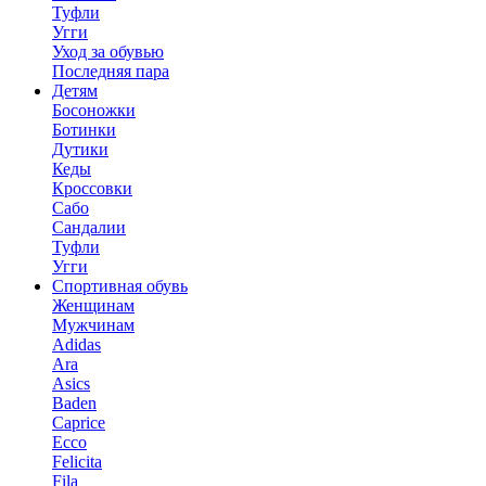
Туфли
Угги
Уход за обувью
Последняя пара
Детям
Босоножки
Ботинки
Дутики
Кеды
Кроссовки
Сабо
Сандалии
Туфли
Угги
Спортивная обувь
Женщинам
Мужчинам
Adidas
Ara
Asics
Baden
Caprice
Ecco
Felicita
Fila