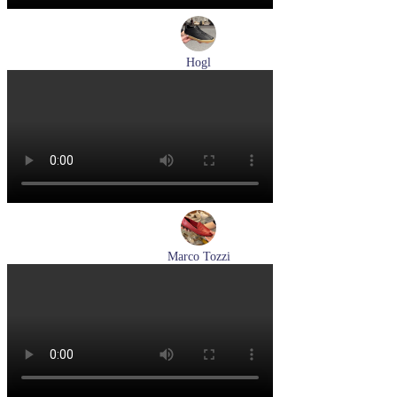
Hogl
кеды женские демисезонные Hogl артикул 1100316-100
Размеры (RUS):
36
37
37,5
38
38,5
39
Перейти
к товару
Marco Tozzi
лоферы женские демисезонные Marco Tozzi артикул 2-
24218-42-500
Размеры (RUS):
37
39
40
41
Перейти
к товару