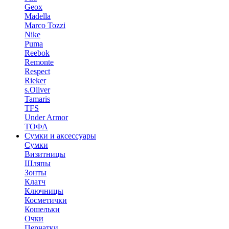
Geox
Madella
Marco Tozzi
Nike
Puma
Reebok
Remonte
Respect
Rieker
s.Oliver
Tamaris
TFS
Under Armor
ТОФА
Сумки и аксессуары
Сумки
Визитницы
Шляпы
Зонты
Клатч
Ключницы
Косметички
Кошельки
Очки
Перчатки