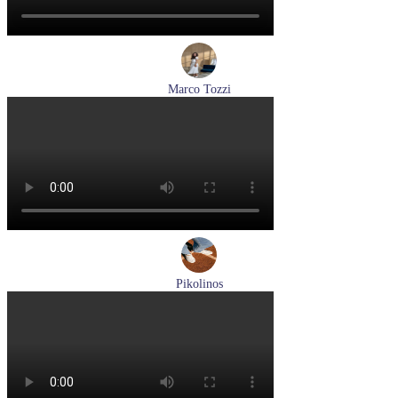
Marco Tozzi
лодочки женские летние Marco Tozzi артикул 2-82404-42-
100
Размеры (RUS):
36
37
39
40
41
Перейти
к товару
Pikolinos
туфли женские летние Pikolinos артикул W0C-6621C1 Nata
Размеры (RUS):
37
38
39
Перейти
к товару