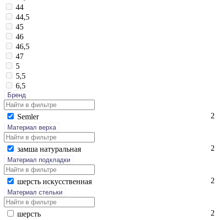
44
44,5
45
46
46,5
47
5
5,5
6,5
Бренд
2
Sem­ler
Материал верха
2
зам­ша на­тураль­ная
Материал подкладки
2
шерсть ис­кусс­твен­ная
Материал стельки
2
шерсть