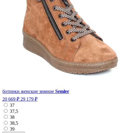
ботинки женские зимние
Semler
20 669 ₽
29 179 ₽
37
37,5
38
38,5
39