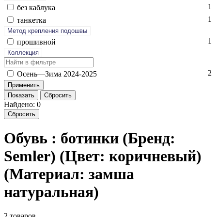
1
без каб­лу­ка
1
тан­кетка
Метод крепления подошвы
1
про­шив­ной
Коллекция
2
Осень—Зи­ма 2024-2025
Показать
Сбросить
Найдено: 0
Сбросить
Обувь : ботинки (Бренд:
Semler) (Цвет: коричневый)
(Материал: замша
натуральная)
2 товаров