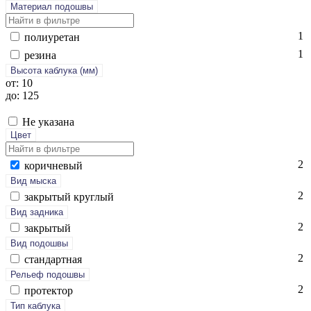
Материал подошвы
1
по­ли­уре­тан
1
ре­зина
Высота каблука (мм)
от: 10
до: 125
Не указана
Цвет
2
ко­рич­не­вый
Вид мыска
2
зак­ры­тый круг­лый
Вид задника
2
зак­ры­тый
Вид подошвы
2
стан­дарт­ная
Рельеф подошвы
2
про­тек­тор
Тип каблука