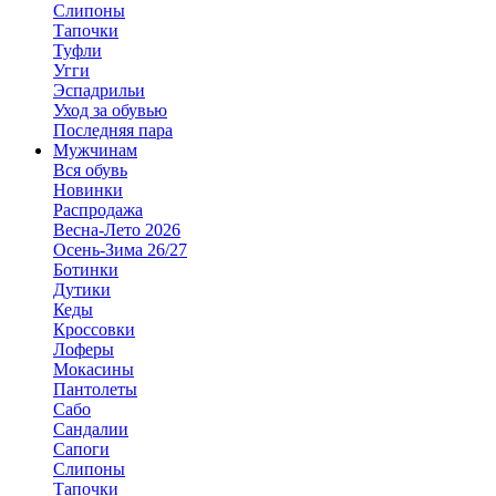
Слипоны
Тапочки
Туфли
Угги
Эспадрильи
Уход за обувью
Последняя пара
Мужчинам
Вся обувь
Новинки
Распродажа
Весна-Лето 2026
Осень-Зима 26/27
Ботинки
Дутики
Кеды
Кроссовки
Лоферы
Мокасины
Пантолеты
Сабо
Сандалии
Сапоги
Слипоны
Тапочки