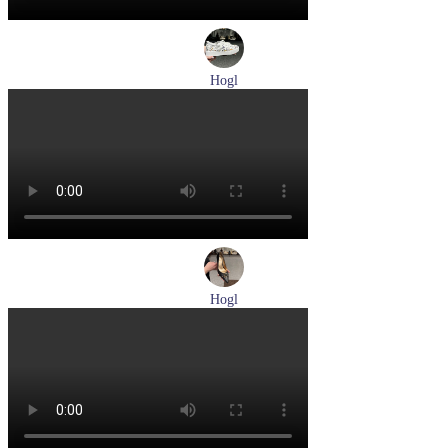
Hogl
кеды женские демисезонные Hogl артикул 1103679-299
Размеры (RUS):
37
38
38,5
Перейти
к товару
Hogl
лодочки женские летние Hogl артикул 1107730-100
Размеры (RUS):
37
37,5
38
38,5
39
Перейти
к товару