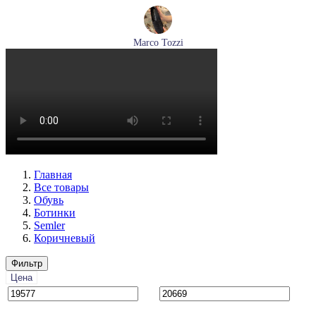
Marco Tozzi
лоферы женские демисезонные Marco Tozzi артикул 2-
24218-42-00B
Размеры (RUS):
36
37
38
39
40
41
Перейти
к товару
Главная
Все товары
Обувь
Ботинки
Semler
Коричневый
Фильтр
Цена