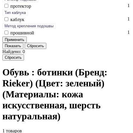
1
про­тек­тор
Тип каблука
1
каб­лук
Метод крепления подошвы
1
про­шив­ной
Показать
Сбросить
Найдено: 0
Сбросить
Обувь : ботинки (Бренд:
Rieker) (Цвет: зеленый)
(Материалы: кожа
искусственная, шерсть
натуральная)
1 товаров