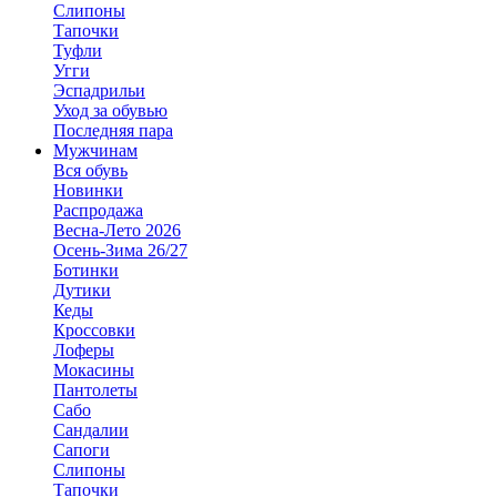
Слипоны
Тапочки
Туфли
Угги
Эспадрильи
Уход за обувью
Последняя пара
Мужчинам
Вся обувь
Новинки
Распродажа
Весна-Лето 2026
Осень-Зима 26/27
Ботинки
Дутики
Кеды
Кроссовки
Лоферы
Мокасины
Пантолеты
Сабо
Сандалии
Сапоги
Слипоны
Тапочки