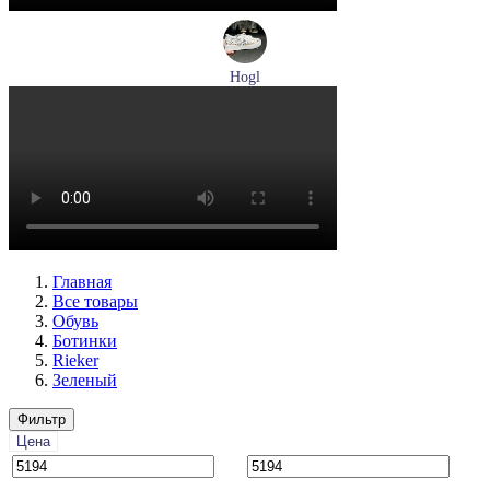
Hogl
кеды женские демисезонные Hogl артикул 1103679-299
Размеры (RUS):
37
38
38,5
Перейти
к товару
Главная
Все товары
Обувь
Ботинки
Rieker
Зеленый
Фильтр
Цена