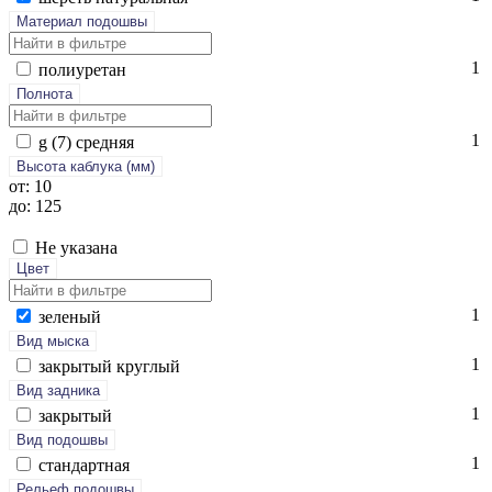
Материал подошвы
1
по­ли­уре­тан
Полнота
1
g (7) сред­няя
Высота каблука (мм)
от: 10
до: 125
Не указана
Цвет
1
зе­леный
Вид мыска
1
зак­ры­тый круг­лый
Вид задника
1
зак­ры­тый
Вид подошвы
1
стан­дарт­ная
Рельеф подошвы