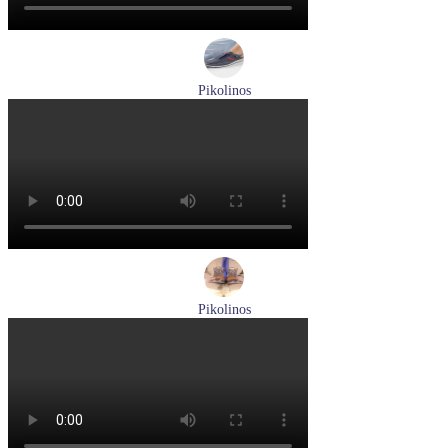
Pikolinos
кроссовки мужские демисезонные Pikolinos артикул M4U-
6046C1
Размеры (RUS):
43
44
Перейти
к товару
Pikolinos
ботинки мужские демисезонные Pikolinos артикул M2M-
8156C1
Размеры (RUS):
41
43
44
45
Перейти
к товару