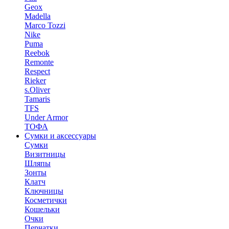
Geox
Madella
Marco Tozzi
Nike
Puma
Reebok
Remonte
Respect
Rieker
s.Oliver
Tamaris
TFS
Under Armor
ТОФА
Сумки и аксессуары
Сумки
Визитницы
Шляпы
Зонты
Клатч
Ключницы
Косметички
Кошельки
Очки
Перчатки