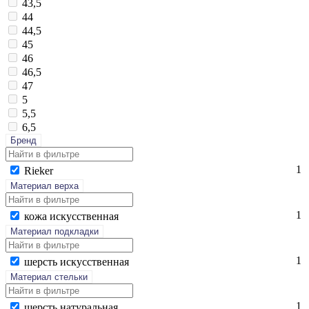
43,5
44
44,5
45
46
46,5
47
5
5,5
6,5
Бренд
1
Ri­eker
Материал верха
1
ко­жа ис­кусс­твен­ная
Материал подкладки
1
шерсть ис­кусс­твен­ная
Материал стельки
1
шерсть на­тураль­ная