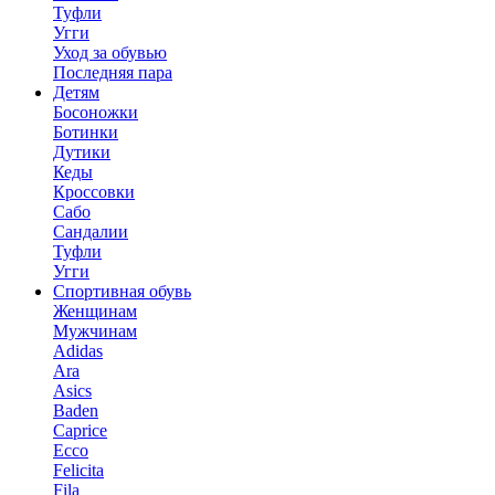
Туфли
Угги
Уход за обувью
Последняя пара
Детям
Босоножки
Ботинки
Дутики
Кеды
Кроссовки
Сабо
Сандалии
Туфли
Угги
Спортивная обувь
Женщинам
Мужчинам
Adidas
Ara
Asics
Baden
Caprice
Ecco
Felicita
Fila