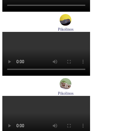
Pikolinos
мокасины мужские летние Pikolinos артикул 09Z-3100
Размеры (RUS):
40
Перейти
к товару
Pikolinos
босоножки женские летние Pikolinos артикул W8K-0741C2
Размеры (RUS):
37
38
39
Перейти
к товару