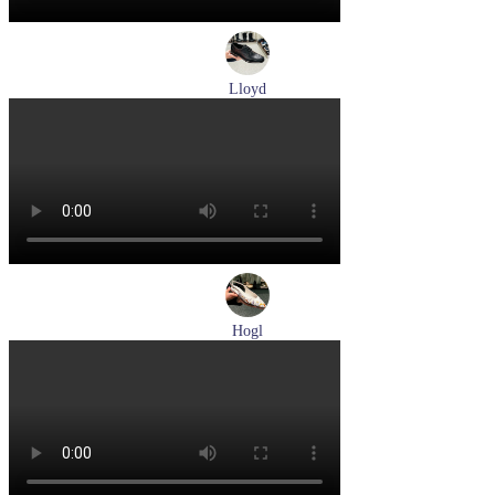
Lloyd
туфли мужские демисезонные Lloyd артикул 25-502-00
Размеры (RUS):
40,5
41
42
42,5
43
44
Перейти
к товару
Hogl
туфли женские летние Hogl артикул 1100109-299
Размеры (RUS):
36
37
38
38,5
39
Перейти
к товару