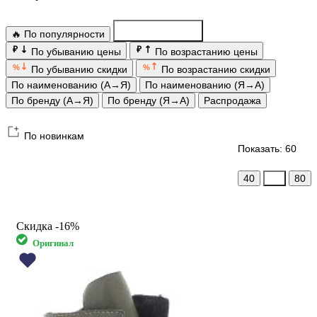
🔥 По популярности
По новинкам
₽
₽
По убыванию цены
По возрастанию цены
%
%
По убыванию скидки
По возрастанию скидки
По наименованию (А→Я)
По наименованию (Я→А)
По бренду (А→Я)
По бренду (Я→А)
Распродажа
По новинкам
Показать: 60
40
60
80
Скидка
-16%
Оригинал