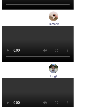
Tamaris
туфли женские летние Tamaris артикул 1-29512-46-098
Размеры (RUS):
36
37
40
Перейти
к товару
Hogl
туфли женские летние Hogl артикул 1100109-299
Размеры (RUS):
36
37
38
38,5
39
Перейти
к товару