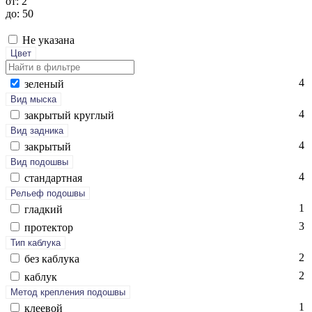
от: 2
до: 50
Не указана
Цвет
4
зе­леный
Вид мыска
4
зак­ры­тый круг­лый
Вид задника
4
зак­ры­тый
Вид подошвы
4
стан­дарт­ная
Рельеф подошвы
1
глад­кий
3
про­тек­тор
Тип каблука
2
без каб­лу­ка
2
каб­лук
Метод крепления подошвы
1
кле­евой