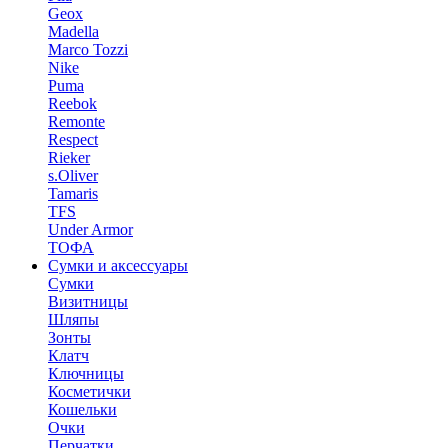
Geox
Madella
Marco Tozzi
Nike
Puma
Reebok
Remonte
Respect
Rieker
s.Oliver
Tamaris
TFS
Under Armor
ТОФА
Сумки и аксессуары
Сумки
Визитницы
Шляпы
Зонты
Клатч
Ключницы
Косметички
Кошельки
Очки
Перчатки