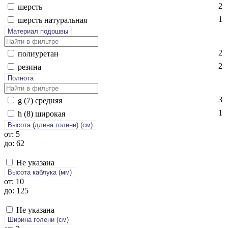
2
шерсть
1
шерсть на­тураль­ная
Материал подошвы
2
по­ли­уре­тан
2
ре­зина
Полнота
3
g (7) сред­няя
1
h (8) ши­рокая
Высота (длина голени) (cм)
от: 5
до: 62
Не указана
Высота каблука (мм)
от: 10
до: 125
Не указана
Ширина голени (см)