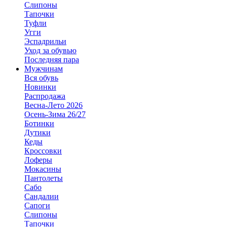
Слипоны
Тапочки
Туфли
Угги
Эспадрильи
Уход за обувью
Последняя пара
Мужчинам
Вся обувь
Новинки
Распродажа
Весна-Лето 2026
Осень-Зима 26/27
Ботинки
Дутики
Кеды
Кроссовки
Лоферы
Мокасины
Пантолеты
Сабо
Сандалии
Сапоги
Слипоны
Тапочки