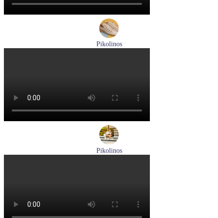
Pikolinos
ботинки женские демисезонные Pikolinos артикул W3W-
8564C1
Размеры (RUS):
36
37
38
39
40
Перейти
к товару
Pikolinos
кроссовки женские летние Pikolinos артикул W4R-6622C1
Размеры (RUS):
37
38
Перейти
к товару