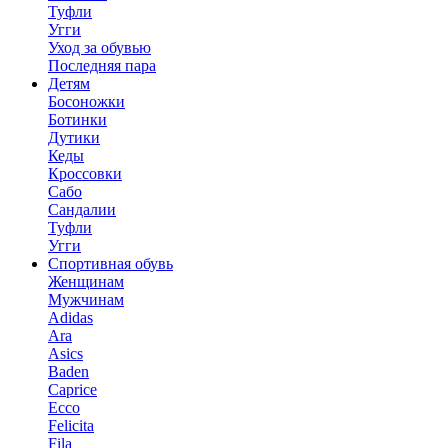
Туфли
Угги
Уход за обувью
Последняя пара
Детям
Босоножки
Ботинки
Дутики
Кеды
Кроссовки
Сабо
Сандалии
Туфли
Угги
Спортивная обувь
Женщинам
Мужчинам
Adidas
Ara
Asics
Baden
Caprice
Ecco
Felicita
Fila