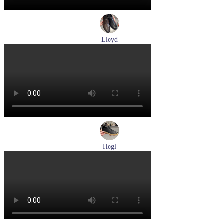
Lloyd
туфли мужские демисезонные Lloyd артикул 25-504-00
Размеры (RUS):
40,5
41
42
43
44
Перейти
к товару
Hogl
кеды женские демисезонные Hogl артикул 1100316-100
Размеры (RUS):
36
37
37,5
38
38,5
39
Перейти
к товару