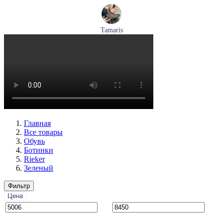
Tamaris
ботинки женские демисезонные Tamaris артикул 1-26269-
41-001
Размеры (RUS):
36
37
38
39
40
Перейти
к товару
Главная
Все товары
Обувь
Ботинки
Rieker
Зеленый
Фильтр
Цена