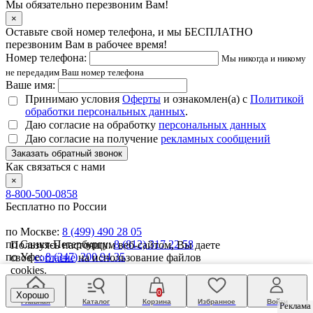
Мы обязательно перезвоним Вам!
×
Оставьте свой номер телефона, и мы БЕСПЛАТНО
перезвоним Вам в рабочее время!
Номер телефона:
Мы никогда и никому
не передадим Ваш номер телефона
Ваше имя:
Принимаю условия
Оферты
и ознакомлен(а) с
Политикой
обработки персональных данных
.
Даю согласие на обработку
персональных данных
Даю согласие на получение
рекламных сообщений
Заказать обратный звонок
Как связаться с нами
×
8-800-500-0858
Бесплатно по России
по Москве:
8 (499) 490 28 05
по Санкт-Петербургу:
8 (812) 317 22 58
Пользуясь настоящим веб-сайтом, Вы даете
по Уфе:
8 (347) 200 94 35
свое
согласие
на использование файлов
по Краснодару:
8 (861) 205 44 58
cookies.
Время работы операторов: пн-пт 8:00-17:00 (мск)
0
Хорошо
Главная
Каталог
Корзина
Избранное
Войти
Заказать обратный звонок
Реклама
Реклама