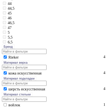
44
44,5
45
46
46,5
47
5
5,5
6,5
Бренд
4
Ri­eker
Материал верха
4
ко­жа ис­кусс­твен­ная
Материал подкладки
4
шерсть ис­кусс­твен­ная
Материал стельки
1
вой­лок