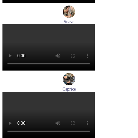
Suave
кроссовки женские демисезонные Suave артикул 21003T-
3126,TS26,0503
Размеры (RUS):
36
37
38
40
Перейти
к товару
Caprice
ботинки женские зимние Caprice артикул 9-26219-41-040
Размеры (RUS):
36
37
38
39
40
41
Перейти
к товару