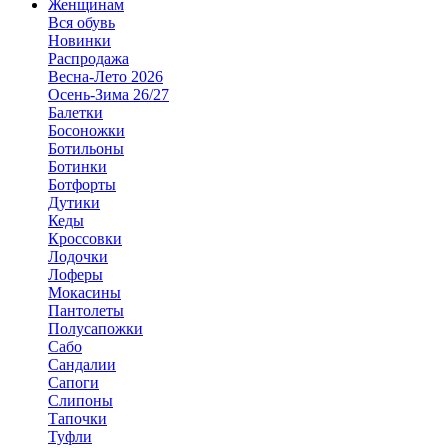
Женщинам
Вся обувь
Новинки
Распродажа
Весна-Лето 2026
Осень-Зима 26/27
Балетки
Босоножки
Ботильоны
Ботинки
Ботфорты
Дутики
Кеды
Кроссовки
Лодочки
Лоферы
Мокасины
Пантолеты
Полусапожки
Сабо
Сандалии
Сапоги
Слипоны
Тапочки
Туфли