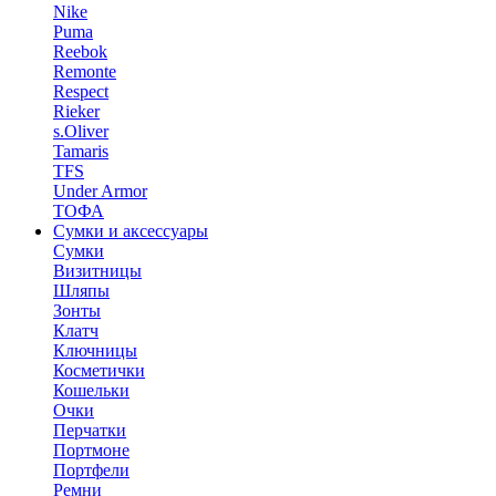
Nike
Puma
Reebok
Remonte
Respect
Rieker
s.Oliver
Tamaris
TFS
Under Armor
ТОФА
Сумки и аксессуары
Сумки
Визитницы
Шляпы
Зонты
Клатч
Ключницы
Косметички
Кошельки
Очки
Перчатки
Портмоне
Портфели
Ремни