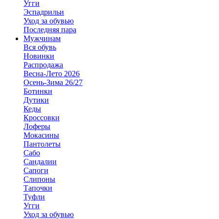
Угги
Эспадрильи
Уход за обувью
Последняя пара
Мужчинам
Вся обувь
Новинки
Распродажа
Весна-Лето 2026
Осень-Зима 26/27
Ботинки
Дутики
Кеды
Кроссовки
Лоферы
Мокасины
Пантолеты
Сабо
Сандалии
Сапоги
Слипоны
Тапочки
Туфли
Угги
Уход за обувью