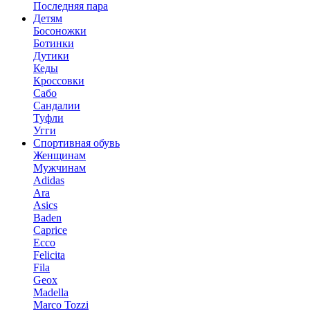
Последняя пара
Детям
Босоножки
Ботинки
Дутики
Кеды
Кроссовки
Сабо
Сандалии
Туфли
Угги
Спортивная обувь
Женщинам
Мужчинам
Adidas
Ara
Asics
Baden
Caprice
Ecco
Felicita
Fila
Geox
Madella
Marco Tozzi