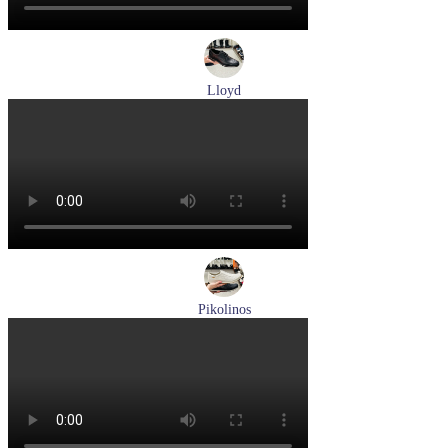
Lloyd
туфли мужские демисезонные Lloyd артикул 25-502-00
Размеры (RUS):
40,5
41
42
42,5
43
44
Перейти
к товару
Pikolinos
кроссовки мужские летние Pikolinos артикул M2A-6252
Espuma
Размеры (RUS):
43
44
Перейти
к товару