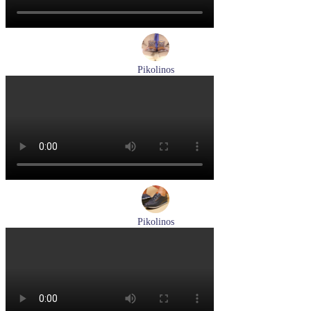
Pikolinos
ботинки мужские демисезонные Pikolinos артикул M2M-
8156C1
Размеры (RUS):
41
43
44
45
Перейти
к товару
Pikolinos
кроссовки мужские летние Pikolinos артикул M2A-6252
Blue
Размеры (RUS):
40
43
Перейти
к товару