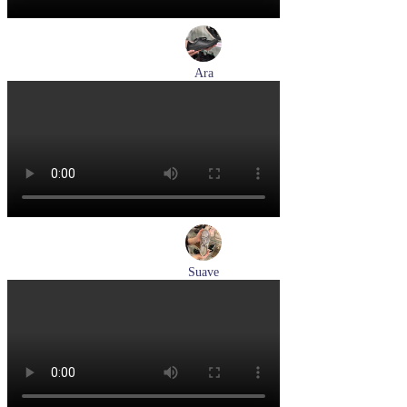
Ara
кеды женские демисезонные Ara артикул 1250016-20
Размеры (RUS):
37
37,5
38
38,5
39
40
Перейти
к товару
Suave
кроссовки женские демисезонные Suave артикул 21003T-
3126,TS26,0503
Размеры (RUS):
36
37
38
40
Перейти
к товару