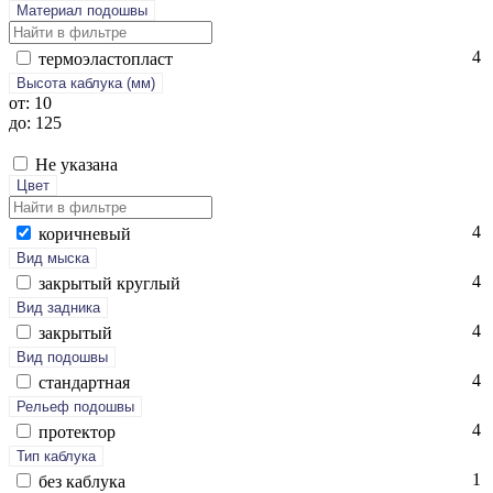
Материал подошвы
4
тер­мо­элас­топласт
Высота каблука (мм)
от: 10
до: 125
Не указана
Цвет
4
ко­рич­не­вый
Вид мыска
4
зак­ры­тый круг­лый
Вид задника
4
зак­ры­тый
Вид подошвы
4
стан­дарт­ная
Рельеф подошвы
4
про­тек­тор
Тип каблука
1
без каб­лу­ка