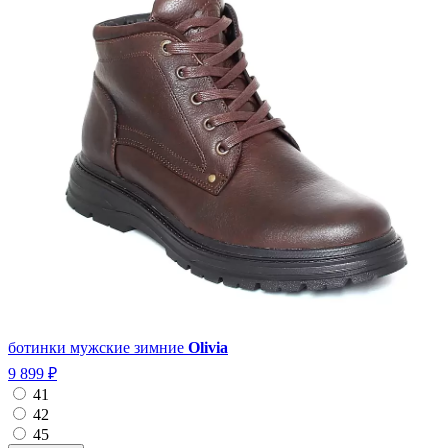
ботинки мужские зимние
Olivia
9 899 ₽
41
42
45