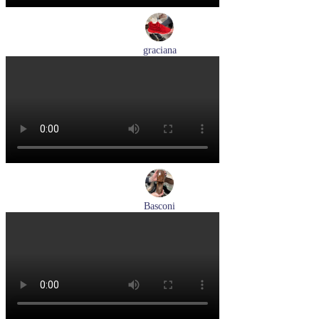
graciana
кроссовки женские демисезонные graciana артикул QS390-
F209-41
Размеры (RUS):
40
41
Перейти
к товару
Basconi
туфли женские демисезонные Basconi артикул 701284B3-
YP
Размеры (RUS):
37
38
39
Перейти
к товару