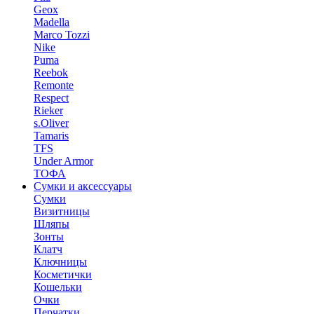
Geox
Madella
Marco Tozzi
Nike
Puma
Reebok
Remonte
Respect
Rieker
s.Oliver
Tamaris
TFS
Under Armor
ТОФА
Сумки и аксессуары
Сумки
Визитницы
Шляпы
Зонты
Клатч
Ключницы
Косметички
Кошельки
Очки
Перчатки