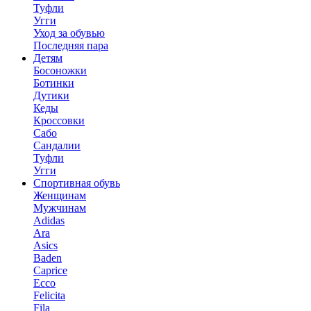
Туфли
Угги
Уход за обувью
Последняя пара
Детям
Босоножки
Ботинки
Дутики
Кеды
Кроссовки
Сабо
Сандалии
Туфли
Угги
Спортивная обувь
Женщинам
Мужчинам
Adidas
Ara
Asics
Baden
Caprice
Ecco
Felicita
Fila