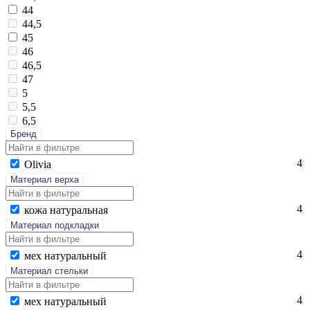
44
44,5
45
46
46,5
47
5
5,5
6,5
Бренд
4
Oli­via
Материал верха
4
ко­жа на­тураль­ная
Материал подкладки
4
мех на­тураль­ный
Материал стельки
4
мех на­тураль­ный