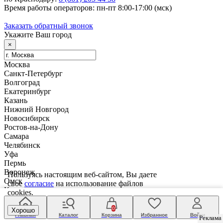
Время работы операторов: пн-пт 8:00-17:00 (мск)
Заказать обратный звонок
Укажите Ваш город
×
Москва
Санкт-Петербург
Волгоград
Екатеринбург
Казань
Нижний Новгород
Новосибирск
Ростов-на-Дону
Самара
Челябинск
Уфа
Пермь
Воронеж
Пользуясь настоящим веб-сайтом, Вы даете
Омск
свое
согласие
на использование файлов
Краснодар
cookies.
Саратов
Тюмень
0
Хорошо
Главная
Каталог
Корзина
Избранное
Войти
Барнаул
Реклама
Реклама