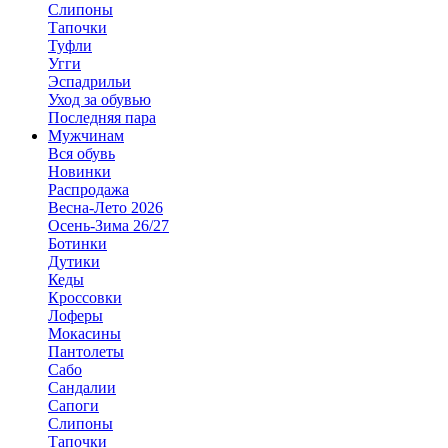
Слипоны
Тапочки
Туфли
Угги
Эспадрильи
Уход за обувью
Последняя пара
Мужчинам
Вся обувь
Новинки
Распродажа
Весна-Лето 2026
Осень-Зима 26/27
Ботинки
Дутики
Кеды
Кроссовки
Лоферы
Мокасины
Пантолеты
Сабо
Сандалии
Сапоги
Слипоны
Тапочки