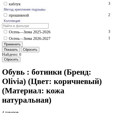
3
каб­лук
Метод крепления подошвы
2
про­шив­ной
Коллекция
3
Осень—Зи­ма 2025-2026
1
Осень—Зи­ма 2026-2027
Показать
Сбросить
Найдено: 0
Сбросить
Обувь : ботинки (Бренд:
Olivia) (Цвет: коричневый)
(Материал: кожа
натуральная)
4 товаров