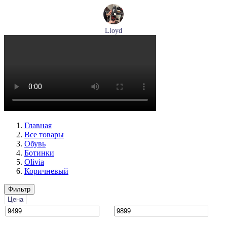
Lloyd
туфли мужские демисезонные Lloyd артикул 24-625-20
Размеры (RUS):
40,5
41
42
42,5
43
44
Перейти
к товару
Главная
Все товары
Обувь
Ботинки
Olivia
Коричневый
Фильтр
Цена