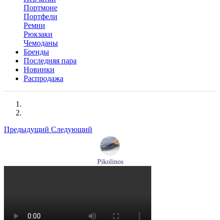
Портмоне
Портфели
Ремни
Рюкзаки
Чемоданы
Бренды
Последняя пара
Новинки
Распродажа
Предыдущий
Следующий
Pikolinos
кроссовки мужские демисезонные Pikolinos артикул M4U-
6046C1
Размеры (RUS):
43
44
Перейти
к товару