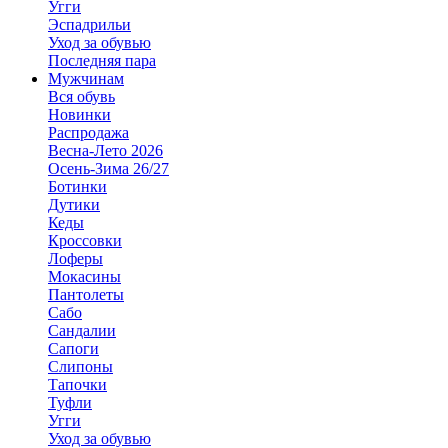
Угги
Эспадрильи
Уход за обувью
Последняя пара
Мужчинам
Вся обувь
Новинки
Распродажа
Весна-Лето 2026
Осень-Зима 26/27
Ботинки
Дутики
Кеды
Кроссовки
Лоферы
Мокасины
Пантолеты
Сабо
Сандалии
Сапоги
Слипоны
Тапочки
Туфли
Угги
Уход за обувью