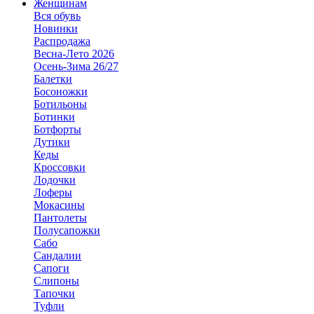
Женщинам
Вся обувь
Новинки
Распродажа
Весна-Лето 2026
Осень-Зима 26/27
Балетки
Босоножки
Ботильоны
Ботинки
Ботфорты
Дутики
Кеды
Кроссовки
Лодочки
Лоферы
Мокасины
Пантолеты
Полусапожки
Сабо
Сандалии
Сапоги
Слипоны
Тапочки
Туфли