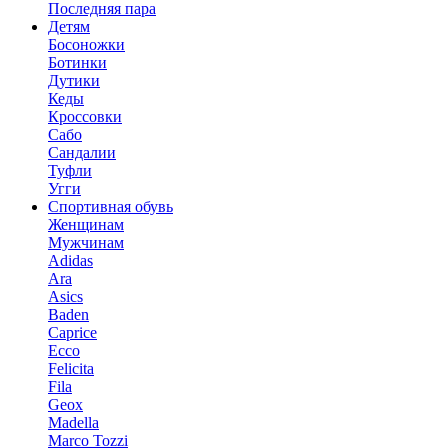
Последняя пара
Детям
Босоножки
Ботинки
Дутики
Кеды
Кроссовки
Сабо
Сандалии
Туфли
Угги
Спортивная обувь
Женщинам
Мужчинам
Adidas
Ara
Asics
Baden
Caprice
Ecco
Felicita
Fila
Geox
Madella
Marco Tozzi