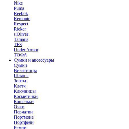
Nike
Puma
Reebok
Remonte
Respect
Rieker
s.Oliver
Tamaris
TFS
Under Armor
ТОФА
Сумки и аксессуары
Сумки
Визитницы
Шляпы
Зонты
Клатч
Ключницы
Косметички
Кошельки
Очки
Перчатки
Портмоне
Портфели
Ремни