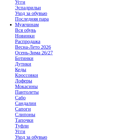
Угги
Эспадрильи
Уход за обувью
Последняя пара
Мужчинам
Вся обувь
Новинки
Распродажа
Весна-Лето 2026
Осень-Зима 26/27
Ботинки
Дутики
Кеды
Кроссовки
Лоферы
Мокасины
Пантолеты
Сабо
Сандалии
Сапоги
Слипоны
Тапочки
Туфли
Угги
Уход за обувью