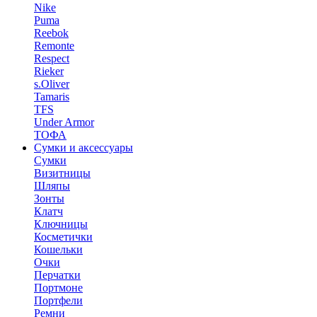
Nike
Puma
Reebok
Remonte
Respect
Rieker
s.Oliver
Tamaris
TFS
Under Armor
ТОФА
Сумки и аксессуары
Сумки
Визитницы
Шляпы
Зонты
Клатч
Ключницы
Косметички
Кошельки
Очки
Перчатки
Портмоне
Портфели
Ремни