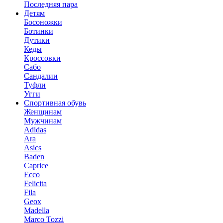
Последняя пара
Детям
Босоножки
Ботинки
Дутики
Кеды
Кроссовки
Сабо
Сандалии
Туфли
Угги
Спортивная обувь
Женщинам
Мужчинам
Adidas
Ara
Asics
Baden
Caprice
Ecco
Felicita
Fila
Geox
Madella
Marco Tozzi