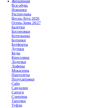
Женщинам
Вся обувь
Новинки
Распродажа
Весна-Лето 2026
Осень-Зима 26/27
Балетки
Босоножки
Ботильоны
Ботинки
Ботфорты
Дутики
Кеды
Кроссовки
Лодочки
Лоферы
Мокасины
Пантолеты
Полусапожки
Сабо
Сандалии
Сапоги
Слипоны
Тапочки
Туфли