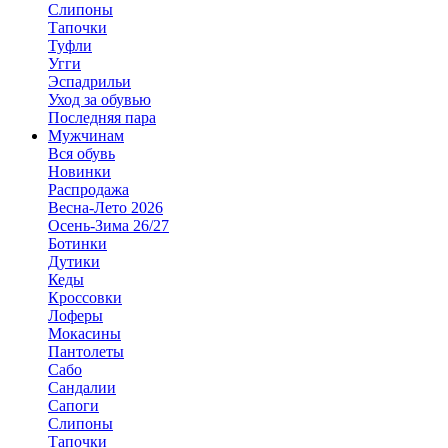
Слипоны
Тапочки
Туфли
Угги
Эспадрильи
Уход за обувью
Последняя пара
Мужчинам
Вся обувь
Новинки
Распродажа
Весна-Лето 2026
Осень-Зима 26/27
Ботинки
Дутики
Кеды
Кроссовки
Лоферы
Мокасины
Пантолеты
Сабо
Сандалии
Сапоги
Слипоны
Тапочки