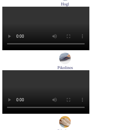
Hogl
туфли женские летние Hogl артикул 1100109-299
Размеры (RUS):
36
37
38
38,5
39
Перейти
к товару
Pikolinos
кроссовки мужские демисезонные Pikolinos артикул M4U-
6046C1
Размеры (RUS):
43
44
Перейти
к товару