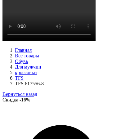
ботинки женские демисезонные Ara артикул 1211266-01
Размеры (RUS):
39
40
Перейти
к товару
Главная
Все товары
Обувь
Для мужчин
кроссовки
TFS
TFS 617556-8
Вернуться назад
Скидка
-16%