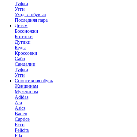
Туфли
Угги
Уход за обувью
Последняя пара
Детям
Босоножки
Ботинки
Дутики
Кеды
Кроссовки
Сабо
Сандалии
Туфли
Угги
Спортивная обувь
Женщинам
Мужчинам
Adidas
Ara
Asics
Baden
Caprice
Ecco
Felicita
Fila