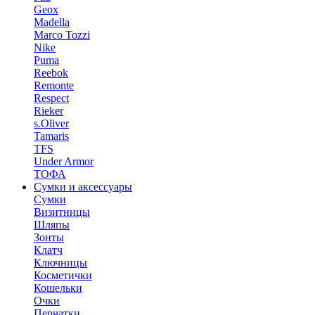
Geox
Madella
Marco Tozzi
Nike
Puma
Reebok
Remonte
Respect
Rieker
s.Oliver
Tamaris
TFS
Under Armor
ТОФА
Сумки и аксессуары
Сумки
Визитницы
Шляпы
Зонты
Клатч
Ключницы
Косметички
Кошельки
Очки
Перчатки