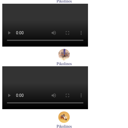
Pikolinos
ботинки женские демисезонные Pikolinos артикул W3W-
8564C1
Размеры (RUS):
36
37
38
39
40
Перейти
к товару
Pikolinos
ботинки мужские демисезонные Pikolinos артикул M2M-
8156C1
Размеры (RUS):
41
43
44
45
Перейти
к товару
Pikolinos