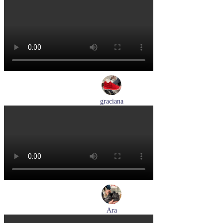
кроссовки женские летние Tamaris артикул 8-83710-42-001
Размеры (RUS):
36
37
38
39
Перейти
к товару
graciana
кроссовки женские демисезонные graciana артикул QS390-
F209-41
Размеры (RUS):
40
41
Перейти
к товару
Ara