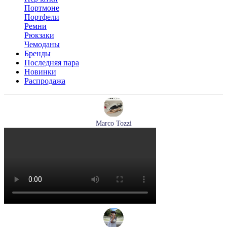
Портмоне
Портфели
Ремни
Рюкзаки
Чемоданы
Бренды
Последняя пара
Новинки
Распродажа
Marco Tozzi
туфли женские летние Marco Tozzi артикул 2-29409-44-520
Размеры (RUS):
36
37
38
39
40
Перейти
к товару