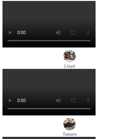
кроссовки мужские демисезонные Pikolinos артикул M5N-
6237C1
Размеры (RUS):
44
Перейти
к товару
Lloyd
туфли мужские демисезонные Lloyd артикул 24-625-02
Размеры (RUS):
41
42
42,5
43
44
Перейти
к товару
Tamaris