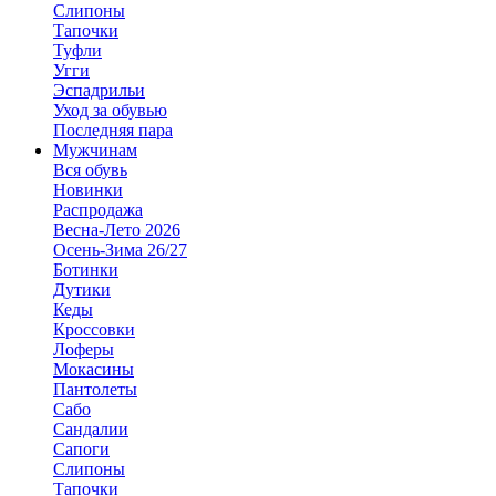
Слипоны
Тапочки
Туфли
Угги
Эспадрильи
Уход за обувью
Последняя пара
Мужчинам
Вся обувь
Новинки
Распродажа
Весна-Лето 2026
Осень-Зима 26/27
Ботинки
Дутики
Кеды
Кроссовки
Лоферы
Мокасины
Пантолеты
Сабо
Сандалии
Сапоги
Слипоны
Тапочки