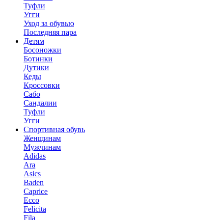
Туфли
Угги
Уход за обувью
Последняя пара
Детям
Босоножки
Ботинки
Дутики
Кеды
Кроссовки
Сабо
Сандалии
Туфли
Угги
Спортивная обувь
Женщинам
Мужчинам
Adidas
Ara
Asics
Baden
Caprice
Ecco
Felicita
Fila