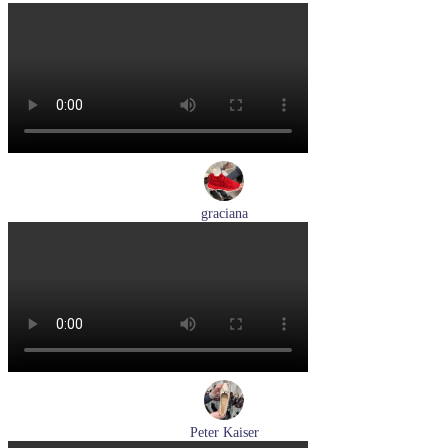
лоферы женские демисезонные Marco Tozzi артикул 2-
24218-42-00B
Размеры (RUS):
36
37
38
39
40
41
Перейти
к товару
graciana
кроссовки женские демисезонные graciana артикул QS390-
F209-41
Размеры (RUS):
40
41
Перейти
к товару
Peter Kaiser