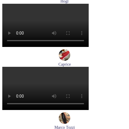
Hogl
лодочки женские летние Hogl артикул 1107730-100
Размеры (RUS):
37
37,5
38
38,5
39
Перейти
к товару
Caprice
кроссовки женские демисезонные Caprice артикул 9-23717-
46-523
Размеры (RUS):
40
Перейти
к товару
Marco Tozzi