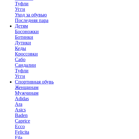
Туфли
Угги
Уход за обувью
Последняя пара
Детям
Босоножки
Ботинки
Дутики
Кеды
Кроссовки
Сабо
Сандалии
Туфли
Угги
Спортивная обувь
Женщинам
Мужчинам
Adidas
Ara
Asics
Baden
Caprice
Ecco
Felicita
Fila