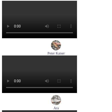
кроссовки мужские летние Pikolinos артикул M2A-6252
Espuma
Размеры (RUS):
43
44
Перейти
к товару
Peter Kaiser
туфли женские летние Peter Kaiser артикул 9-79481-46-780
Размеры (RUS):
37,5
38
38,5
39
40
Перейти
к товару
Ara