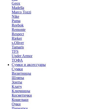
Geox
Madella
Marco Tozzi
Nike
Puma
Reebok
Remonte
Respect
Rieker
s.Oliver
Tamaris
TFS
Under Armor
ТОФА
Сумки и аксессуары
Сумки
Визитницы
Шляпы
Зонты
Клатч
Ключницы
Косметички
Кошельки
Очки
Перчатки