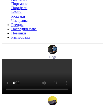
Портмоне
Портфели
Ремни
Рюкзаки
Чемоданы
Бренды
Последняя пара
Новинки
Распродажа
Hogl
лоферы женские демисезонные Hogl артикул 0102430-0100
Размеры (RUS):
37
38
38,5
39
40
Перейти
к товару