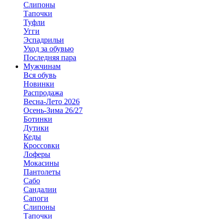
Слипоны
Тапочки
Туфли
Угги
Эспадрильи
Уход за обувью
Последняя пара
Мужчинам
Вся обувь
Новинки
Распродажа
Весна-Лето 2026
Осень-Зима 26/27
Ботинки
Дутики
Кеды
Кроссовки
Лоферы
Мокасины
Пантолеты
Сабо
Сандалии
Сапоги
Слипоны
Тапочки