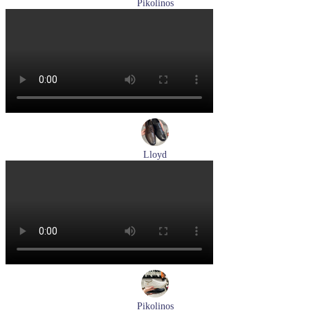
Pikolinos
лоферы женские летние Pikolinos артикул W4R-6729C1
Nata
Размеры (RUS):
37
38
39
Перейти
к товару
Lloyd
туфли мужские демисезонные Lloyd артикул 25-504-00
Размеры (RUS):
40,5
41
42
43
44
Перейти
к товару
Pikolinos