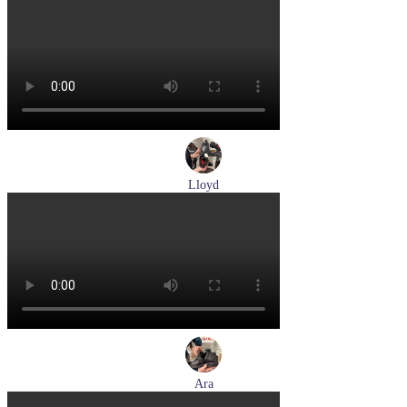
кроссовки женские летние Ara артикул 1225510-04
Размеры (RUS):
37
37,5
38
39
Перейти
к товару
Lloyd
туфли мужские демисезонные Lloyd артикул 24-625-20
Размеры (RUS):
40,5
41
42
42,5
43
44
Перейти
к товару
Ara