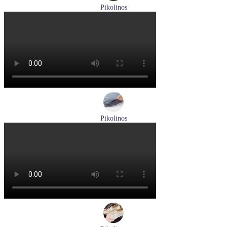
Pikolinos
мокасины мужские летние Pikolinos артикул 09Z-3100
Размеры (RUS):
40
Перейти
к товару
Pikolinos
кроссовки мужские демисезонные Pikolinos артикул M4U-
6046C1
Размеры (RUS):
43
44
Перейти
к товару