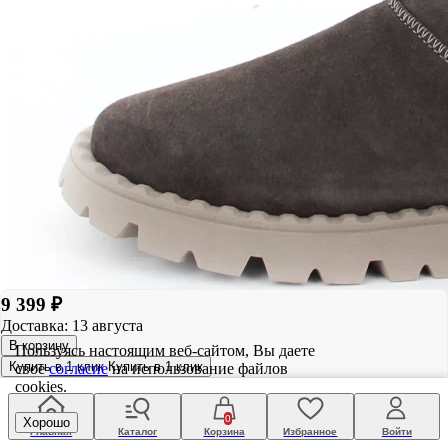
9 399 ₽
Доставка: 13 августа
В корзину
Пользуясь настоящим веб-сайтом, Вы даете
Купить в 1 клик
Купить в 1 клик
свое
согласие
на использование файлов
cookies.
0
Хорошо
Главная
Каталог
Корзина
Избранное
Войти