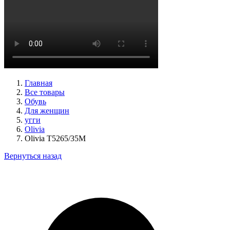
ботинки женские демисезонные Ara артикул 1211266-01
Размеры (RUS):
39
40
Перейти
к товару
Главная
Все товары
Обувь
Для женщин
угги
Olivia
Olivia Т5265/35M
Вернуться назад