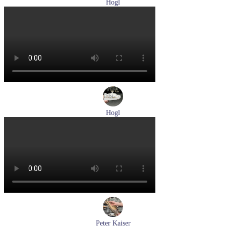
Hogl
туфли женские летние Hogl артикул 1100109-299
Размеры (RUS):
36
37
38
38,5
39
Перейти
к товару
Hogl
кеды женские демисезонные Hogl артикул 1103679-299
Размеры (RUS):
37
38
38,5
Перейти
к товару
Peter Kaiser