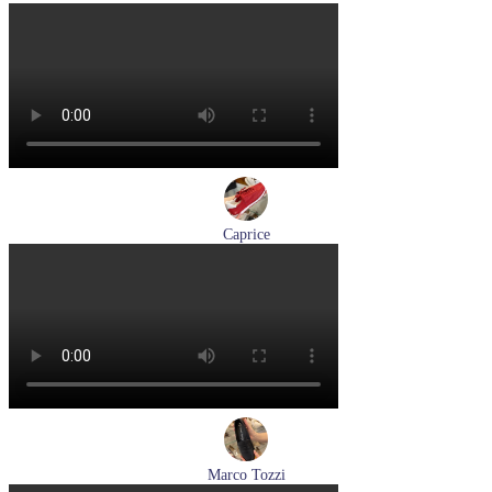
туфли женские летние Peter Kaiser артикул 9-79481-46-780
Размеры (RUS):
37,5
38
38,5
39
40
Перейти
к товару
Caprice
кроссовки женские демисезонные Caprice артикул 9-23717-
46-523
Размеры (RUS):
40
Перейти
к товару
Marco Tozzi