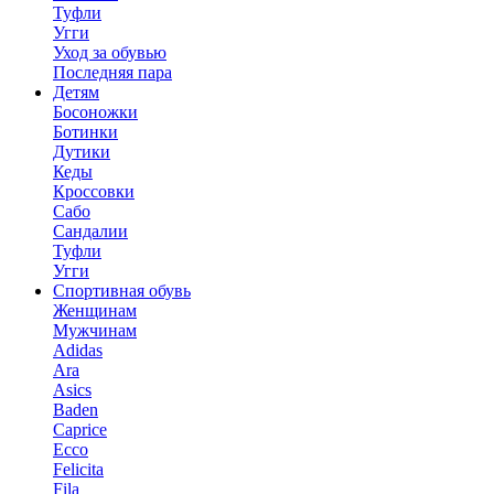
Туфли
Угги
Уход за обувью
Последняя пара
Детям
Босоножки
Ботинки
Дутики
Кеды
Кроссовки
Сабо
Сандалии
Туфли
Угги
Спортивная обувь
Женщинам
Мужчинам
Adidas
Ara
Asics
Baden
Caprice
Ecco
Felicita
Fila