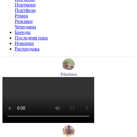
Портмоне
Портфели
Ремни
Рюкзаки
Чемоданы
Бренды
Последняя пара
Новинки
Распродажа
Pikolinos
босоножки женские летние Pikolinos артикул W8K-0741C2
Размеры (RUS):
37
38
39
Перейти
к товару