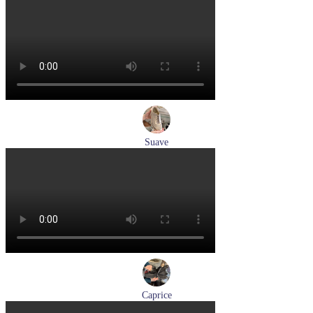
лоферы женские демисезонные Marco Tozzi артикул 2-
24218-42-00B
Размеры (RUS):
36
37
38
39
40
41
Перейти
к товару
Suave
туфли женские демисезонные Suave артикул 6605T-
1L07,1I06
Размеры (RUS):
38
Перейти
к товару
Caprice