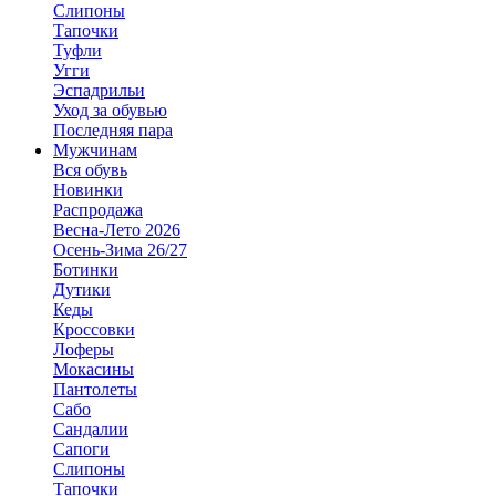
Слипоны
Тапочки
Туфли
Угги
Эспадрильи
Уход за обувью
Последняя пара
Мужчинам
Вся обувь
Новинки
Распродажа
Весна-Лето 2026
Осень-Зима 26/27
Ботинки
Дутики
Кеды
Кроссовки
Лоферы
Мокасины
Пантолеты
Сабо
Сандалии
Сапоги
Слипоны
Тапочки