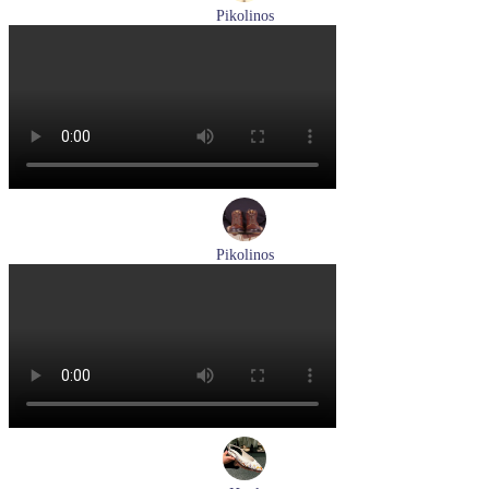
Pikolinos
ботинки мужские демисезонные Pikolinos артикул M2M-
8156C1
Размеры (RUS):
41
43
44
45
Перейти
к товару
Pikolinos
ботинки женские зимние Pikolinos артикул W1T-N8812
Размеры (RUS):
36
Перейти
к товару