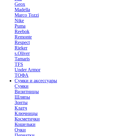
Geox
Madella
Marco Tozzi
Nike
Puma
Reebok
Remonte
Respect
Rieker
s.Oliver
Tamaris
TFS
Under Armor
ТОФА
Сумки и аксессуары
Сумки
Визитницы
Шляпы
Зонты
Клатч
Ключницы
Косметички
Кошельки
Очки
Перчатки