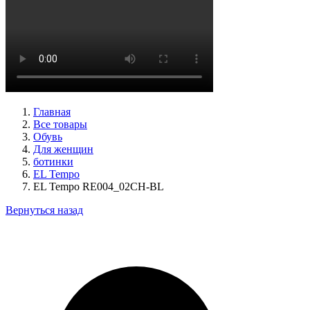
ботинки женские зимние Caprice артикул 9-26219-41-040
Размеры (RUS):
36
37
38
39
40
41
Перейти
к товару
Главная
Все товары
Обувь
Для женщин
ботинки
EL Tempo
EL Tempo RE004_02CH-BL
Вернуться назад