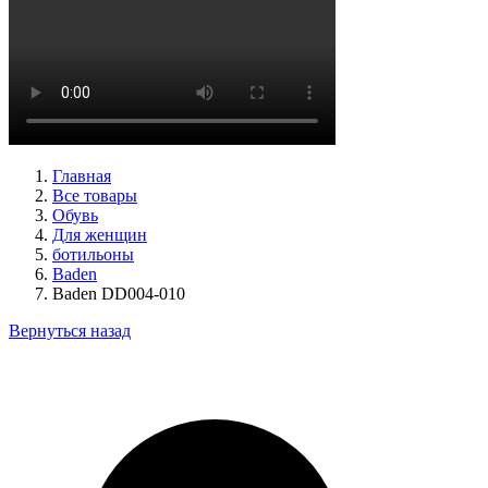
туфли женские демисезонные Basconi артикул 701284B3-
YP
Размеры (RUS):
37
38
39
Перейти
к товару
Главная
Все товары
Обувь
Для женщин
ботильоны
Baden
Baden DD004-010
Вернуться назад