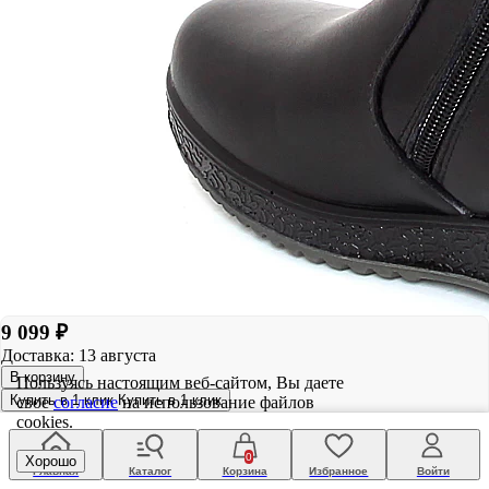
9 099 ₽
Доставка: 13 августа
В корзину
Пользуясь настоящим веб-сайтом, Вы даете
Купить в 1 клик
Купить в 1 клик
свое
согласие
на использование файлов
cookies.
0
Хорошо
Главная
Каталог
Корзина
Избранное
Войти