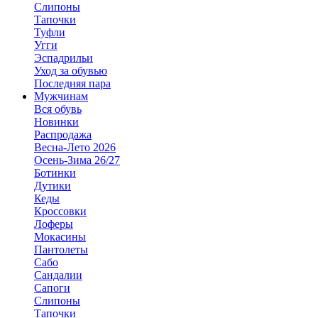
Слипоны
Тапочки
Туфли
Угги
Эспадрильи
Уход за обувью
Последняя пара
Мужчинам
Вся обувь
Новинки
Распродажа
Весна-Лето 2026
Осень-Зима 26/27
Ботинки
Дутики
Кеды
Кроссовки
Лоферы
Мокасины
Пантолеты
Сабо
Сандалии
Сапоги
Слипоны
Тапочки