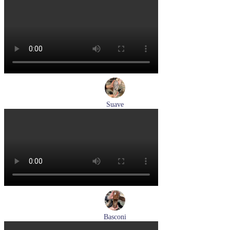
кеды женские демисезонные Hogl артикул 1100316-100
Размеры (RUS):
36
37
37,5
38
38,5
39
Перейти
к товару
Suave
кроссовки женские демисезонные Suave артикул 21003T-
3126,TS26,0503
Размеры (RUS):
36
37
38
40
Перейти
к товару
Basconi