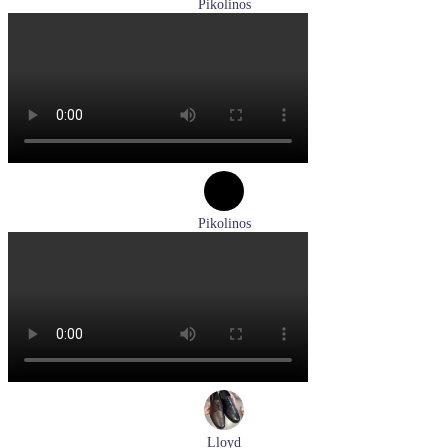
Pikolinos
ботинки мужские демисезонные Pikolinos артикул M2M-
8156C1
Размеры (RUS):
41
43
44
45
Перейти
к товару
Pikolinos
туфли женские летние Pikolinos артикул W8K-0705C1
Размеры (RUS):
38
Перейти
к товару
Lloyd