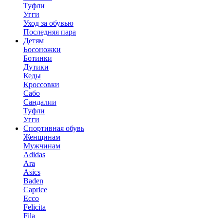
Туфли
Угги
Уход за обувью
Последняя пара
Детям
Босоножки
Ботинки
Дутики
Кеды
Кроссовки
Сабо
Сандалии
Туфли
Угги
Спортивная обувь
Женщинам
Мужчинам
Adidas
Ara
Asics
Baden
Caprice
Ecco
Felicita
Fila