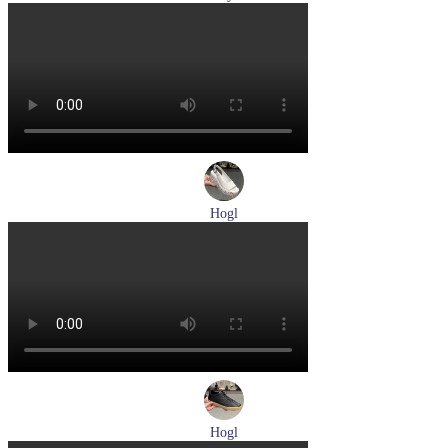
туфли мужские демисезонные Lloyd артикул 25-504-00
Размеры (RUS):
40,5
41
42
43
44
Перейти
к товару
Hogl
босоножки женские летние Hogl артикул 1102519-299
Размеры (RUS):
37
37,5
38
38,5
Перейти
к товару
Hogl