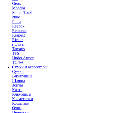
Geox
Madella
Marco Tozzi
Nike
Puma
Reebok
Remonte
Respect
Rieker
s.Oliver
Tamaris
TFS
Under Armor
ТОФА
Сумки и аксессуары
Сумки
Визитницы
Шляпы
Зонты
Клатч
Ключницы
Косметички
Кошельки
Очки
Перчатки