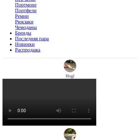
Портмоне
Портфели
Ремни
Рюкзаки
Чемоданы
Бренды
Последняя пара
Новинки
Распродажа
Hogl
туфли женские летние Hogl артикул 1101920-500
Размеры (RUS):
36
37
37,5
38
38,5
39
Перейти
к товару