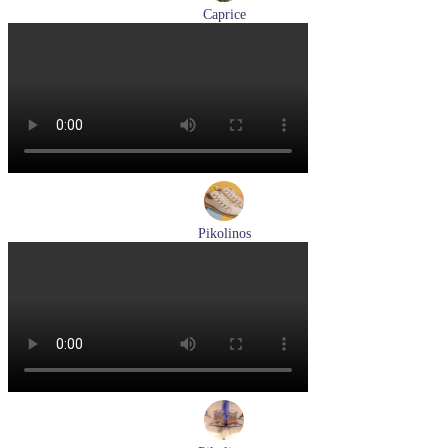
Caprice
мокасины женские демисезонные Caprice артикул 9-24652-
44-877
Размеры (RUS):
36
41
Перейти
к товару
Pikolinos
ботинки женские демисезонные Pikolinos артикул W3W-
8564C1
Размеры (RUS):
36
37
38
39
40
Перейти
к товару