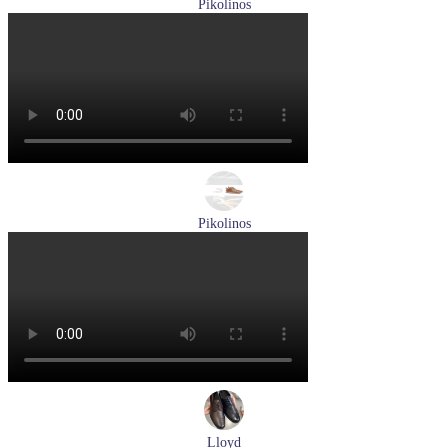
Pikolinos
ботинки женские демисезонные Pikolinos артикул W3W-
8564C1
Размеры (RUS):
36
37
38
39
40
Перейти
к товару
Pikolinos
ботинки женские зимние Pikolinos артикул W3W-N8564ST
Размеры (RUS):
37
Перейти
к товару
Lloyd