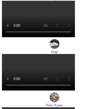
туфли мужские демисезонные Lloyd артикул 25-504-00
Размеры (RUS):
40,5
41
42
43
44
Перейти
к товару
Hogl
кеды женские демисезонные Hogl артикул 1103679-299
Размеры (RUS):
37
38
38,5
Перейти
к товару
Peter Kaiser