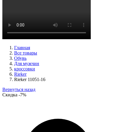
кеды женские демисезонные Ara артикул 1234432-70
Размеры (RUS):
37
37,5
38
38,5
39
40
Перейти
к товару
Главная
Все товары
Обувь
Для мужчин
кроссовки
Rieker
Rieker 11051-16
Вернуться назад
Скидка
-7%