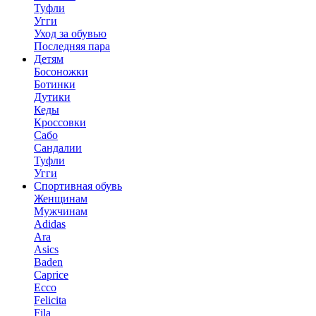
Туфли
Угги
Уход за обувью
Последняя пара
Детям
Босоножки
Ботинки
Дутики
Кеды
Кроссовки
Сабо
Сандалии
Туфли
Угги
Спортивная обувь
Женщинам
Мужчинам
Adidas
Ara
Asics
Baden
Caprice
Ecco
Felicita
Fila