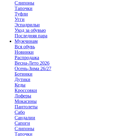
Слипоны
Тапочки
Туфли
Угги
Эспадрильи
Уход за обувью
Последняя пара
Мужчинам
Вся обувь
Новинки
Распродажа
Весна-Лето 2026
Осень-Зима 26/27
Ботинки
Дутики
Кеды
Кроссовки
Лоферы
Мокасины
Пантолеты
Сабо
Сандалии
Сапоги
Слипоны
Тапочки