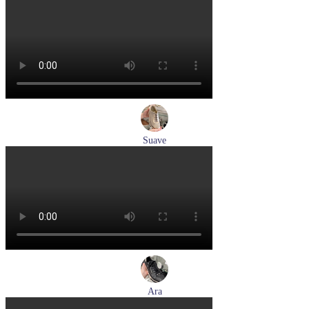
туфли женские летние Peter Kaiser артикул 9-79481-46-780
Размеры (RUS):
37,5
38
38,5
39
40
Перейти
к товару
Suave
туфли женские демисезонные Suave артикул 6605T-
1L07,1I06
Размеры (RUS):
38
Перейти
к товару
Ara