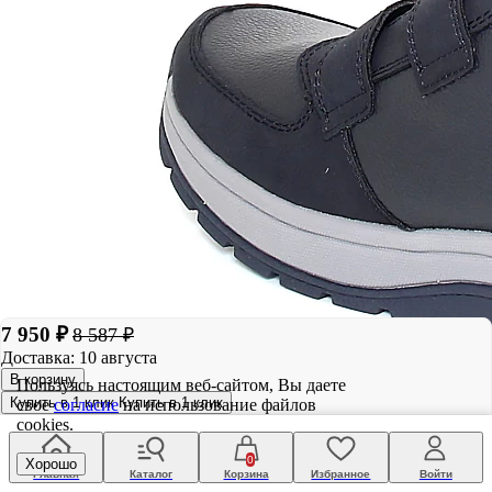
7 950 ₽
8 587 ₽
Доставка: 10 августа
В корзину
Пользуясь настоящим веб-сайтом, Вы даете
Купить в 1 клик
Купить в 1 клик
свое
согласие
на использование файлов
cookies.
0
Хорошо
Главная
Каталог
Корзина
Избранное
Войти