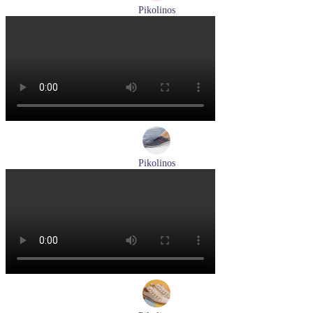
Pikolinos
сандалии женские летние Pikolinos артикул 655-0906
Размеры (RUS):
38
Перейти
к товару
Pikolinos
кроссовки мужские демисезонные Pikolinos артикул M4U-
6046C1
Размеры (RUS):
43
44
Перейти
к товару