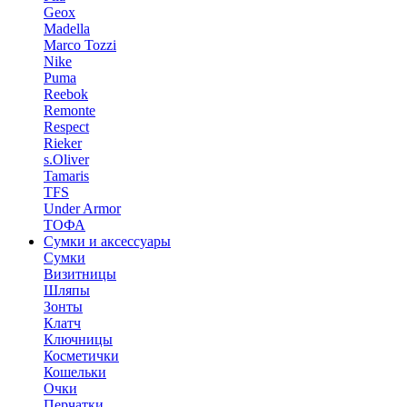
Geox
Madella
Marco Tozzi
Nike
Puma
Reebok
Remonte
Respect
Rieker
s.Oliver
Tamaris
TFS
Under Armor
ТОФА
Сумки и аксессуары
Сумки
Визитницы
Шляпы
Зонты
Клатч
Ключницы
Косметички
Кошельки
Очки
Перчатки