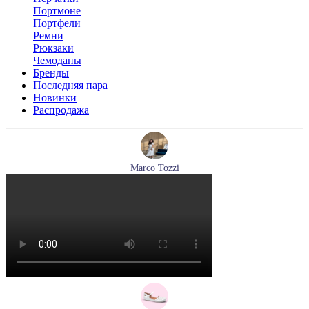
Портмоне
Портфели
Ремни
Рюкзаки
Чемоданы
Бренды
Последняя пара
Новинки
Распродажа
Marco Tozzi
лодочки женские летние Marco Tozzi артикул 2-82404-42-
100
Размеры (RUS):
36
37
39
40
41
Перейти
к товару