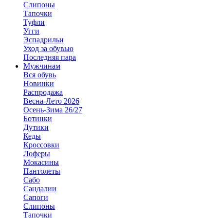
Слипоны
Тапочки
Туфли
Угги
Эспадрильи
Уход за обувью
Последняя пара
Мужчинам
Вся обувь
Новинки
Распродажа
Весна-Лето 2026
Осень-Зима 26/27
Ботинки
Дутики
Кеды
Кроссовки
Лоферы
Мокасины
Пантолеты
Сабо
Сандалии
Сапоги
Слипоны
Тапочки