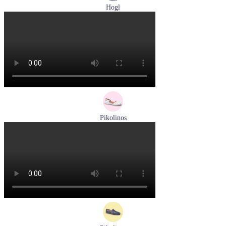
Hogl
туфли женские летние Hogl артикул 1100109-299
Размеры (RUS):
36
37
38
38,5
39
Перейти
к товару
Pikolinos
сандалии женские летние Pikolinos артикул 655-0906
Размеры (RUS):
38
Перейти
к товару