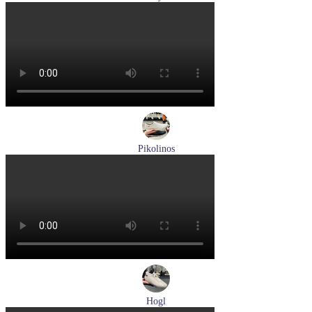
туфли мужские демисезонные Lloyd артикул 25-504-07
Размеры (RUS):
40,5
42
42,5
43
44
Перейти
к товару
Pikolinos
кроссовки мужские летние Pikolinos артикул M2A-6252
Espuma
Размеры (RUS):
43
44
Перейти
к товару
Hogl