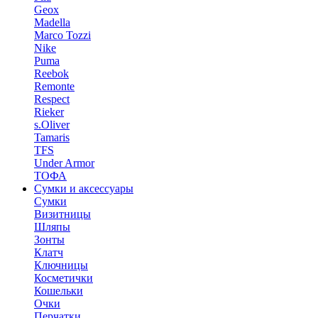
Geox
Madella
Marco Tozzi
Nike
Puma
Reebok
Remonte
Respect
Rieker
s.Oliver
Tamaris
TFS
Under Armor
ТОФА
Сумки и аксессуары
Сумки
Визитницы
Шляпы
Зонты
Клатч
Ключницы
Косметички
Кошельки
Очки
Перчатки