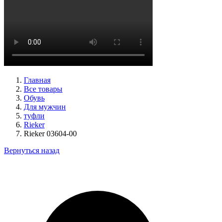
туфли женские летние Peter Kaiser артикул 9-79481-46-780
Размеры (RUS):
37,5
38
38,5
39
40
Перейти
к товару
Главная
Все товары
Обувь
Для мужчин
туфли
Rieker
Rieker 03604-00
Вернуться назад