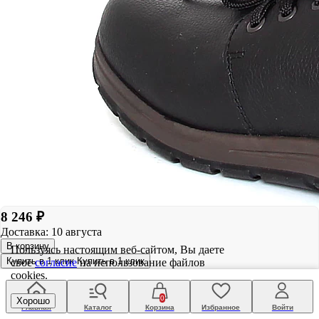
8 246 ₽
Доставка: 10 августа
В корзину
Пользуясь настоящим веб-сайтом, Вы даете
Купить в 1 клик
Купить в 1 клик
свое
согласие
на использование файлов
cookies.
0
Хорошо
Главная
Каталог
Корзина
Избранное
Войти