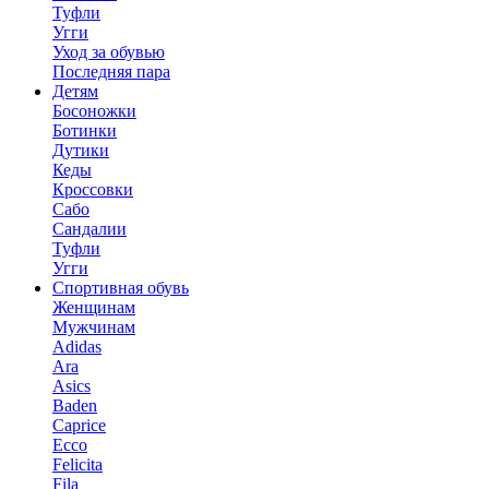
Туфли
Угги
Уход за обувью
Последняя пара
Детям
Босоножки
Ботинки
Дутики
Кеды
Кроссовки
Сабо
Сандалии
Туфли
Угги
Спортивная обувь
Женщинам
Мужчинам
Adidas
Ara
Asics
Baden
Caprice
Ecco
Felicita
Fila