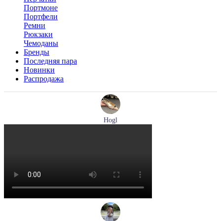
Портмоне
Портфели
Ремни
Рюкзаки
Чемоданы
Бренды
Последняя пара
Новинки
Распродажа
Hogl
туфли женские летние Hogl артикул 1101920-500
Размеры (RUS):
36
37
37,5
38
38,5
39
Перейти
к товару