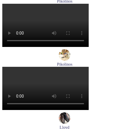
Pikolinos
мокасины мужские летние Pikolinos артикул 09Z-3100
Размеры (RUS):
40
Перейти
к товару
Pikolinos
туфли мужские летние Pikolinos артикул M4A-4266C1
синий/pacific
Размеры (RUS):
40
41
42
44
Перейти
к товару
Lloyd