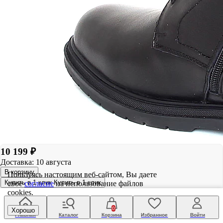
10 199 ₽
Доставка: 10 августа
В корзину
Пользуясь настоящим веб-сайтом, Вы даете
Купить в 1 клик
Купить в 1 клик
свое
согласие
на использование файлов
cookies.
0
Хорошо
Главная
Каталог
Корзина
Избранное
Войти