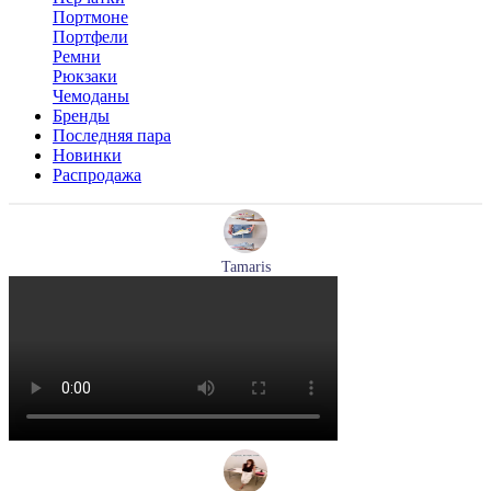
Портмоне
Портфели
Ремни
Рюкзаки
Чемоданы
Бренды
Последняя пара
Новинки
Распродажа
Tamaris
кроссовки женские летние Tamaris артикул 1-23700-44-779
Размеры (RUS):
37
38
39
40
Перейти
к товару