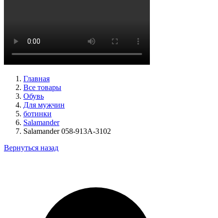
туфли мужские демисезонные Lloyd артикул 24-625-20
Размеры (RUS):
40,5
41
42
42,5
43
44
Перейти
к товару
Главная
Все товары
Обувь
Для мужчин
ботинки
Salamander
Salamander 058-913A-3102
Вернуться назад