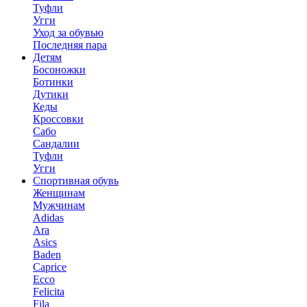
Туфли
Угги
Уход за обувью
Последняя пара
Детям
Босоножки
Ботинки
Дутики
Кеды
Кроссовки
Сабо
Сандалии
Туфли
Угги
Спортивная обувь
Женщинам
Мужчинам
Adidas
Ara
Asics
Baden
Caprice
Ecco
Felicita
Fila