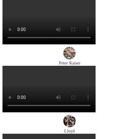
туфли мужские демисезонные Lloyd артикул 25-502-00
Размеры (RUS):
40,5
41
42
42,5
43
44
Перейти
к товару
Peter Kaiser
туфли женские летние Peter Kaiser артикул 9-79481-46-780
Размеры (RUS):
37,5
38
38,5
39
40
Перейти
к товару
Lloyd