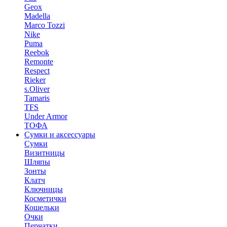
Geox
Madella
Marco Tozzi
Nike
Puma
Reebok
Remonte
Respect
Rieker
s.Oliver
Tamaris
TFS
Under Armor
ТОФА
Сумки и аксессуары
Сумки
Визитницы
Шляпы
Зонты
Клатч
Ключницы
Косметички
Кошельки
Очки
Перчатки