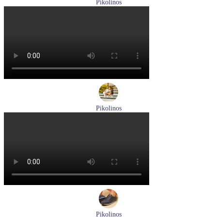
Pikolinos
ботинки женские зимние Pikolinos артикул W1T-N8812
Размеры (RUS):
36
Перейти
к товару
Pikolinos
кроссовки женские летние Pikolinos артикул W4R-6622C1
Размеры (RUS):
37
38
Перейти
к товару
Pikolinos