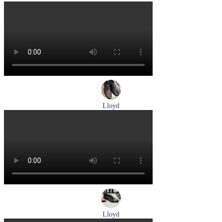
кроссовки мужские летние Pikolinos артикул M2A-6252
Blue
Размеры (RUS):
40
43
Перейти
к товару
Lloyd
туфли мужские демисезонные Lloyd артикул 25-504-00
Размеры (RUS):
40,5
41
42
43
44
Перейти
к товару
Lloyd