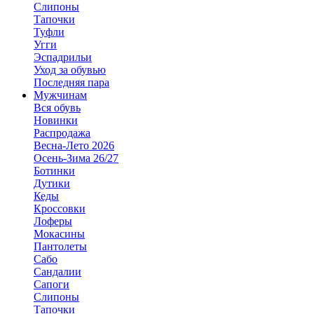
Слипоны
Тапочки
Туфли
Угги
Эспадрильи
Уход за обувью
Последняя пара
Мужчинам
Вся обувь
Новинки
Распродажа
Весна-Лето 2026
Осень-Зима 26/27
Ботинки
Дутики
Кеды
Кроссовки
Лоферы
Мокасины
Пантолеты
Сабо
Сандалии
Сапоги
Слипоны
Тапочки