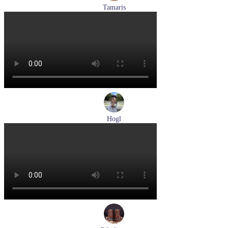
Tamaris
туфли женские летние Tamaris артикул 1-29512-46-098
Размеры (RUS):
36
37
40
Перейти
к товару
Hogl
туфли женские летние Hogl артикул 1100109-299
Размеры (RUS):
36
37
38
38,5
39
Перейти
к товару