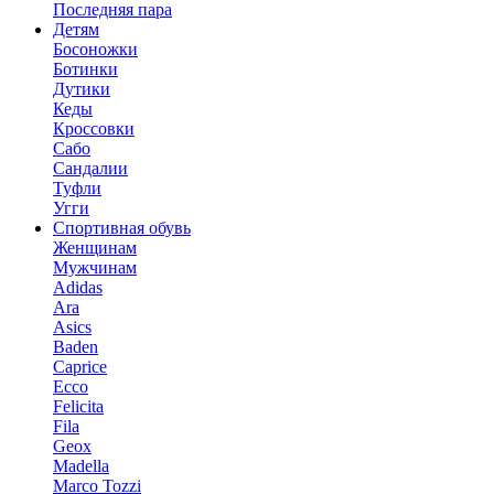
Последняя пара
Детям
Босоножки
Ботинки
Дутики
Кеды
Кроссовки
Сабо
Сандалии
Туфли
Угги
Спортивная обувь
Женщинам
Мужчинам
Adidas
Ara
Asics
Baden
Caprice
Ecco
Felicita
Fila
Geox
Madella
Marco Tozzi