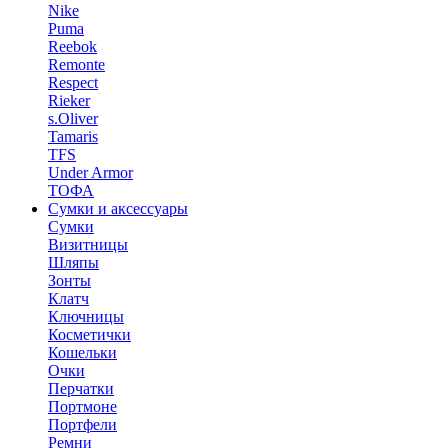
Nike
Puma
Reebok
Remonte
Respect
Rieker
s.Oliver
Tamaris
TFS
Under Armor
ТОФА
Сумки и аксессуары
Сумки
Визитницы
Шляпы
Зонты
Клатч
Ключницы
Косметички
Кошельки
Очки
Перчатки
Портмоне
Портфели
Ремни