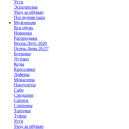
Угги
Эспадрильи
Уход за обувью
Последняя пара
Мужчинам
Вся обувь
Новинки
Распродажа
Весна-Лето 2026
Осень-Зима 26/27
Ботинки
Дутики
Кеды
Кроссовки
Лоферы
Мокасины
Пантолеты
Сабо
Сандалии
Сапоги
Слипоны
Тапочки
Туфли
Угги
Уход за обувью