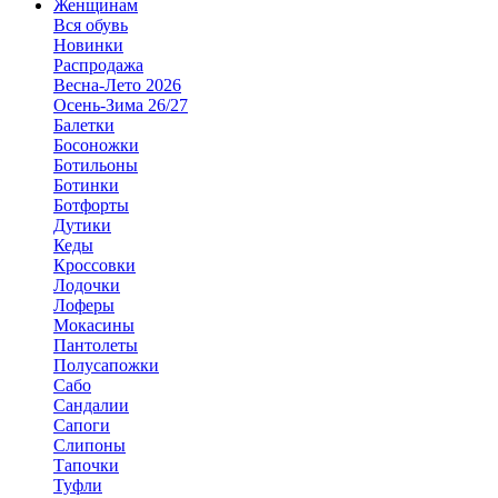
Женщинам
Вся обувь
Новинки
Распродажа
Весна-Лето 2026
Осень-Зима 26/27
Балетки
Босоножки
Ботильоны
Ботинки
Ботфорты
Дутики
Кеды
Кроссовки
Лодочки
Лоферы
Мокасины
Пантолеты
Полусапожки
Сабо
Сандалии
Сапоги
Слипоны
Тапочки
Туфли