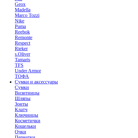
Geox
Madella
Marco Tozzi
Nike
Puma
Reebok
Remonte
Respect
Rieker
s.Oliver
Tamaris
TFS
Under Armor
ТОФА
Сумки и аксессуары
Сумки
Визитницы
Шляпы
Зонты
Клатч
Ключницы
Косметички
Кошельки
Очки
Перчатки