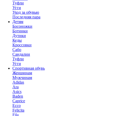
Туфли
Угги
Уход за обувью
Последняя пара
Детям
Босоножки
Ботинки
Дутики
Кеды
Кроссовки
Сабо
Сандалии
Туфли
Угги
Спортивная обувь
Женщинам
Мужчинам
Adidas
Ara
Asics
Baden
Caprice
Ecco
Felicita
Fila