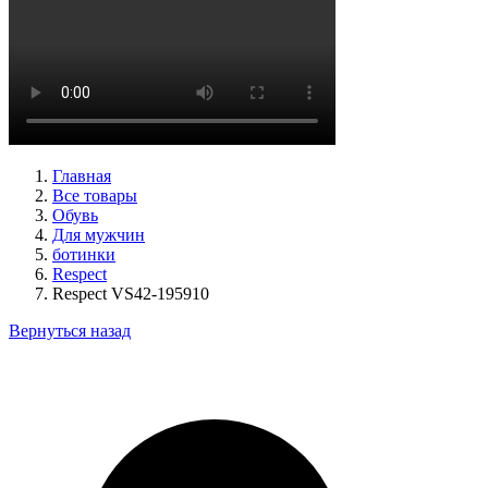
туфли женские демисезонные Basconi артикул 701284B3-
YP
Размеры (RUS):
37
38
39
Перейти
к товару
Главная
Все товары
Обувь
Для мужчин
ботинки
Respect
Respect VS42-195910
Вернуться назад