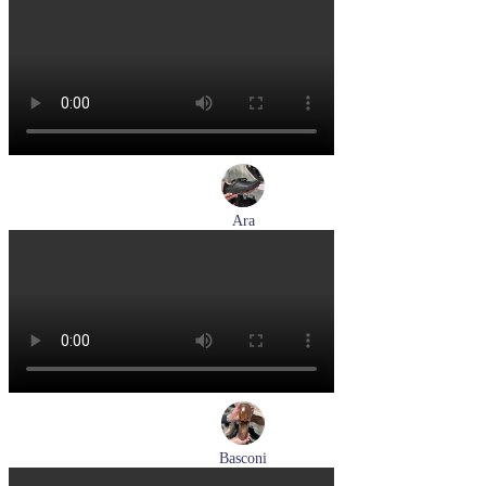
кроссовки женские летние Tamaris артикул 8-83710-42-001
Размеры (RUS):
36
37
38
39
Перейти
к товару
Ara
кеды женские демисезонные Ara артикул 1250016-20
Размеры (RUS):
37
37,5
38
38,5
39
40
Перейти
к товару
Basconi