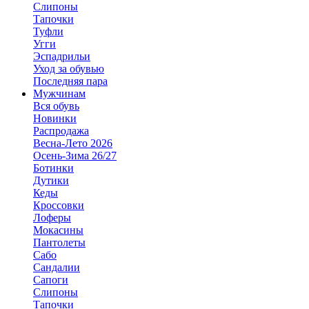
Слипоны
Тапочки
Туфли
Угги
Эспадрильи
Уход за обувью
Последняя пара
Мужчинам
Вся обувь
Новинки
Распродажа
Весна-Лето 2026
Осень-Зима 26/27
Ботинки
Дутики
Кеды
Кроссовки
Лоферы
Мокасины
Пантолеты
Сабо
Сандалии
Сапоги
Слипоны
Тапочки