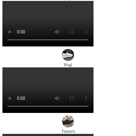
туфли мужские демисезонные Lloyd артикул 25-504-00
Размеры (RUS):
40,5
41
42
43
44
Перейти
к товару
Hogl
кеды женские демисезонные Hogl артикул 1103679-299
Размеры (RUS):
37
38
38,5
Перейти
к товару
Tamaris