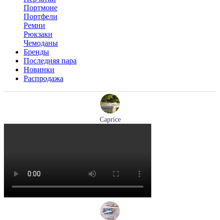
Портмоне
Портфели
Ремни
Рюкзаки
Чемоданы
Бренды
Последняя пара
Новинки
Распродажа
Caprice
мокасины женские демисезонные Caprice артикул 9-24652-
44-877
Размеры (RUS):
36
41
Перейти
к товару