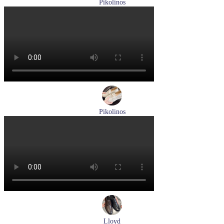
Pikolinos
ботинки женские зимние Pikolinos артикул W1T-N8812
Размеры (RUS):
36
Перейти
к товару
Pikolinos
лоферы женские летние Pikolinos артикул W4R-6729C1
Nata
Размеры (RUS):
37
38
39
Перейти
к товару
Lloyd