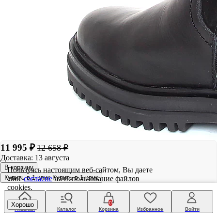
11 995 ₽
12 658 ₽
Доставка: 13 августа
В корзину
Пользуясь настоящим веб-сайтом, Вы даете
Купить в 1 клик
Купить в 1 клик
свое
согласие
на использование файлов
cookies.
0
Хорошо
Главная
Каталог
Корзина
Избранное
Войти