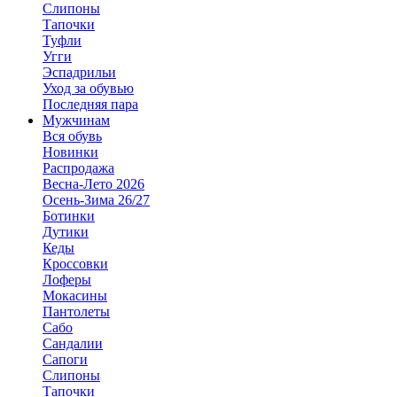
Слипоны
Тапочки
Туфли
Угги
Эспадрильи
Уход за обувью
Последняя пара
Мужчинам
Вся обувь
Новинки
Распродажа
Весна-Лето 2026
Осень-Зима 26/27
Ботинки
Дутики
Кеды
Кроссовки
Лоферы
Мокасины
Пантолеты
Сабо
Сандалии
Сапоги
Слипоны
Тапочки