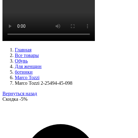
кроссовки женские демисезонные Suave артикул 21003T-
3126,TS26,0503
Размеры (RUS):
36
37
38
40
Перейти
к товару
Главная
Все товары
Обувь
Для женщин
ботинки
Marco Tozzi
Marco Tozzi 2-25494-45-098
Вернуться назад
Скидка
-5%