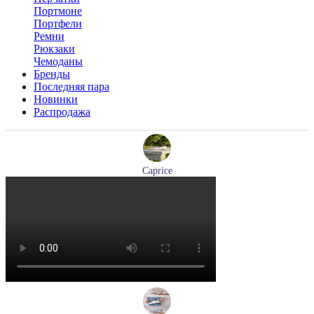
Портмоне
Портфели
Ремни
Рюкзаки
Чемоданы
Бренды
Последняя пара
Новинки
Распродажа
Caprice
мокасины женские демисезонные Caprice артикул 9-24652-
44-877
Размеры (RUS):
36
41
Перейти
к товару