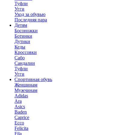
Туфли
Угги
Уход за обувью
Последняя пара
Детям
Босоножки
Ботинки
Дутики
Кеды
Кроссовки
Сабо
Сандалии
Туфли
Угги
Спортивная обувь
Женщинам
Мужчинам
Adidas
Ara
Asics
Baden
Caprice
Ecco
Felicita
Fila