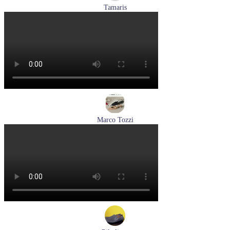
Tamaris
кроссовки женские летние Tamaris артикул 1-23700-44-685
Размеры (RUS):
36
37
40
Перейти
к товару
Marco Tozzi
туфли женские летние Marco Tozzi артикул 2-29409-44-520
Размеры (RUS):
36
37
38
39
40
Перейти
к товару