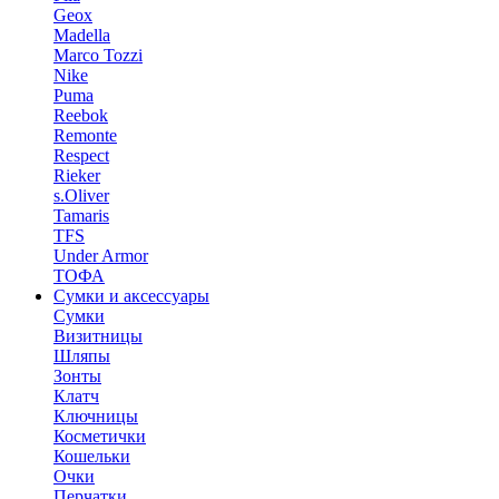
Geox
Madella
Marco Tozzi
Nike
Puma
Reebok
Remonte
Respect
Rieker
s.Oliver
Tamaris
TFS
Under Armor
ТОФА
Сумки и аксессуары
Сумки
Визитницы
Шляпы
Зонты
Клатч
Ключницы
Косметички
Кошельки
Очки
Перчатки