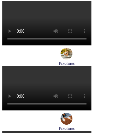
кроссовки мужские демисезонные Pikolinos артикул M5N-
6237C1
Размеры (RUS):
44
Перейти
к товару
Pikolinos
кроссовки женские летние Pikolinos артикул W4R-6622C1
Размеры (RUS):
37
38
Перейти
к товару
Pikolinos