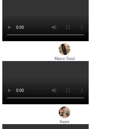
туфли женские летние Pikolinos артикул W0C-6621C1 Nata
Размеры (RUS):
37
38
39
Перейти
к товару
Marco Tozzi
лоферы женские демисезонные Marco Tozzi артикул 2-
24218-42-00B
Размеры (RUS):
36
37
38
39
40
41
Перейти
к товару
Suave