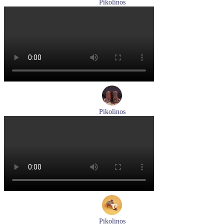
Pikolinos
мокасины мужские летние Pikolinos артикул 09Z-3100
Размеры (RUS):
40
Перейти
к товару
Pikolinos
ботинки женские зимние Pikolinos артикул W1T-N8812
Размеры (RUS):
36
Перейти
к товару
Pikolinos